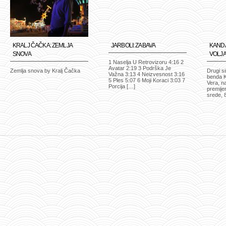
KRALJ ČAČKA: ZEMLJA
JARBOLI: ZABAVA
KANDA
SNOVA
VOLJA
1 Naselja U Retrovizoru 4:16 2
Avatar 2:19 3 Podrška Je
Zemlja snova by Kralj Čačka
Drugi s
Važna 3:13 4 Neizvesnost 3:16
benda K
5 Ples 5:07 6 Moji Koraci 3:03 7
Vera, na
Porcija […]
premije
srede, 