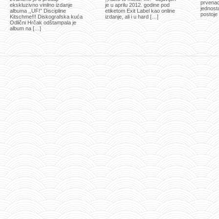
prvenac
ekskluzivno vinilno izdanje
je u aprilu 2012. godine pod
jednost
albuma ,,UF!” Discipline
etiketom Exit Label kao online
postoje 
Kitschme!!! Diskografska kuća
izdanje, ali i u hard […]
Odlični Hrčak odštampala je
album na […]