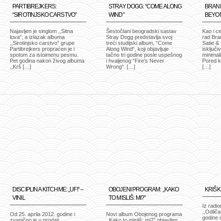
PARTIBREJKERS:
STRAY DOGG: “COME ALONG
BRANK
“SIROTINJSKO CARSTVO”
WIND”
BEYO
Najavljen je singlom ,,Sitna
Šestočlani beogradski sastav
Kao i c
lova”, a izlazak albuma
Stray Dogg predstavlja svoj
rad Bra
,,Sirotinjsko carstvo” grupe
treći studijski album, “Come
Satie &
Partibrejkers propraćen je i
Along Wind“, koji objavljuje
isključi
spotom za istoimenu pesmu.
tačno tri godine posle uspešnog
minimal
Pet godina nakon živog albuma
i hvaljenog “Fire’s Never
Pored k
,,Krš […]
Wrong“. […]
[…]
DISCIPLIN A KITCHME: „UF!“ –
OBOJENI PROGRAM: ,,KAKO
KRIŠKE
VINIL
TO MISLIŠ: MI?”
Iz radi
,,Odlič
Od 25. aprila 2012. godine i
Novi album Obojenog programa
godine 
zvanično je u prodaji
,,Kako to misliš: mi?” objavljen