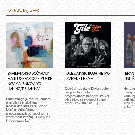
IZDANJA
,
VESTI
BARIMATANGO DOČARAVA
GILE & MAGIC BUSH: RETKO
BRANK
MAGIJU SEFARDSKE MUZIKE
SVIRANE PESME
“INITI
NOVIM ALBUMOM “YO
HANINO, TU HANINA”
Osjećaj kao da je Divljan duhom
Neke stv
bio prisutan na tom
moraju 
nevjerojatnom koncertu za koji
kada iz
Barimatango je rezultat sudara
bih želio da se dogodi i u mom
definiti
energija i senzibiliteta
gradu, čak štaviše […]
krajem 
mostarskih muzičara Jelene
veka [
Milušić i Atille Aksoja,
prepoznatljivih po suptilnom i
emotivnom izražaju. Privukle su
ih i povezale […]