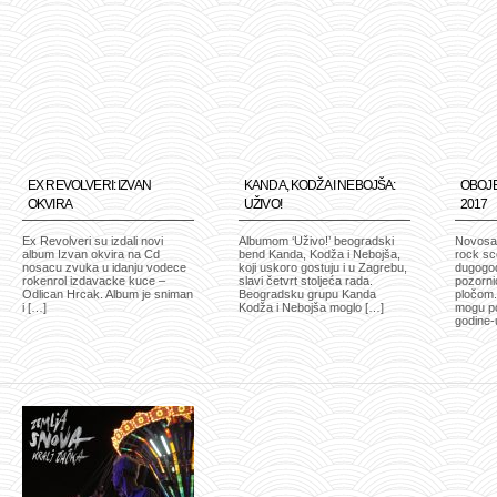
EX REVOLVERI: IZVAN
KANDA, KODŽA I NEBOJŠA:
OBOJE
OKVIRA
UŽIVO!
2017
Ex Revolveri su izdali novi
Albumom ‘Uživo!’ beogradski
Novosad
album Izvan okvira na Cd
bend Kanda, Kodža i Nebojša,
rock sce
nosacu zvuka u idanju vodece
koji uskoro gostuju i u Zagrebu,
dugogod
rokenrol izdavacke kuce –
slavi četvrt stoljeća rada.
pozorni
Odlican Hrcak. Album je sniman
Beogradsku grupu Kanda
pločom.
i […]
Kodža i Nebojša moglo […]
mogu poh
godine-