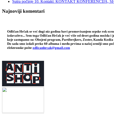
Sutra počinje 10. Kontakt: KONTAKT KONFERENCIJ
Najnoviji komentari
Odličan Hrčak se već dugi niz godina bavi promovisanjem srpske rok scene,
izdavaštvo... Sem toga Odličan Hrčak je već više od deset godina možda i 
koje zastupamo su: Obojeni program, Partibrejkers, Zoster, Kanda Kodža 
Do sada smo izdali preko 60 albuma i među prvima u našoj zemlji smo poče
elektronske pošte
odlicanhrcak@gmail.com