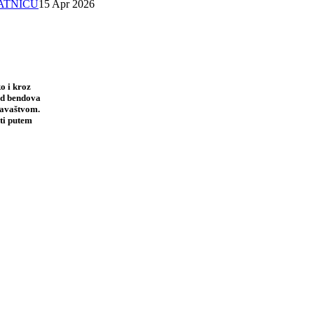
SATNICU
15 Apr 2026
o i kroz
 od bendova
davaštvom.
ti putem