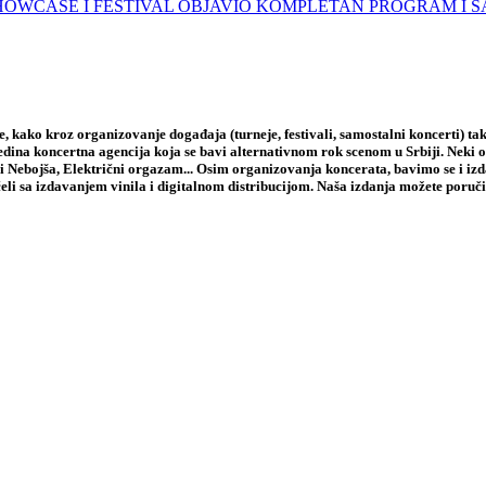
A, SHOWCASE I FESTIVAL OBJAVIO KOMPLETAN PROGRAM I 
 kako kroz organizovanje događaja (turneje, festivali, samostalni koncerti) tak
jedina koncertna agencija koja se bavi alternativnom rok scenom u Srbiji. Neki
i Nebojša, Električni orgazam... Osim organizovanja koncerata, bavimo se i iz
li sa izdavanjem vinila i digitalnom distribucijom. Naša izdanja možete poruči