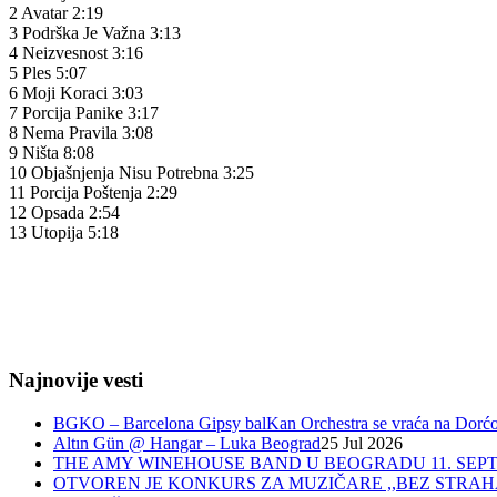
2 Avatar 2:19
3 Podrška Je Važna 3:13
4 Neizvesnost 3:16
5 Ples 5:07
6 Moji Koraci 3:03
7 Porcija Panike 3:17
8 Nema Pravila 3:08
9 Ništa 8:08
10 Objašnjenja Nisu Potrebna 3:25
11 Porcija Poštenja 2:29
12 Opsada 2:54
13 Utopija 5:18
Najnovije vesti
BGKO – Barcelona Gipsy balKan Orchestra se vraća na Dorćol 
Altın Gün @ Hangar – Luka Beograd
25 Jul 2026
THE AMY WINEHOUSE BAND U BEOGRADU 11. SEPT
OTVOREN JE KONKURS ZA MUZIČARE ,,BEZ STRAH