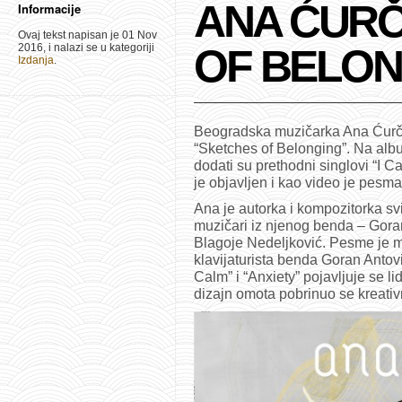
ANA ĆURČ
Informacije
Ovaj tekst napisan je 01 Nov
2016, i nalazi se u kategoriji
OF BELON
Izdanja
.
Beogradska muzičarka Ana Ćurčin 
“Sketches of Belonging”. Na alb
dodati su prethodni singlovi “I Ca
je objavljen i kao video je pesm
Ana je autorka i kompozitorka s
muzičari iz njenog benda – Gora
Blagoje Nedeljković. Pesme je m
klavijaturista benda Goran Anto
Calm” i “Anxiety” pojavljuje se li
dizajn omota pobrinuo se kreati