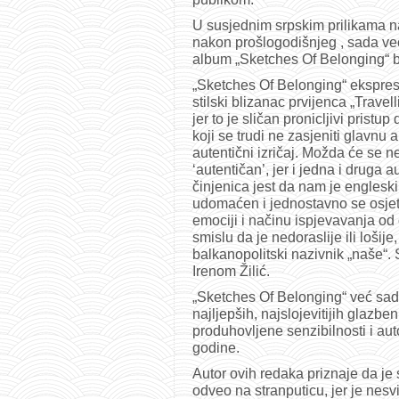
U susjednim srpskim prilikama n
nakon prošlogodišnjeg , sada već
album „Sketches Of Belonging“ 
„Sketches Of Belonging“ ekspres
stilski blizanac prvijenca „Travel
jer to je sličan pronicljivi prist
koji se trudi ne zasjeniti glavnu 
autentični izričaj. Možda će se 
‘autentičan’, jer i jedna i druga
činjenica jest da nam je englesk
udomaćen i jednostavno se osjeti
emociji i načinu ispjevavanja od 
smislu da je nedoraslije ili loši
balkanopolitski nazivnik „naše“. 
Irenom Žilić.
„Sketches Of Belonging“ već sad
najljepših, najslojevitijih glazbe
produhovljene senzibilnosti i au
godine.
Autor ovih redaka priznaje da j
odveo na stranputicu, jer je nes