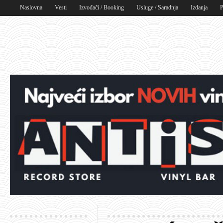
Naslovna
Vesti
Izvođači / Booking
Usluge / Saradnja
Izdanja
P