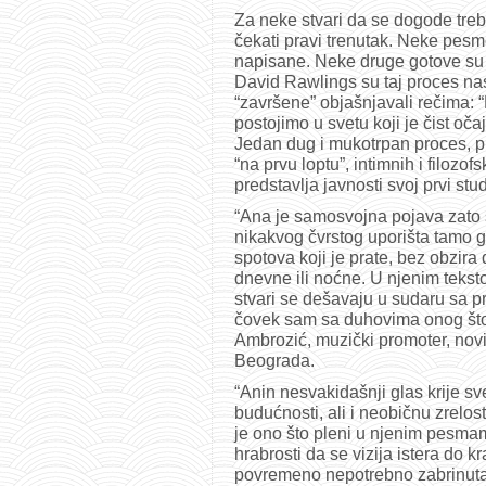
Za neke stvari da se dogode treba 
čekati pravi trenutak. Neke pesm
napisane. Neke druge gotove su č
David Rawlings su taj proces na
“završene” objašnjavali rečima:
postojimo u svetu koji je čist očaj
Jedan dug i mukotrpan proces, pr
“na prvu loptu”, intimnih i filozo
predstavlja javnosti svoj prvi st
“Ana je samosvojna pojava zato 
nikakvog čvrstog uporišta tamo g
spotova koji je prate, bez obzira d
dnevne ili noćne. U njenim teks
stvari se dešavaju u sudaru sa 
čovek sam sa duhovima onog št
Ambrozić, muzički promoter, no
Beograda.
“Anin nesvakidašnji glas krije sv
budućnosti, ali i neobičnu zrelost
je ono što pleni u njenim pesmama
hrabrosti da se vizija istera do 
povremeno nepotrebno zabrinuta 