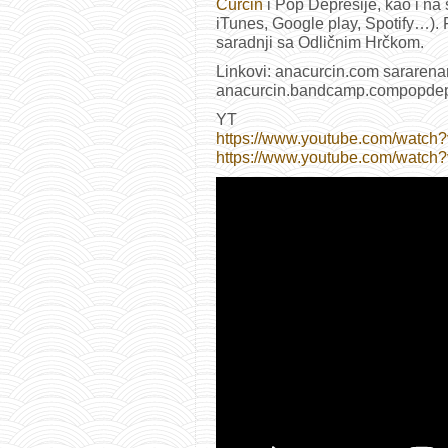
Ćurčin
i Pop Depresije, kao i na
iTunes, Google play, Spotify…).
saradnji sa Odličnim Hrčkom.
Linkovi: anacurcin.com sarare
anacurcin.bandcamp.compopdep
YT
https://www.youtube.com/watc
https://www.youtube.com/watch