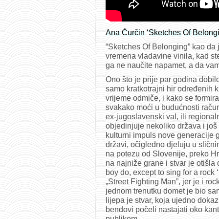
Ana Ćurčin ‘Sketches Of Belong
“Sketches Of Belonging” kao da 
vremena vladavine vinila, kad st
ga ne naučite napamet, a da vam
Ono što je prije par godina dobilo
samo kratkotrajni hir određenih 
vrijeme odmiče, i kako se formi
svakako moći u budućnosti računat
ex-jugoslavenski val, ili regiona
objedinjuje nekoliko država i još
kulturni impuls nove generacije gl
državi, očigledno djeluju u slični
na potezu od Slovenije, preko Hrv
na najniže grane i stvar je otišla
boy do, except to sing for a rock
„Street Fighting Man”, jer je i roc
jednom trenutku domet je bio sam
lijepa je stvar, koja ujedno doka
bendovi počeli nastajati oko kan
publikom.