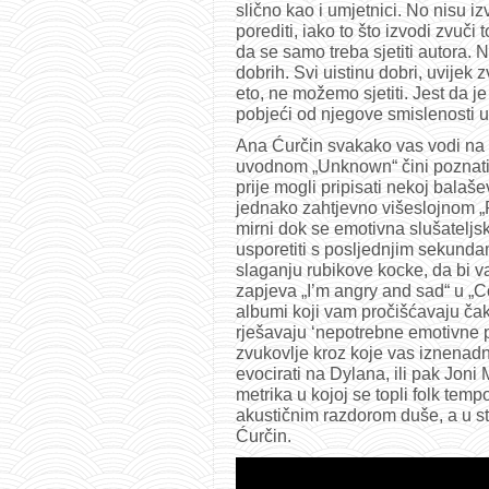
slično kao i umjetnici. No nisu iz
porediti, iako to što izvodi zvuči 
da se samo treba sjetiti autora. No
dobrih. Svi uistinu dobri, uvijek 
eto, ne možemo sjetiti. Jest da j
pobjeći od njegove smislenosti 
Ana Ćurčin svakako vas vodi na 
uvodnom „Unknown“ čini poznatim
prije mogli pripisati nekoj balaš
jednako zahtjevno višeslojnom „
mirni dok se emotivna slušateljsk
usporetiti s posljednjim sekunda
slaganju rubikove kocke, da bi 
zapjeva „I’m angry and sad“ u „Co
albumi koji vam pročišćavaju č
rješavaju ‘nepotrebne emotivne p
zvukovlje kroz koje vas iznenad
evocirati na Dylana, ili pak Joni
metrika u kojoj se topli folk tem
akustičnim razdorom duše, a u st
Ćurčin.