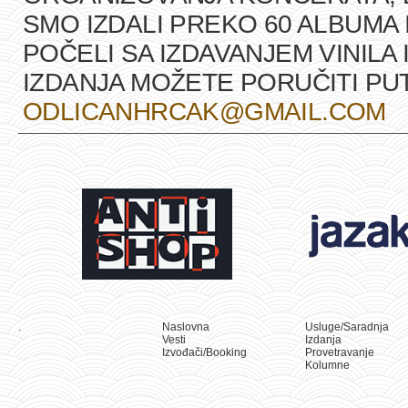
SMO IZDALI PREKO 60 ALBUMA 
POČELI SA IZDAVANJEM VINILA 
IZDANJA MOŽETE PORUČITI P
ODLICANHRCAK@GMAIL.COM
.
Naslovna
Usluge/Saradnja
Vesti
Izdanja
Izvođači/Booking
Provetravanje
Kolumne