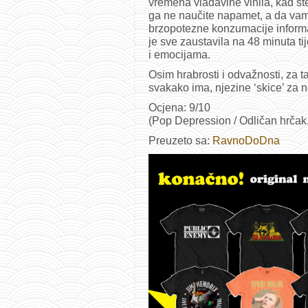
vremena vladavine vinila, kad st
ga ne naučite napamet, a da vam
brzopotezne konzumacije inform
je sve zaustavila na 48 minuta t
i emocijama.
Osim hrabrosti i odvažnosti, za t
svakako ima, njezine ‘skice’ za 
Ocjena: 9/10
(Pop Depression / Odličan hrčak
Preuzeto sa:
RavnoDoDna