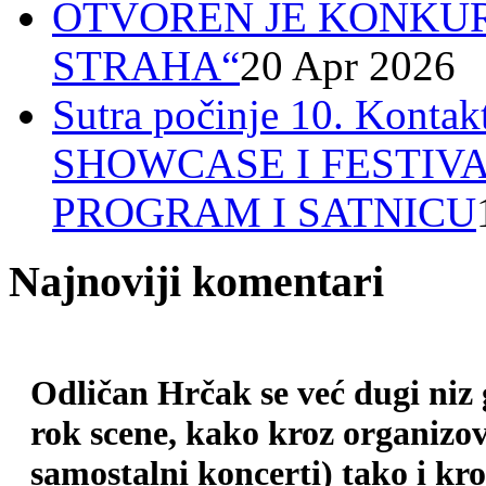
OTVOREN JE KONKUR
STRAHA“
20 Apr 2026
Sutra počinje 10. Ko
SHOWCASE I FESTIV
PROGRAM I SATNICU
Najnoviji komentari
Odličan Hrčak se već dugi niz
rok scene, kako kroz organizova
samostalni koncerti) tako i kr