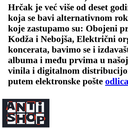
Hrčak je već više od deset god
koja se bavi alternativnom ro
koje zastupamo su: Obojeni pr
Kodža i Nebojša, Električni o
koncerata, bavimo se i izdava
albuma i među prvima u našoj 
vinila i digitalnom distribuci
putem elektronske pošte
odlic