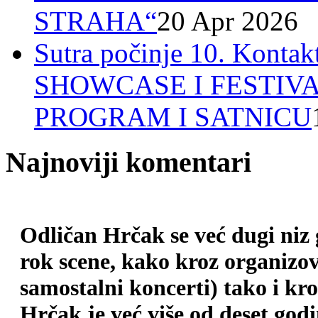
STRAHA“
20 Apr 2026
Sutra počinje 10. Ko
SHOWCASE I FESTIV
PROGRAM I SATNICU
Najnoviji komentari
Odličan Hrčak se već dugi niz
rok scene, kako kroz organizova
samostalni koncerti) tako i kr
Hrčak je već više od deset god