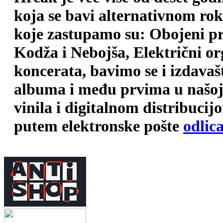
koja se bavi alternativnom ro
koje zastupamo su: Obojeni pr
Kodža i Nebojša, Električni o
koncerata, bavimo se i izdava
albuma i među prvima u našoj 
vinila i digitalnom distribuci
putem elektronske pošte
odlic