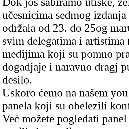
Dok još sabiramo utiske, ž
učesnicima sedmog izdanja 
održala od 23. do 25og ma
svim delegatima i artistima 
medijima koji su pomno prat
dogadjaje i naravno dragj pu
desilo.
Uskoro ćemo na našem you t
panela koji su obelezili ko
Već možete pogledati panel 