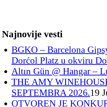
Najnovije vesti
BGKO – Barcelona Gipsy 
Dorćol Platz u okviru Do
Altın Gün @ Hangar – L
THE AMY WINEHOUSE
SEPTEMBRA 2026.
19 J
OTVOREN JE KONKUR