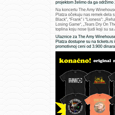
projektom želimo da ga održimo 
Na koncertu The Amy Winehouse 
Platza očekuju nas remek-dela s
Black”, “Frank” i “Lioness”: „Reha
Losing Game“, „Tears Dry On Th
toplina koju nose ljudi koji su sa
Ulaznice za The Amy Winehouse 
Platza dostupne su na tickets.rs
promotivnoj ceni od 3.900 dinar