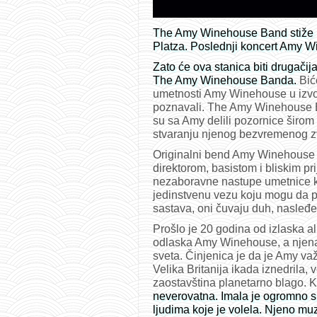
The Amy Winehouse Band stiže u
Platza. Poslednji koncert Amy W
Zato će ova stanica biti drugačij
The Amy Winehouse Banda.
Biće
umetnosti Amy Winehouse u izvođ
poznavali. The Amy Winehouse Band
su sa Amy delili pozornice širom 
stvaranju njenog bezvremenog z
Originalni bend Amy Winehouse
direktorom, basistom i bliskim p
nezaboravne nastupe umetnice ko
jedinstvenu vezu koju mogu da p
sastava, oni čuvaju duh, nasleđ
Prošlo je 20 godina od izlaska a
odlaska Amy Winehouse, a njena u
sveta. Činjenica je da je Amy važ
Velika Britanija ikada iznedrila,
zaostavština planetarno blago.
neverovatna. Imala je ogromno sr
ljudima koje je volela. Njeno mu