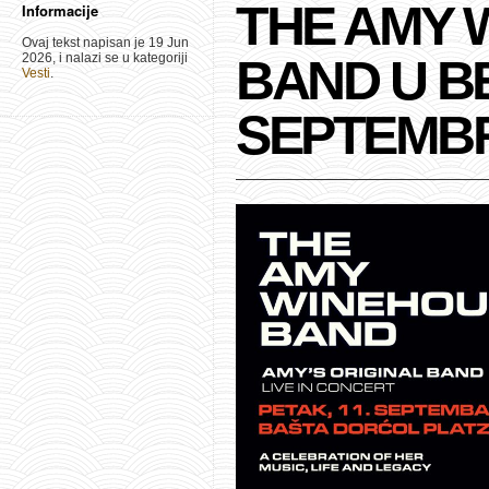
THE AMY 
Informacije
Ovaj tekst napisan je 19 Jun
2026, i nalazi se u kategoriji
BAND U B
Vesti
.
SEPTEMBR