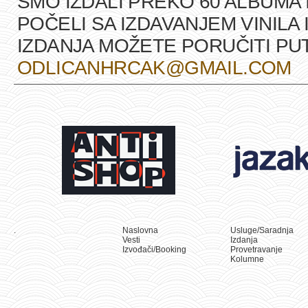
SMO IZDALI PREKO 60 ALBUMA 
POČELI SA IZDAVANJEM VINILA 
IZDANJA MOŽETE PORUČITI P
ODLICANHRCAK@GMAIL.COM
.
Naslovna
Usluge/Saradnja
Vesti
Izdanja
Izvođači/Booking
Provetravanje
Kolumne