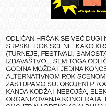
ODLIČAN HRČAK SE VEĆ DUGI 
SRPSKE ROK SCENE, KAKO K
(TURNEJE, FESTIVALI, SAMOST
IZDAVAŠTVO... SEM TOGA ODLI
GODINA MOŽDA I JEDINA KONCE
ALTERNATIVNOM ROK SCENOM U
ZASTUPAMO SU: OBOJENI PRO
KANDA KODŽA I NEBOJŠA, ELEK
ORGANIZOVANJA KONCERATA, B