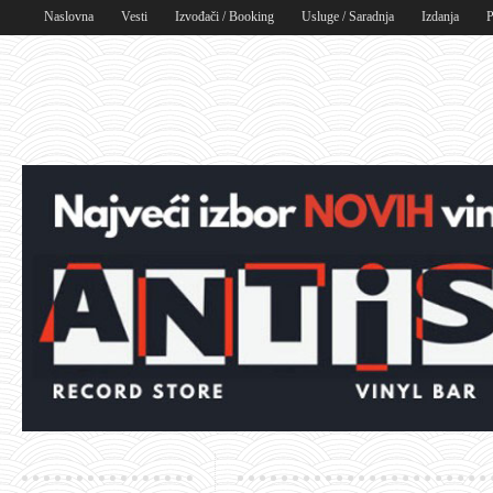
Naslovna
Vesti
Izvođači / Booking
Usluge / Saradnja
Izdanja
P