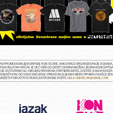
BAVI PROMOVISANJEM SRPSKE ROK SCENE, KAKO KROZ ORGANIZOVANJE DOGAĐAJA 
M TOGA ODLIČAN HRČAK JE VEĆ VIŠE OD DESET GODINA MOŽDA I JEDINA KONCERTNA
OJE ZASTUPAMO SU: OBOJENI PROGRAM, PARTIBREJKERS, ZOSTER, KANDA KODŽA I
DAVAŠTVOM. DO SADA SMO IZDALI PREKO 60 ALBUMA I MEĐU PRVIMA U NAŠOJ ZEMLJ
A MOŽETE PORUČITI PUTEM ELEKTRONSKE POŠTE
ODLICANHRCAK@GMAIL.COM