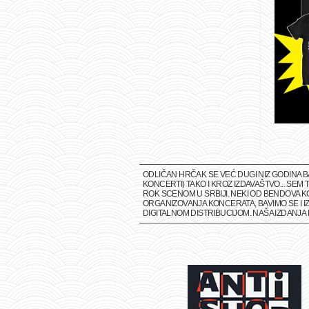
ODLIČAN HRČAK SE VEĆ DUGI NIZ GODINA 
KONCERTI) TAKO I KROZ IZDAVAŠTVO... SE
ROK SCENOM U SRBIJI. NEKI OD BENDOVA K
ORGANIZOVANJA KONCERATA, BAVIMO SE I IZ
DIGITALNOM DISTRIBUCIJOM. NAŠA IZDANJ