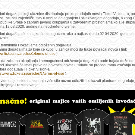
ori događaja, koji ulaznice distribuiraju preko prodajnih mesta
Ticket Visiona-a, pos
t i zauzeli zajednički stav u vezi sa odlaganjem i otkazivanjem događaja, a zbog 
ublike Srbije o zabrani javnog okupljanja u zatvorenim prostorijama koja je stupil
na 12.03.2020. godine na neodređeno vreme.
tori događaja će u najkraćem mogućem roku a najkasnije do 02.04.2020. godine in
aznica:
m terminima i lokacijama odloženih događaja;
anim događajima za koje će kupci ulaznica moći da traže povraćaj novca ( link
ww.tickets.rs/articles/1/terms-of-use
);
u da zabrana okupljanja i nemogućnost održavanja događaja bude trajala duže od
pci ulaznica će imati pravo na povraćaj novca u skladu sa procedurama vraćanja 
ora događaja i Ticket Vision-a
s://www.tickets.rs/articles/1/terms-of-use
).
 vidu da je usled nastupanja više sile nužno odložiti ili otkazati planirane događaje
strpljenje i razumevanje.