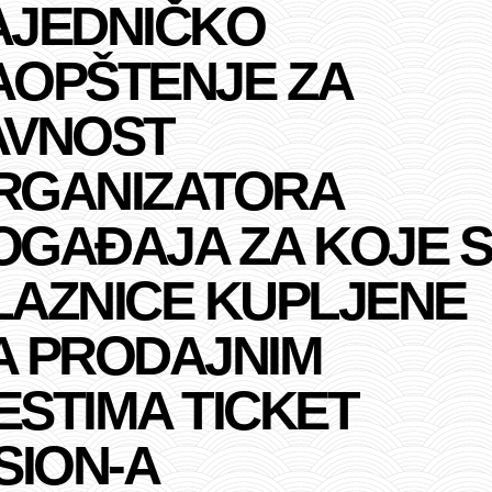
AJEDNIČKO
AOPŠTENJE ZA
AVNOST
RGANIZATORA
OGAĐAJA ZA KOJE 
LAZNICE KUPLJENE
A PRODAJNIM
ESTIMA TICKET
SION-A