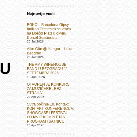
Najnovije vesti
BGKO – Barcelona Gipsy
balKan Orchestra se vraća
na Dorćol Platz u okviru
Dorćol Sessions-a!
25 Jul 2026
Altın Gün @ Hangar – Luka
Beograd
25 Jul 2026
SU
THE AMY WINEHOUSE
BAND U BEOGRADU 11.
SEPTEMBRA 2026.
19 Jun 2026
OTVOREN JE KONKURS
ZA MUZIČARE ,,BEZ
STRAHA“
20 Apr 2026
Sutra počinje 10. Kontakt:
KONTAKT KONFERENCIJA,
SHOWCASE I FESTIVAL
OBJAVIO KOMPLETAN
PROGRAM I SATNICU
15 Apr 2026