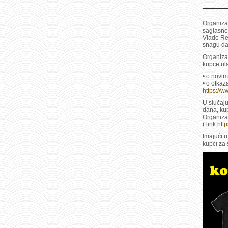
Organizat
saglasnos
Vlade Rep
snagu da
Organiza
kupce ul
• o novi
• o otkaz
https://w
U slučaj
dana, ku
Organizat
( link
http
Imajući u
kupci za 