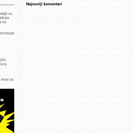
Najnoviji komentari
tigli su
Odluke
a na
formisati
 180
novca
, mole se