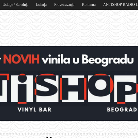
Usluge / Saradnja
Izdanja
Provetravanje
Kolumna
ANTISHOP RADIO 