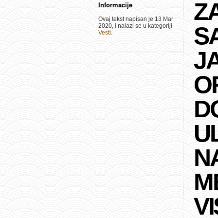
Z
Informacije
Ovaj tekst napisan je 13 Mar
2020, i nalazi se u kategoriji
S
Vesti
.
J
O
D
U
N
M
VI