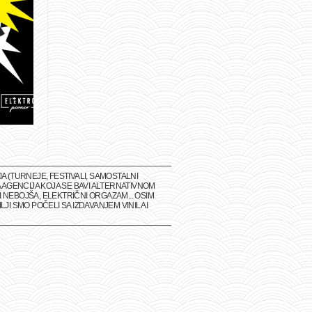
(TURNEJE, FESTIVALI, SAMOSTALNI
 AGENCIJA KOJA SE BAVI ALTERNATIVNOM
 NEBOJŠA, ELEKTRIČNI ORGAZAM... OSIM
I SMO POČELI SA IZDAVANJEM VINILA I