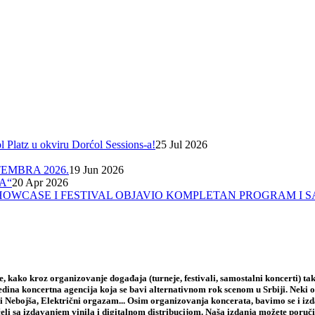
Platz u okviru Dorćol Sessions-a!
25 Jul 2026
EMBRA 2026.
19 Jun 2026
A“
20 Apr 2026
A, SHOWCASE I FESTIVAL OBJAVIO KOMPLETAN PROGRAM I 
 kako kroz organizovanje događaja (turneje, festivali, samostalni koncerti) tak
jedina koncertna agencija koja se bavi alternativnom rok scenom u Srbiji. Neki
i Nebojša, Električni orgazam... Osim organizovanja koncerata, bavimo se i iz
li sa izdavanjem vinila i digitalnom distribucijom. Naša izdanja možete poruči