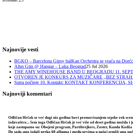
Najnovije vesti
BGKO – Barcelona Gipsy balKan Orchestra se vraća na Dorćol 
Altın Gün @ Hangar – Luka Beograd
25 Jul 2026
THE AMY WINEHOUSE BAND U BEOGRADU 11. SEPT
OTVOREN JE KONKURS ZA MUZIČARE ,,BEZ STRAH
Sutra počinje 10. Kontakt: KONTAKT KONFERENCIJ
Najnoviji komentari
Odličan Hrčak se već dugi niz godina bavi promovisanjem srpske rok scene,
izdavaštvo... Sem toga Odličan Hrčak je već više od deset godina možda i 
koje zastupamo su: Obojeni program, Partibrejkers, Zoster, Kanda Kodža 
Do sada smo izdali preko 60 albuma i među prvima u našoj zemlji smo poče