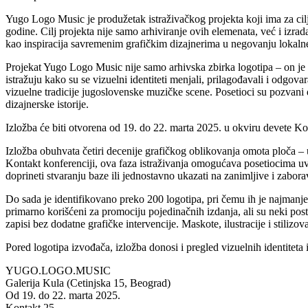
Yugo Logo Music je produžetak istraživačkog projekta koji ima za cilj
godine. Cilj projekta nije samo arhiviranje ovih elemenata, već i izr
kao inspiracija savremenim grafičkim dizajnerima u negovanju lokalne 
Projekat Yugo Logo Music nije samo arhivska zbirka logotipa – on je
istražuju kako su se vizuelni identiteti menjali, prilagođavali i odgov
vizuelne tradicije jugoslovenske muzičke scene. Posetioci su pozvani
dizajnerske istorije.
Izložba će biti otvorena od 19. do 22. marta 2025. u okviru devete Ko
Izložba obuhvata četiri decenije grafičkog oblikovanja omota ploča –
Kontakt konferenciji, ova faza istraživanja omogućava posetiocima uvi
doprineti stvaranju baze ili jednostavno ukazati na zanimljive i zabora
Do sada je identifikovano preko 200 logotipa, pri čemu ih je najmanje 
primarno korišćeni za promociju pojedinačnih izdanja, ali su neki posta
zapisi bez dodatne grafičke intervencije. Maskote, ilustracije i stilizo
Pored logotipa izvođača, izložba donosi i pregled vizuelnih identiteta
YUGO.LOGO.MUSIC
Galerija Kula (Cetinjska 15, Beograd)
Od 19. do 22. marta 2025.
Kontakt 25