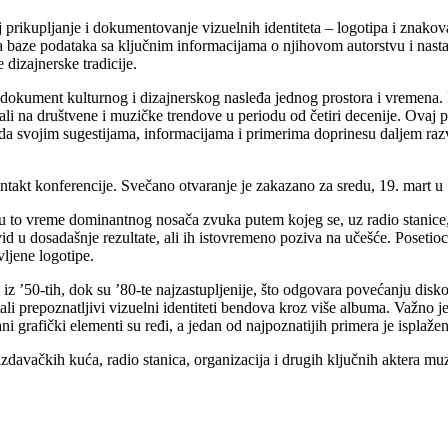
 prikupljanje i dokumentovanje vizuelnih identiteta – logotipa i znako
ada baze podataka sa ključnim informacijama o njihovom autorstvu i nast
dizajnerske tradicije.
 dokument kulturnog i dizajnerskog nasleđa jednog prostora i vremena.
arali na društvene i muzičke trendove u periodu od četiri decenije. Ovaj
 da svojim sugestijama, informacijama i primerima doprinesu daljem raz
ntakt konferencije. Svečano otvaranje je zakazano za sredu, 19. mart u 1
 u to vreme dominantnog nosača zvuka putem kojeg se, uz radio stanice,
d u dosadašnje rezultate, ali ih istovremeno poziva na učešće. Posetioci
vljene logotipe.
iz ’50-tih, dok su ’80-te najzastupljenije, što odgovara povećanju disk
li prepoznatljivi vizuelni identiteti bendova kroz više albuma. Važno je
vani grafički elementi su ređi, a jedan od najpoznatijih primera je isplaž
 izdavačkih kuća, radio stanica, organizacija i drugih ključnih aktera m