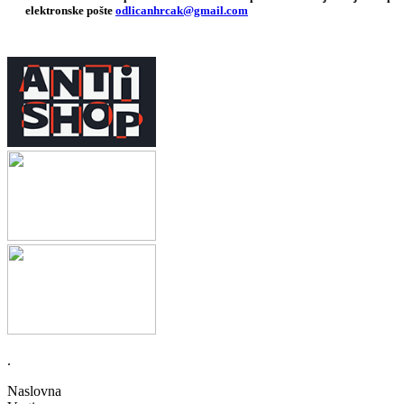
elektronske pošte
odlicanhrcak@gmail.com
.
Naslovna