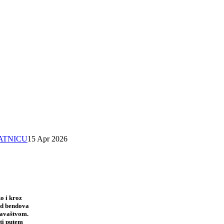
SATNICU
15 Apr 2026
o i kroz
 od bendova
davaštvom.
ti putem