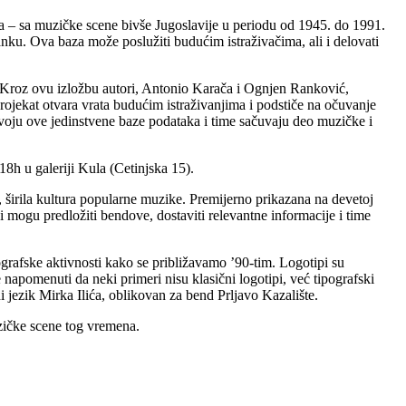
va – sa muzičke scene bivše Jugoslavije u periodu od 1945. do 1991.
anku. Ova baza može poslužiti budućim istraživačima, ali i delovati
 Kroz ovu izložbu autori, Antonio Karača i Ognjen Ranković,
 projekat otvara vrata budućim istraživanjima i podstiče na očuvanje
voju ove jedinstvene baze podataka i time sačuvaju deo muzičke i
8h u galeriji Kula (Cetinjska 15).
 širila kultura popularne muzike. Premijerno prikazana na devetoj
 mogu predložiti bendove, dostaviti relevantne informacije i time
ografske aktivnosti kako se približavamo ’90-tim. Logotipi su
 napomenuti da neki primeri nisu klasični logotipi, već tipografski
eni jezik Mirka Ilića, oblikovan za bend Prljavo Kazalište.
uzičke scene tog vremena.