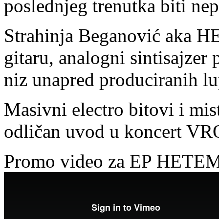
poslednjeg trenutka biti ne
Strаhinja Begаnović aka H
gitаru, аnаlogni sintisаjzer
niz unаpred producirаnih l
Masivni electro bitovi i m
odličan uvod u koncert 
Promo video za EP HETE