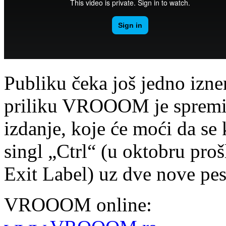
Publiku čeka još jedno izne
priliku VROOOM je spremi
izdanje, koje će moći da se
singl „Ctrl“ (u oktobru proš
Exit Label) uz dve nove pe
VROOOM online: