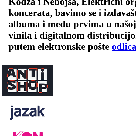
Kodža i Nebojša, Električni o
koncerata, bavimo se i izdava
albuma i među prvima u našoj 
vinila i digitalnom distribuci
putem elektronske pošte
odlic