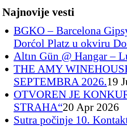
Najnovije vesti
BGKO – Barcelona Gipsy 
Dorćol Platz u okviru Do
Altın Gün @ Hangar – L
THE AMY WINEHOUSE
SEPTEMBRA 2026.
19 J
OTVOREN JE KONKUR
STRAHA“
20 Apr 2026
Sutra počinje 10. Ko