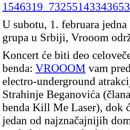
U subotu, 1. februara jedna 
grupa u Srbiji, Vrooom odr
Koncert će biti deo celoveč
benda:
VROOOM
vam pred
electro-underground atrakc
Strаhinje Begаnovićа (člаn
benda Kill Me Lаser), dok ć
jedan od najznačajnijih dom