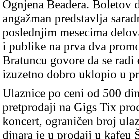
Ognjena Beadera. Boletov d
angažman predstavlja sara
poslednjim mesecima delova
i publike na prva dva promo
Bratuncu govore da se radi 
izuzetno dobro uklopio u p
Ulaznice po ceni od 500 din
pretprodaji na Gigs Tix pr
koncert, ograničen broj ul
dinara je u prodaji u kafeu