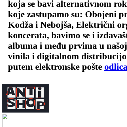
koja se bavi alternativnom ro
koje zastupamo su: Obojeni pr
Kodža i Nebojša, Električni o
koncerata, bavimo se i izdava
albuma i među prvima u našoj 
vinila i digitalnom distribuci
putem elektronske pošte
odlic