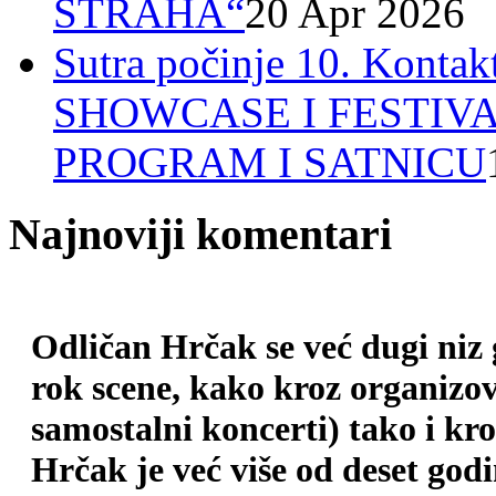
STRAHA“
20 Apr 2026
Sutra počinje 10. Ko
SHOWCASE I FESTIV
PROGRAM I SATNICU
Najnoviji komentari
Odličan Hrčak se već dugi niz
rok scene, kako kroz organizova
samostalni koncerti) tako i kr
Hrčak je već više od deset god