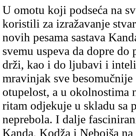
U omotu koji podseća na svet
koristili za izražavanje stva
novih pesama sastava Kanda
svemu uspeva da dopre do pu
drži, kao i do ljubavi i inte
mravinjak sve besomučnije 
otupelost, a u okolnostima
ritam odjekuje u skladu sa 
neprebola. I dalje fascinira
Kanda, Kodža i Nebojša n