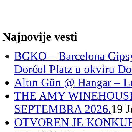
Najnovije vesti
BGKO – Barcelona Gipsy 
Dorćol Platz u okviru Do
Altın Gün @ Hangar – L
THE AMY WINEHOUSE
SEPTEMBRA 2026.
19 J
OTVOREN JE KONKUR