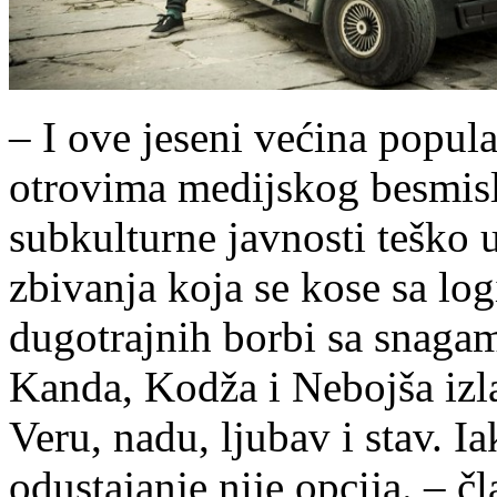
– I ove jeseni većina popul
otrovima medijskog besmisla
subkulturne javnosti teško 
zbivanja koja se kose sa l
dugotrajnih borbi sa snagam
Kanda, Kodža i Nebojša izla
Veru, nadu, ljubav i stav. I
odustajanje nije opcija. – č