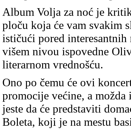
Album Volja za noć je kriti
ploču koja će vam svakim s
ističući pored interesantnih
višem nivou ispovedne Oli
literarnom vrednošću.
Ono po čemu će ovi koncerti
promocije većine, a možda 
jeste da će predstaviti dom
Boleta, koji je na mestu ba