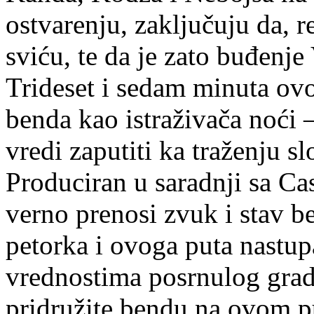
ostvarenju, zaključuju da, r
sviću, te da je zato buđenje
Trideset i sedam minuta ov
benda kao istraživača noći 
vredi zaputiti ka traženju sl
Produciran u saradnji sa C
verno prenosi zvuk i stav b
petorka i ovoga puta nastu
vrednostima posrnulog grad
pridružite bendu na ovom p