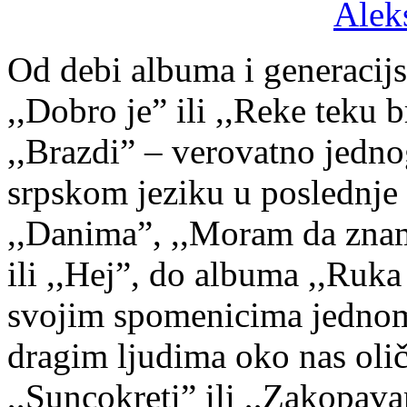
Od debi albuma i generacij
,,Dobro je” ili ,,Reke teku
,,Brazdi” – verovatno jedno
srpskom jeziku u poslednje 
,,Danima”, ,,Moram da znam
ili ,,Hej”, do albuma ,,Ruka
svojim spomenicima jednom
dragim ljudima oko nas oli
,,Suncokreti” ili ,,Zakopava