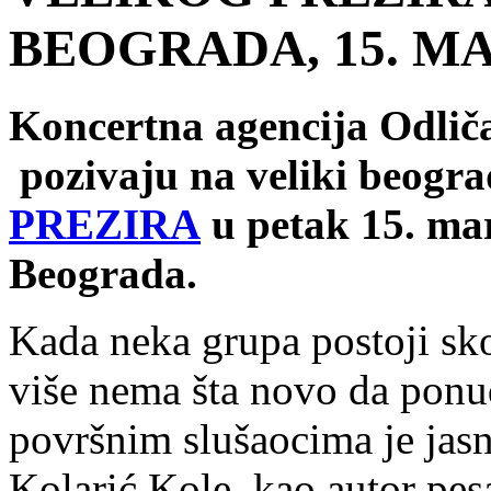
BEOGRADA, 15. MA
Koncertna agencija Odliča
pozivaju na veliki beogr
PREZIRA
u petak 15. m
Beograda.
Kada neka grupa postoji sko
više nema šta novo da ponud
površnim slušaocima je jasn
Kolarić Kole kao autor pesa