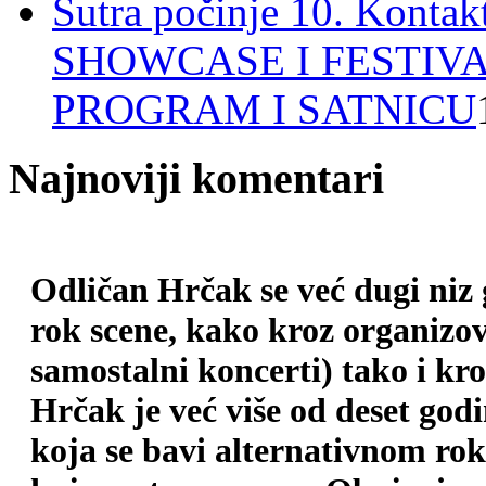
Sutra počinje 10. Ko
SHOWCASE I FESTIV
PROGRAM I SATNICU
Najnoviji komentari
Odličan Hrčak se već dugi niz
rok scene, kako kroz organizova
samostalni koncerti) tako i kr
Hrčak je već više od deset god
koja se bavi alternativnom ro