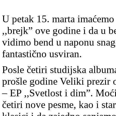
U petak 15. marta imaćemo 
,,brejk” ove godine i da 
vidimo bend u naponu snage
fantastično usviran.
Posle četiri studijska alb
prošle godine Veliki prezir 
– EP ,,Svetlost i dim”. Moć
četiri nove pesme, kao i star