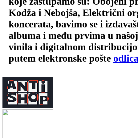
koje zastupamo su: Obojeni pr
Kodža i Nebojša, Električni o
koncerata, bavimo se i izdava
albuma i među prvima u našoj 
vinila i digitalnom distribuci
putem elektronske pošte
odlic