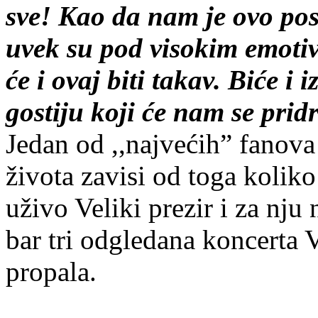
sve! Kao da nam je ovo pos
uvek su pod visokim emot
će i ovaj biti takav. Biće i
gostiju koji će nam se prid
Jedan od ,,najvećih” fanova
života zavisi od toga kolik
uživo Veliki prezir i za nj
bar tri odgledana koncerta V
propala.