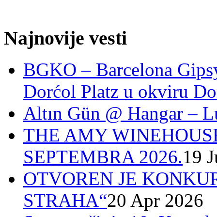
Najnovije vesti
BGKO – Barcelona Gipsy 
Dorćol Platz u okviru Do
Altın Gün @ Hangar – L
THE AMY WINEHOUSE
SEPTEMBRA 2026.
19 J
OTVOREN JE KONKUR
STRAHA“
20 Apr 2026