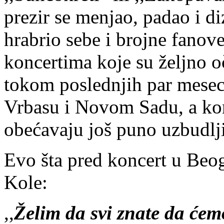
prezir se menjao, padao i diz
hrabrio sebe i brojne fanove
koncertima koje su željno oč
tokom poslednjih par meseci
Vrbasu i Novom Sadu, a konc
obećavaju još puno uzbudlji
Evo šta pred koncert u Beo
Kole:
,,
Želim da svi znate da ćemo