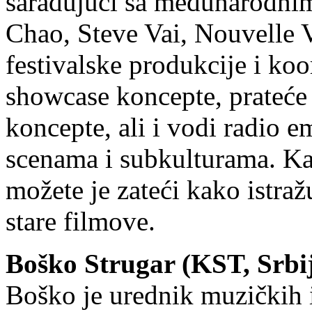
sarađujući sa međunarodn
Chao, Steve Vai, Nouvelle 
festivalske produkcije i koor
showcase koncepte, prateće
koncepte, ali i vodi radio e
scenama i subkulturama. Ka
možete je zateći kako istraž
stare filmove.
Boško Strugar (KST, Srbi
Boško je urednik muzičkih 