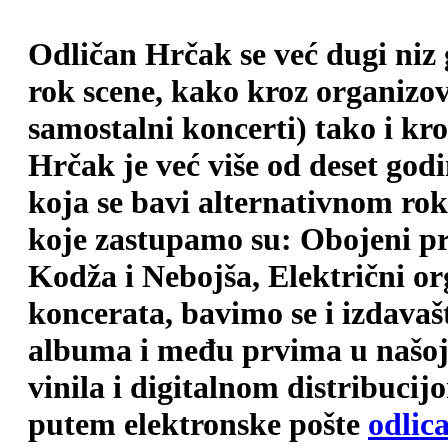
Odličan Hrčak se već dugi niz
rok scene, kako kroz organizova
samostalni koncerti) tako i kr
Hrčak je već više od deset god
koja se bavi alternativnom ro
koje zastupamo su: Obojeni pr
Kodža i Nebojša, Električni o
koncerata, bavimo se i izdava
albuma i među prvima u našoj 
vinila i digitalnom distribuci
putem elektronske pošte
odlic