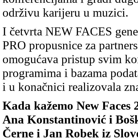
održivu karijeru u muzici.
I četvrta NEW FACES generac
PRO propusnice za partnersk
omogućava pristup svim ko
programima i bazama podata
i u konačnici realizovala 
Kada kažemo New Faces 20
Ana Konstantinović i Bošk
Černe i Jan Robek iz Slov