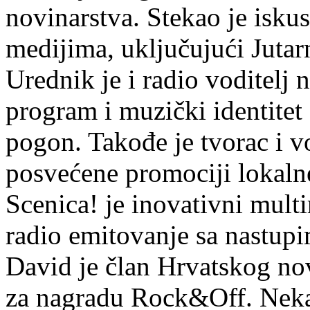
novinarstva. Stekao je isku
medijima, uključujući Jutarn
Urednik je i radio voditelj 
program i muzički identitet 
pogon. Takođe je tvorac i v
posvećene promociji lokaln
Scenica! je inovativni mult
radio emitovanje sa nastupi
David je član Hrvatskog no
za nagradu Rock&Off. Nekad