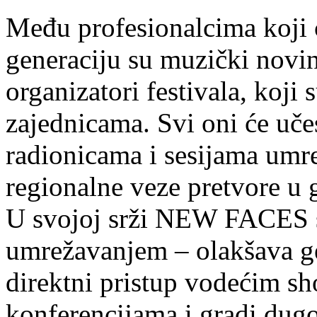
Među profesionalcima koji 
generaciju su muzički novin
organizatori festivala, koji 
zajednicama. Svi oni će uče
radionicama i sesijama umr
regionalne veze pretvore u 
U svojoj srži NEW FACES s
umrežavanjem – olakšava g
direktni pristup vodećim sh
konferencijama i gradi dug