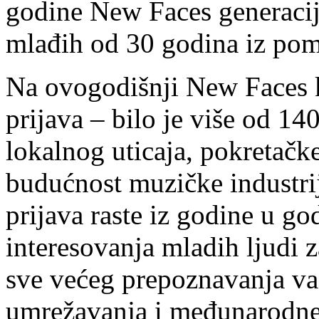
godine New Faces generaciju
mlađih od 30 godina iz pom
Na ovogodišnji New Faces k
prijava – bilo je više od 1
lokalnog uticaja, pokretačke
budućnost muzičke industri
prijava raste iz godine u go
interesovanja mladih ljudi 
sve većeg prepoznavanja va
umrežavanja i međunarodne 