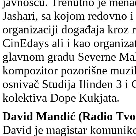
javnošću. Trenutno je mena
Jashari, sa kojom redovno i
organizaciji događaja kroz 
CinEdays ali i kao organizat
glavnom gradu Severne Make
kompozitor pozorišne muzik
osnivač Studija Ilinden 3 i 
kolektiva Dope Kukjata.
David Mandić (Radio Tvo
David je magistar komunikol