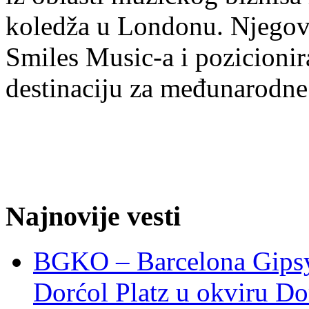
koledža u Londonu. Njegov c
Smiles Music-a i pozicioni
destinaciju za međunarodne
Najnovije vesti
BGKO – Barcelona Gipsy 
Dorćol Platz u okviru Do