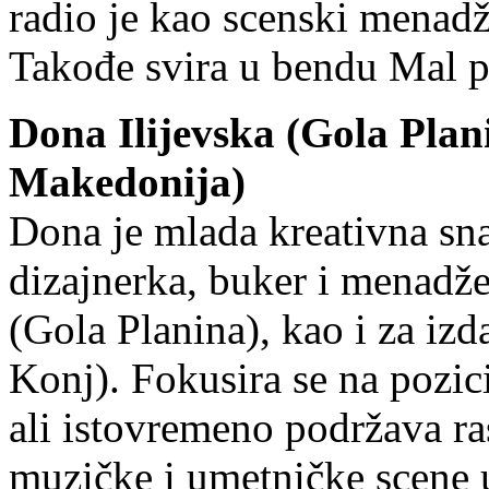
radio je kao scenski menad
Takođe svira u bendu Mal p
Dona Ilijevska (Gola Pla
Makedonija)
Dona je mlada kreativna sna
dizajnerka, buker i menadž
(Gola Planina), kao i za iz
Konj). Fokusira se na pozi
ali istovremeno podržava r
muzičke i umetničke scene u