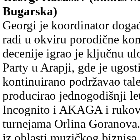
Bugarska)
Georgi je koordinator događ
radi u okviru porodične ko
decenije igrao je ključnu u
Party u Arapji, gde je ugos
kontinuirano podržavao tal
producirao jednogodišnji le
Incognito i AKAGA i rukov
turnejama Orlina Goranova.
iz oblasti muzičkog bizni