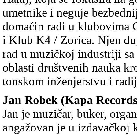
umetnike i neguje bezbedni
domaćin radi u klubovima 
i Klub K4 / Zorica. Njen du
rad u muzičkoj industriji s
oblasti društvenih nauka kr
tonskom inženjerstvu i radij
Jan Robek (Kapa Records
Jan je muzičar, buker, organ
angažovan je u izdavačkoj k