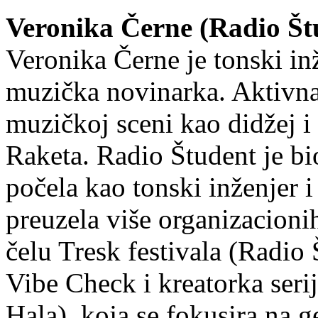
Veronika Černe (Radio Štu
Veronika Černe je tonski inž
muzička novinarka. Aktivna 
muzičkoj sceni kao didžej
Raketa. Radio Študent je bi
počela kao tonski inženjer 
preuzela više organizacioni
čelu Tresk festivala (Radio 
Vibe Check i kreatorka seri
Hala), koja se fokusira na 