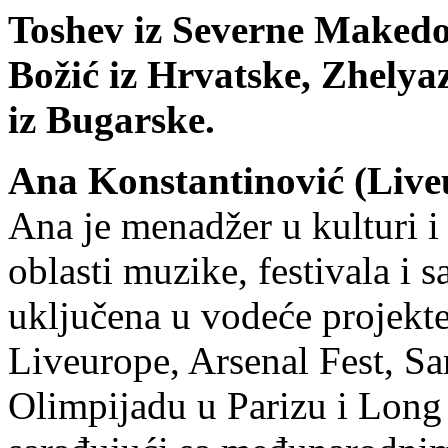
Toshev iz Severne Makedo
Božić iz Hrvatske, Zhely
iz Bugarske.
Ana Konstantinović (Live
Ana je menadžer u kulturi i
oblasti muzike, festivala i 
uključena u vodeće projekte 
Liveurope, Arsenal Fest, Sar
Olimpijadu u Parizu i Long