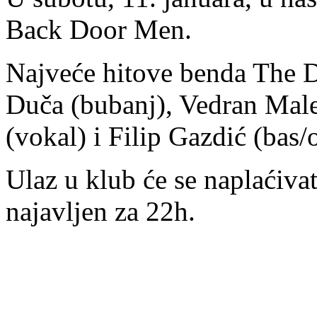
Back Door Men.
Najveće hitove benda The 
Duča (bubanj), Vedran Male
(vokal) i Filip Gazdić (bas/o
Ulaz u klub će se naplaćivat
najavljen za 22h.