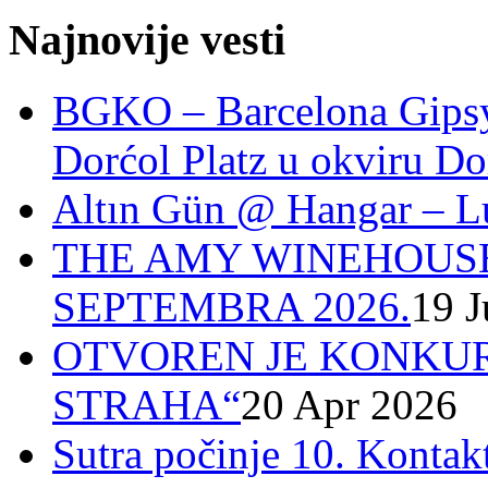
Najnovije vesti
BGKO – Barcelona Gipsy 
Dorćol Platz u okviru Do
Altın Gün @ Hangar – L
THE AMY WINEHOUSE
SEPTEMBRA 2026.
19 J
OTVOREN JE KONKUR
STRAHA“
20 Apr 2026
Sutra počinje 10. Ko