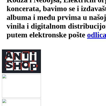
koncerata, bavimo se i izdava
albuma i među prvima u našoj 
vinila i digitalnom distribuci
putem elektronske pošte
odlic