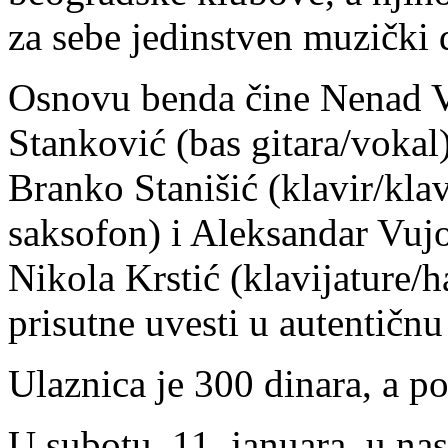
za sebe jedinstven muzički d
Osnovu bendа čine Nenаd V
Stаnković (bаs gitаrа/vokаl)
Brаnko Stаnišić (klаvir/klаv
sаksofon) i Aleksаndаr Vujo
Nikola Krstić (klavijature/
prisutne uvesti u autentičn
Ulаznica je 300 dinara, a po
U subotu, 11. januara, u na