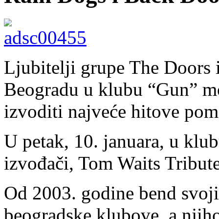
Ljubitelji grupe The Doors
Beogradu u klubu “Gun” mog
izvoditi najveće hitove pom
U petak, 10. januara, u klu
izvođači, Tom Waits Tribut
Od 2003. godine bend svoj
beogrаdske klubove, a njiho