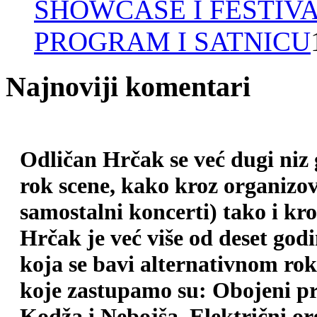
SHOWCASE I FESTIV
PROGRAM I SATNICU
Najnoviji komentari
Odličan Hrčak se već dugi niz
rok scene, kako kroz organizova
samostalni koncerti) tako i kr
Hrčak je već više od deset god
koja se bavi alternativnom ro
koje zastupamo su: Obojeni pr
Kodža i Nebojša, Električni o