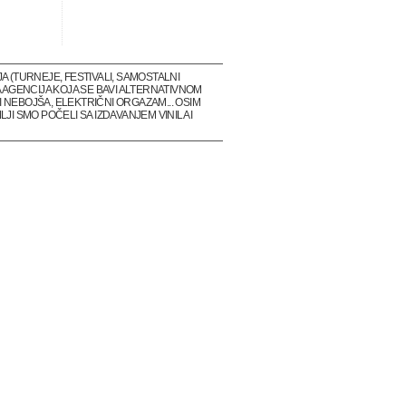
(TURNEJE, FESTIVALI, SAMOSTALNI
 AGENCIJA KOJA SE BAVI ALTERNATIVNOM
 NEBOJŠA, ELEKTRIČNI ORGAZAM... OSIM
I SMO POČELI SA IZDAVANJEM VINILA I