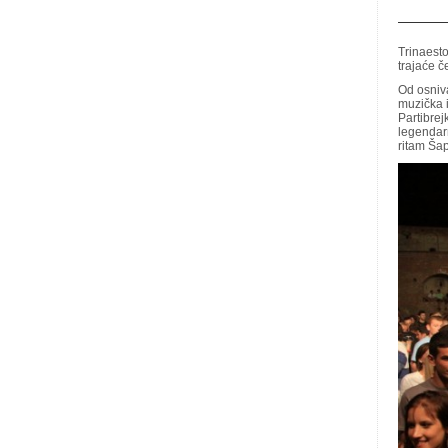
Trinaest
trajaće če
Od osniva
muzička 
Partibrej
legendar
ritam Šap