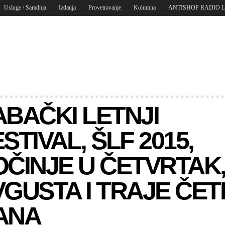
Usluge / Saradnja
Izdanja
Provetravanje
Kolumna
ANTISHOP RADIO 
ABAČKI LETNJI
STIVAL, ŠLF 2015,
ČINJE U ČETVRTAK, 
GUSTA I TRAJE ČETI
ANA