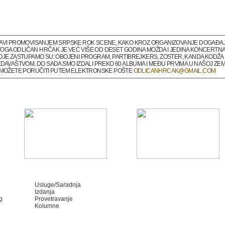
BAVI PROMOVISANJEM SRPSKE ROK SCENE, KAKO KROZ ORGANIZOVANJE DOGAĐAJA 
M TOGA ODLIČAN HRČAK JE VEĆ VIŠE OD DESET GODINA MOŽDA I JEDINA KONCERTNA
OJE ZASTUPAMO SU: OBOJENI PROGRAM, PARTIBREJKERS, ZOSTER, KANDA KODŽA I
DAVAŠTVOM. DO SADA SMO IZDALI PREKO 60 ALBUMA I MEĐU PRVIMA U NAŠOJ ZEMLJ
A MOŽETE PORUČITI PUTEM ELEKTRONSKE POŠTE
ODLICANHRCAK@GMAIL.COM
Usluge/Saradnja
Izdanja
g
Provetravanje
Kolumne