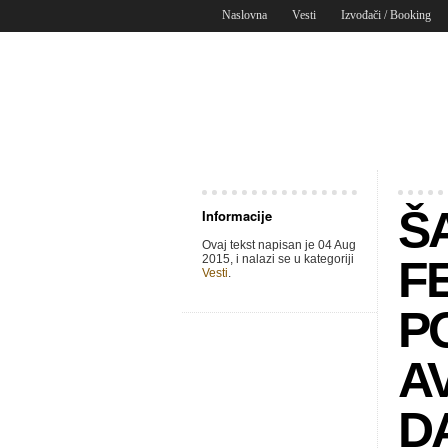
Naslovna
Vesti
Izvođači / Booking
Š
Informacije
Ovaj tekst napisan je 04 Aug
2015, i nalazi se u kategoriji
FE
Vesti
.
PO
AV
D