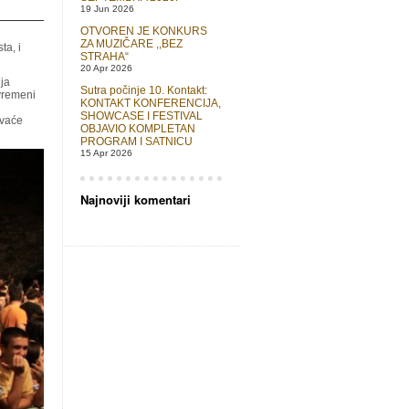
19 Jun 2026
OTVOREN JE KONKURS
ZA MUZIČARE ,,BEZ
ta, i
STRAHA“
20 Apr 2026
ija
Sutra počinje 10. Kontakt:
vremeni
KONTAKT KONFERENCIJA,
SHOWCASE I FESTIVAL
avaće
OBJAVIO KOMPLETAN
PROGRAM I SATNICU
15 Apr 2026
Najnoviji komentari