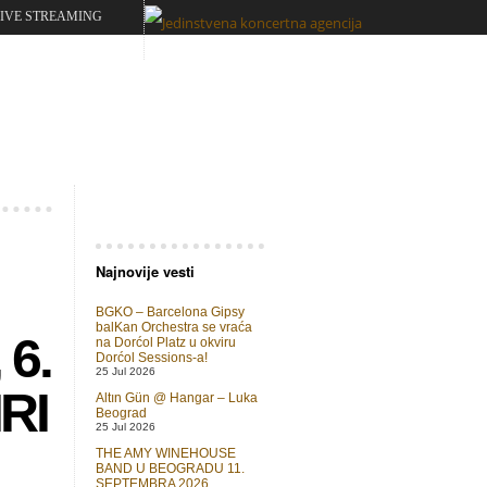
LIVE STREAMING
Najnovije vesti
BGKO – Barcelona Gipsy
balKan Orchestra se vraća
6.
na Dorćol Platz u okviru
Dorćol Sessions-a!
25 Jul 2026
RI
Altın Gün @ Hangar – Luka
Beograd
25 Jul 2026
THE AMY WINEHOUSE
BAND U BEOGRADU 11.
SEPTEMBRA 2026.