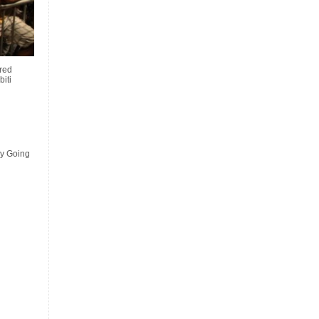
pred
biti
y Going