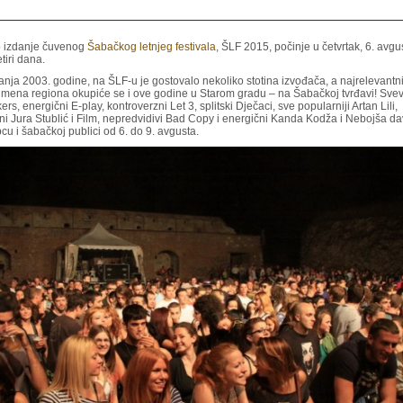
o izdanje čuvenog
Šabačkog letnjeg festivala
, ŠLF 2015, počinje u četvrtak, 6. avgus
tiri dana.
nja 2003. godine, na ŠLF-u je gostovalo nekoliko stotina izvođača, a najrelevantn
imena regiona okupiće se i ove godine u Starom gradu – na Šabačkoj tvrđavi! Sve
kers, energični E-play, kontroverzni Let 3, splitski Dječaci, sve popularniji Artan Lili,
ni Jura Stublić i Film, nepredvidivi Bad Copy i energični Kanda Kodža i Nebojša d
cu i šabačkoj publici od 6. do 9. avgusta.