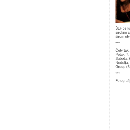
ŠLF će ka
širokim a
širom ot
***
Četvrtak
Petak, 7.
Subota, 
Nedelja,
Group (B
***
Fotograf