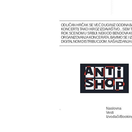
ODLIČAN HRČAK SE VEĆ DUGI NIZ GODINA 
KONCERTI) TAKO I KROZ IZDAVAŠTVO... SE
ROK SCENOM U SRBIJI. NEKI OD BENDOVA K
ORGANIZOVANJA KONCERATA, BAVIMO SE I IZ
DIGITALNOM DISTRIBUCIJOM. NAŠA IZDANJ
.
Naslovna
Vesti
Izvođači/Bookin