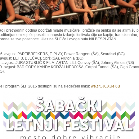
o i prethodnih godina podržati mlade muzičare i pružiće im priliku da se afirmišu 
uditorijumom koji će posetiti trinaesto izdanje festivala čije će kapije, tradicionalno, 
vorene za sve posetioce. Ulaz na ŠLF će i ovoga puta biti BESPLATAN!
, 6. avgust: PARTIBREJKERS, E-PLAY, Power Rangers (ŠA), Scordisci (BG)
 avgust: LET 3, DJEČACI, Sprž (ŠA), Plutonia (BG)
8. avgust: JURA STUBLIĆ & FILM, ARTAN LILI, Convoy (ŠA), Johnny Almost (NS)
 9. avgust: BAD COPY, KANDA KODŽA I NEBOJŠA, Carpal Tunnel (ŠA), Giga Groov
G).
ije i program ŠLF 2015 dostupni su na sledećem linku:
we.tl/GIjCXUeI6B