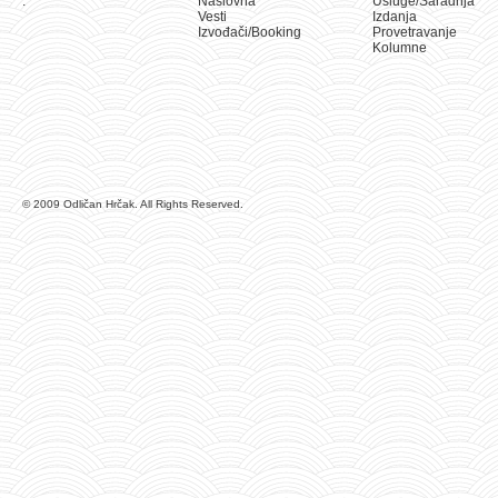
.
Naslovna
Usluge/Saradnja
Vesti
Izdanja
Izvođači/Booking
Provetravanje
Kolumne
© 2009 Odličan Hrčak. All Rights Reserved.