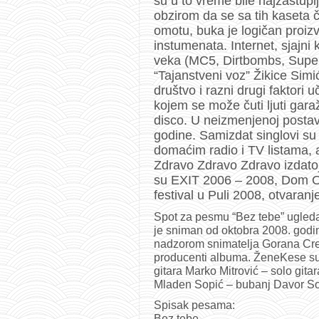
su u to vreme bile najzastup
obzirom da se sa tih kaseta 
omotu, buka je logičan proizv
instumenata. Internet, sjajn
veka (MC5, Dirtbombs, Supers
“Tajanstveni voz” Žikice Simi
društvo i razni drugi faktori u
kojem se može čuti ljuti garaž
disco. U neizmenjenoj posta
godine. Samizdat singlovi su 
domaćim radio i TV listama, a
Zdravo Zdravo Zdravo izdatoj 
su EXIT 2006 – 2008, Dom 
festival u Puli 2008, otvaran
Spot za pesmu “Bez tebe” ugleda
je sniman od oktobra 2008. godin
nadzorom snimatelja Gorana Crev
producenti albuma. ŽeneKese su:
gitara Marko Mitrović – solo gita
Mladen Sopić – bubanj Davor So
Spisak pesama:
Bez tebe