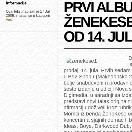
PRVI ALB
Informacije
Ovaj tekst napisan je 17 Jul
2009, i nalazi se u kategoriji
ŽENEKESE
Vesti
.
OD 14. JU
D
i
prodaji 14. jula. Prvih seda
u B92 Shopu (Makedonska 22,
bolje snabdevenim prodavnic
šesto izdanje u ediciji Nova
Digimedia, u saradnji sa iz
predstavi novi talas original
afirmaciju doživeli kroz rub
Momci iz benda ŽeneKese odr
koncertima sjajnih domaćih 
Ideas, Boye, Darkwood Dub, 