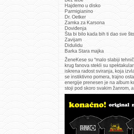
Hajdemo u disko
Parmigianino
Dr. Oetker
Zamka za Karsona
Doviđenja
Šta bi bilo kada bih ti dao sve š
Zavijam
Didulidu
Barka Stara majka
ŽeneKese su “malo slabiji tehniča
krug fanova stekli su spektakula
iskrena radost sviranja, koja izvl
se instiktivno pomera, trajno ost
energije prenesen je na album k
stoji pod skoro svakim žanrom, ali