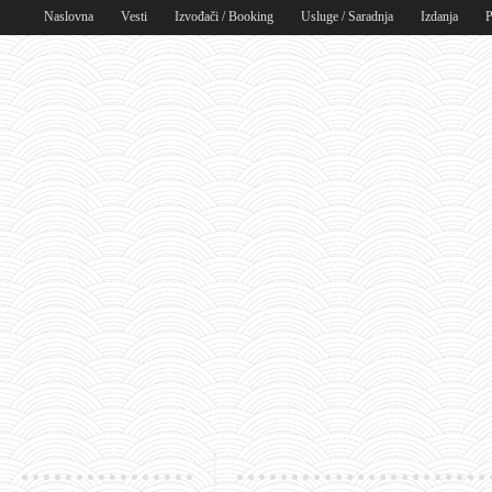
Naslovna
Vesti
Izvođači / Booking
Usluge / Saradnja
Izdanja
P