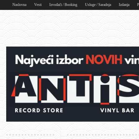
Naslovna
Vesti
Izvođači / Booking
Usluge / Saradnja
Izdanja
P