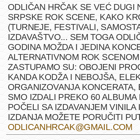
ODLIČAN HRČAK SE VEĆ DUGI 
SRPSKE ROK SCENE, KAKO K
(TURNEJE, FESTIVALI, SAMOST
IZDAVAŠTVO... SEM TOGA ODLI
GODINA MOŽDA I JEDINA KONCE
ALTERNATIVNOM ROK SCENOM U
ZASTUPAMO SU: OBOJENI PRO
KANDA KODŽA I NEBOJŠA, ELEK
ORGANIZOVANJA KONCERATA, B
SMO IZDALI PREKO 60 ALBUMA 
POČELI SA IZDAVANJEM VINILA 
IZDANJA MOŽETE PORUČITI P
ODLICANHRCAK@GMAIL.COM