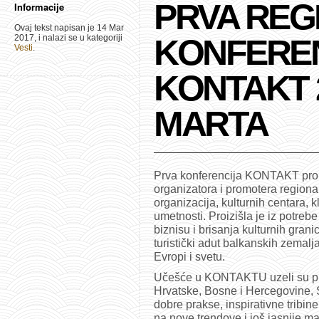
PRVA REG
Informacije
Ovaj tekst napisan je 14 Mar
2017, i nalazi se u kategoriji
KONFERE
Vesti
.
KONTAKT 23
MARTA
Prva konferencija KONTAKT proiz
organizatora i promotera regionaln
organizacija, kulturnih centara, kl
umetnosti. Proizišla je iz potreb
biznisu i brisanja kulturnih granic
turistički adut balkanskih zemalj
Evropi i svetu.
Učešće u KONTAKTU uzeli su preds
Hrvatske, Bosne i Hercegovine, S
dobre prakse, inspirativne tribine
na nove trendove i još jasnije ma