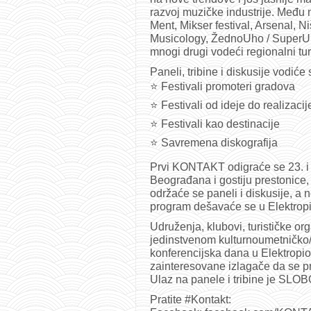
razvoj muzičke industrije. Među n
Ment, Mikser festival, Arsenal, N
Musicology, ŽednoUho / SuperUho
mnogi drugi vodeći regionalni turi
Paneli, tribine i diskusije vodić
⭐️ Festivali promoteri gradova
⭐️ Festivali od ideje do realizacij
⭐️ Festivali kao destinacije
⭐️ Savremena diskografija
Prvi KONTAKT odigraće se 23. i 24
Beograđana i gostiju prestonice,
održaće se paneli i diskusije, a 
program dešavaće se u Elektropio
Udruženja, klubovi, turističke orga
jedinstvenom kulturnoumetničko/t
konferencijska dana u Elektropio
zainteresovane izlagače da se pr
Ulaz na panele i tribine je SL
Pratite #Kontakt: