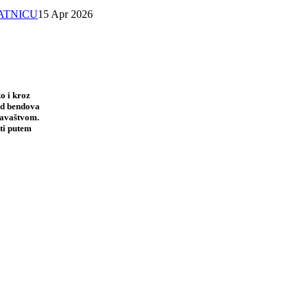
SATNICU
15 Apr 2026
o i kroz
 od bendova
davaštvom.
ti putem