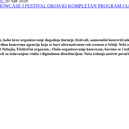
A“
20 Apr 2026
A, SHOWCASE I FESTIVAL OBJAVIO KOMPLETAN PROGRAM I 
 kako kroz organizovanje događaja (turneje, festivali, samostalni koncerti) tak
jedina koncertna agencija koja se bavi alternativnom rok scenom u Srbiji. Neki
i Nebojša, Električni orgazam... Osim organizovanja koncerata, bavimo se i iz
li sa izdavanjem vinila i digitalnom distribucijom. Naša izdanja možete poruči