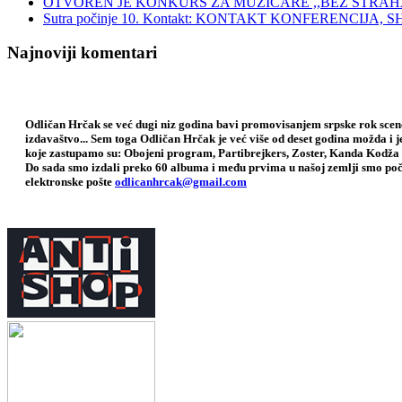
OTVOREN JE KONKURS ZA MUZIČARE ,,BEZ STRAH
Sutra počinje 10. Kontakt: KONTAKT KONFERENCIJ
Najnoviji komentari
Odličan Hrčak se već dugi niz godina bavi promovisanjem srpske rok scene,
izdavaštvo... Sem toga Odličan Hrčak je već više od deset godina možda i 
koje zastupamo su: Obojeni program, Partibrejkers, Zoster, Kanda Kodža 
Do sada smo izdali preko 60 albuma i među prvima u našoj zemlji smo poče
elektronske pošte
odlicanhrcak@gmail.com