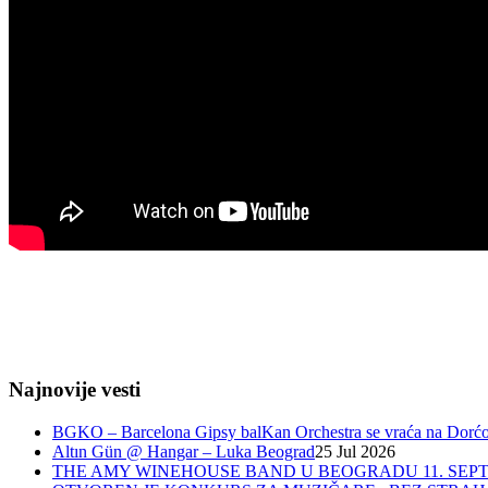
Najnovije vesti
BGKO – Barcelona Gipsy balKan Orchestra se vraća na Dorćol 
Altın Gün @ Hangar – Luka Beograd
25 Jul 2026
THE AMY WINEHOUSE BAND U BEOGRADU 11. SEPT