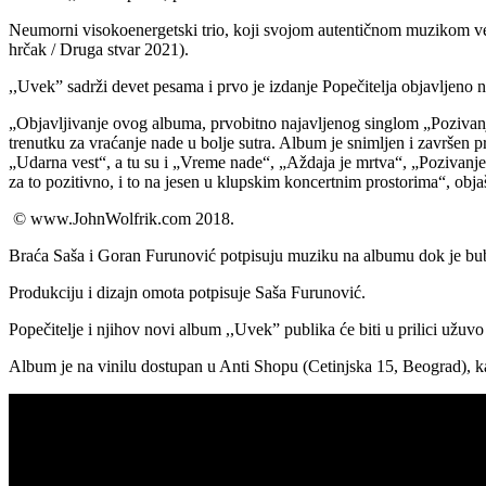
Neumorni visokoenergetski trio, koji svojom autentičnom muzikom već
hrčak / Druga stvar 2021).
,,Uvek” sadrži devet pesama i prvo je izdanje Popečitelja objavljeno n
„Objavljivanje ovog albuma, prvobitno najavljenog singlom „Pozivanj
trenutku za vraćanje nade u bolje sutra. Album je snimljen i završen 
„Udarna vest“, a tu su i „Vreme nade“, „Aždaja je mrtva“, „Pozivanj
za to pozitivno, i to na jesen u klupskim koncertnim prostorima“, obj
© www.JohnWolfrik.com 2018.
Braća Saša i Goran Furunović potpisuju muziku na albumu dok je bubn
Produkciju i dizajn omota potpisuje Saša Furunović.
Popečitelje i njihov novi album ,,Uvek” publika će biti u prilici užu
Album je na vinilu dostupan u Anti Shopu (Cetinjska 15, Beograd), kao