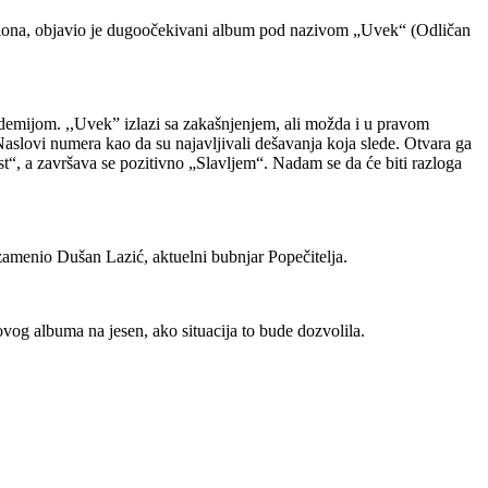
egiona, objavio je dugoočekivani album pod nazivom „Uvek“ (Odličan
demijom. ,,Uvek” izlazi sa zakašnjenjem, ali možda i u pravom
Naslovi numera kao da su najavljivali dešavanja koja slede. Otvara ga
“, a završava se pozitivno „Slavljem“. Nadam se da će biti razloga
zamenio Dušan Lazić, aktuelni bubnjar Popečitelja.
ovog albuma na jesen, ako situacija to bude dozvolila.