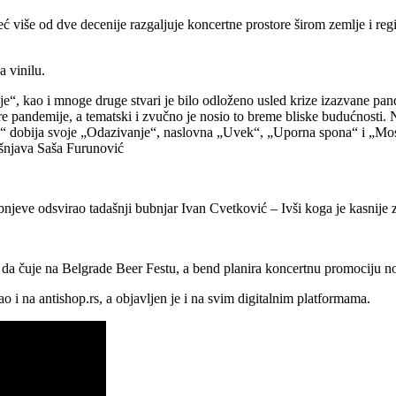
 više od dve decenije razgaljuje koncertne prostore širom zemlje i r
a vinilu.
e“, kao i mnoge druge stvari je bilo odloženo usled krize izazvane pan
pre pandemije, a tematski i zvučno je nosio to breme bliske budućnosti. 
e“ dobija svoje „Odazivanje“, naslovna „Uvek“, „Uporna spona“ i „Most
ašnjava Saša Furunović
jeve odsvirao tadašnji bubnjar Ivan Cvetković – Ivši koga je kasnije 
vo da čuje na Belgrade Beer Festu, a bend planira koncertnu promociju n
 i na antishop.rs, a objavljen je i na svim digitalnim platformama.