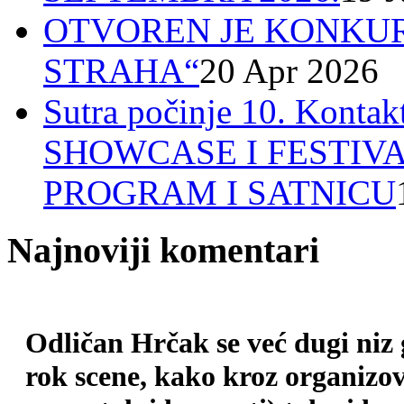
OTVOREN JE KONKUR
STRAHA“
20 Apr 2026
Sutra počinje 10. Ko
SHOWCASE I FESTIV
PROGRAM I SATNICU
Najnoviji komentari
Odličan Hrčak se već dugi niz
rok scene, kako kroz organizova