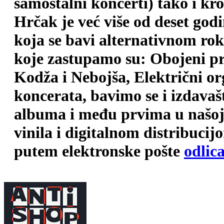
samostalni koncerti) tako i kr
Hrčak je već više od deset god
koja se bavi alternativnom ro
koje zastupamo su: Obojeni pr
Kodža i Nebojša, Električni o
koncerata, bavimo se i izdava
albuma i među prvima u našoj 
vinila i digitalnom distribuci
putem elektronske pošte
odlic