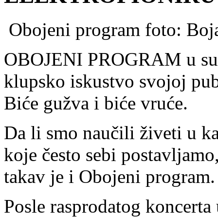
Obojeni program foto: Boja
OBOJENI PROGRAM u subot
klupsko iskustvo svojoj publ
Biće gužva i biće vruće.
Da li smo naučili živeti u 
koje često sebi postavljamo,
takav je i Obojeni program.
Posle rasprodatog koncer