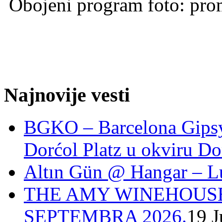
Obojeni program foto: pr
Najnovije vesti
BGKO – Barcelona Gipsy 
Dorćol Platz u okviru Do
Altın Gün @ Hangar – L
THE AMY WINEHOUSE
SEPTEMBRA 2026.
19 J