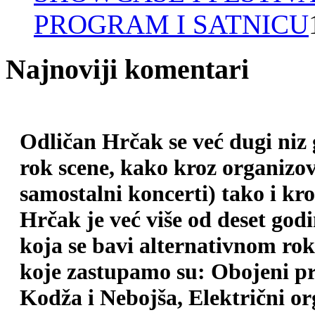
PROGRAM I SATNICU
Najnoviji komentari
Odličan Hrčak se već dugi niz
rok scene, kako kroz organizova
samostalni koncerti) tako i kr
Hrčak je već više od deset god
koja se bavi alternativnom ro
koje zastupamo su: Obojeni pr
Kodža i Nebojša, Električni o