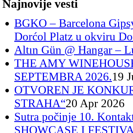
Najnovije vesti
BGKO – Barcelona Gipsy 
Dorćol Platz u okviru Do
Altın Gün @ Hangar – L
THE AMY WINEHOUSE
SEPTEMBRA 2026.
19 J
OTVOREN JE KONKUR
STRAHA“
20 Apr 2026
Sutra počinje 10. Ko
SHOWCASE I FESTIV