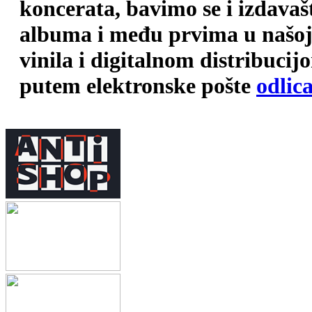
koncerata, bavimo se i izdava
albuma i među prvima u našoj 
vinila i digitalnom distribuci
putem elektronske pošte
odlic