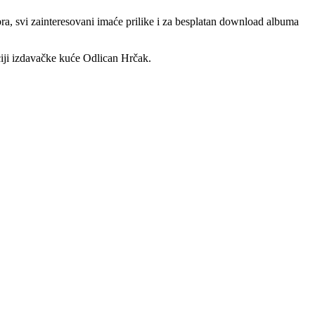
a, svi zainteresovani imaće prilike i za besplatan download albuma
ciji izdavačke kuće Odlican Hrčak.