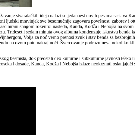
 izražavanje stvaralačkih ideja nalazi se jedanaest novih pesama sastav
vremeni ljudski mravinjak sve besomučnije zagovara površnost, zaborav i 
e fascinirani snagom rokenrol nasleđa, Kanda, Kodža i Nebojša na svom
zlazu. Trideset i sedam minuta ovog albuma kondenzuje iskustva benda ka
 Wijnbergom, Volja za noć verno prenosi zvuk i stav benda sa bezbrojni
bendu na ovom putu nakraj noći. Švercovanje podrazumeva nekoliko klik
skog besmisla, dok preostali deo kulturne i subkulturne javnosti teško 
eka i dosade, Kanda, Kodža i Nebojša izlaze neokrznuti oslanjajući se 