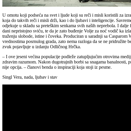
U omotu koji podseća na svet i ljude koji su reči i misli koristili za
koja do takvih reči i misli drži, kao i do ljubavi i inteligencije. Sa
odjekuje u skladu sa preteškim senkama svih naših neprebola. I dalj
dani nepristojno sviću, te da je zato buđenje Volje za noć vodič ka i
traženju slobode, istine i čoveka. Produciran u saradnji sa Casparom
vrednostima posrnulog grada, zato nema razloga da se ne pridružite 
zvuk pojavljuje u izdanju Odličnog Hrčka.
– I ove jeseni većina populacije podleže zatupljujućim otrovima medij
zdravim razumom. Nakon dugotrajnih borbi sa snagama banalnosti, pros
nije opcija. – članovi benda o inspiraciji koja stoji iz pesme.
Singl Vera, nada, ljubav i stav