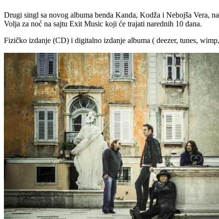
Drugi singl sa novog albuma benda Kanda, Kodža i Nebojša Vera, nada,
Volja za noć na sajtu Exit Music koji će trajati narednih 10 dana.
Fizičko izdanje (CD) i digitalno izdanje albuma ( deezer, tunes, wimp