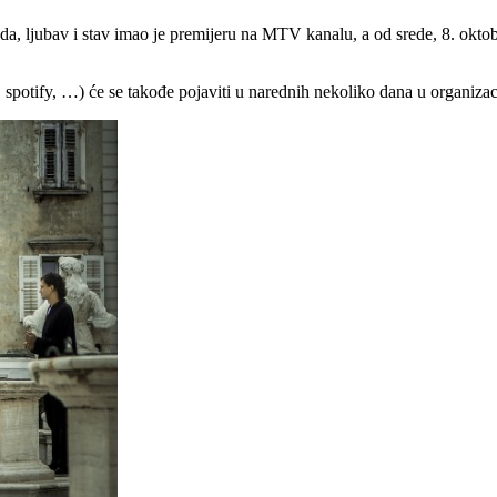
 ljubav i stav imao je premijeru na MTV kanalu, a od srede, 8. oktobr
, spotify, …) će se takođe pojaviti u narednih nekoliko dana u organiza