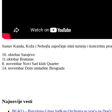
Sastav Kanda, Koža i Nebojša započinje mini turneju i koncertnu pro
10. oktobar Sarajevo
11.oktobar Bratunac
8. novembar Novi Sad klub Quarter
14. novembar Dom omladine Beograda
Najnovije vesti
BGKO – Barcelona Gipsy balKan Orchestra se vraća na Dorćol 