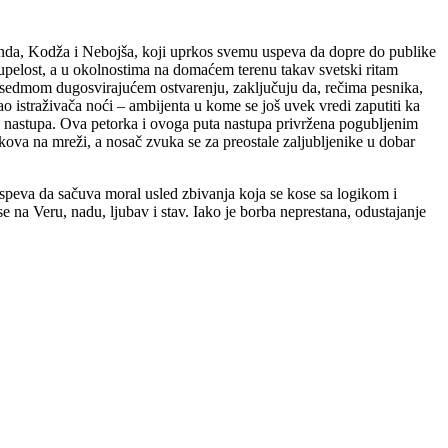
a Kanda, Kodža i Nebojša, koji uprkos svemu uspeva da dopre do publike
otupelost, a u okolnostima na domaćem terenu takav svetski ritam
 sedmom dugosvirajućem ostvarenju, zaključuju da, rečima pesnika,
o istraživača noći – ambijenta u kome se još uvek vredi zaputiti ka
h nastupa. Ova petorka i ovoga puta nastupa privržena pogubljenim
ova na mreži, a nosač zvuka se za preostale zaljubljenike u dobar
uspeva da sačuva moral usled zbivanja koja se kose sa logikom i
na Veru, nadu, ljubav i stav. Iako je borba neprestana, odustajanje