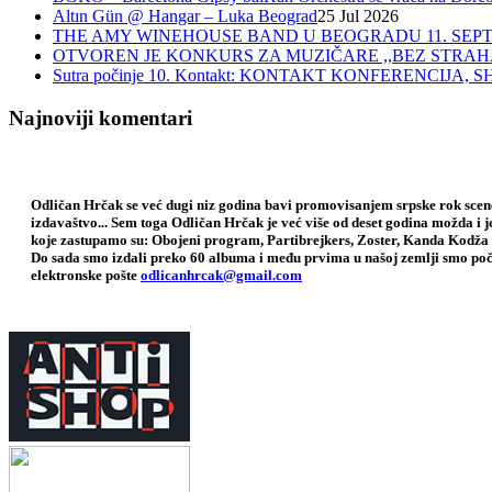
Altın Gün @ Hangar – Luka Beograd
25 Jul 2026
THE AMY WINEHOUSE BAND U BEOGRADU 11. SEPT
OTVOREN JE KONKURS ZA MUZIČARE ,,BEZ STRAH
Sutra počinje 10. Kontakt: KONTAKT KONFERENCIJ
Najnoviji komentari
Odličan Hrčak se već dugi niz godina bavi promovisanjem srpske rok scene,
izdavaštvo... Sem toga Odličan Hrčak je već više od deset godina možda i 
koje zastupamo su: Obojeni program, Partibrejkers, Zoster, Kanda Kodža 
Do sada smo izdali preko 60 albuma i među prvima u našoj zemlji smo poče
elektronske pošte
odlicanhrcak@gmail.com