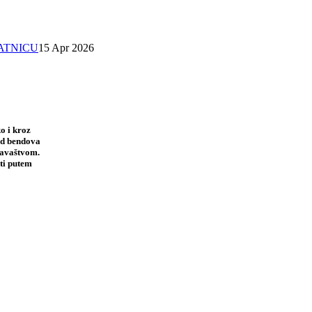
SATNICU
15 Apr 2026
o i kroz
 od bendova
davaštvom.
ti putem