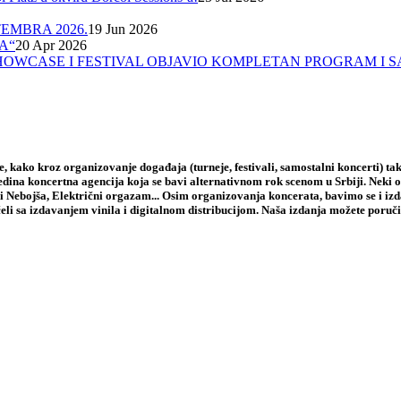
EMBRA 2026.
19 Jun 2026
A“
20 Apr 2026
A, SHOWCASE I FESTIVAL OBJAVIO KOMPLETAN PROGRAM I 
 kako kroz organizovanje događaja (turneje, festivali, samostalni koncerti) tak
jedina koncertna agencija koja se bavi alternativnom rok scenom u Srbiji. Neki
i Nebojša, Električni orgazam... Osim organizovanja koncerata, bavimo se i iz
li sa izdavanjem vinila i digitalnom distribucijom. Naša izdanja možete poruči