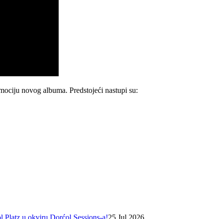
mociju novog albuma. Predstojeći nastupi su:
Platz u okviru Dorćol Sessions-a!
25 Jul 2026