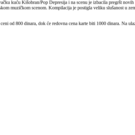
ačku kuću Kišobran/Pop Depresija i na scenu je izbacila pregršt novih 
kom muzičkom scenom. Kompilacija je postigla veliku slušanost u zemlji
s ceni od 800 dinara, dok će redovna cena karte biti 1000 dinara. Na ul