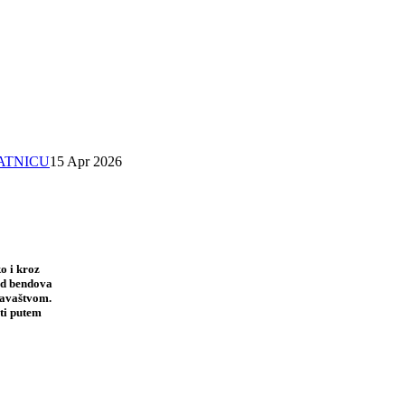
SATNICU
15 Apr 2026
o i kroz
 od bendova
davaštvom.
ti putem