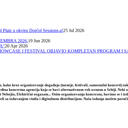
Platz u okviru Dorćol Sessions-a!
25 Jul 2026
EMBRA 2026.
19 Jun 2026
A“
20 Apr 2026
A, SHOWCASE I FESTIVAL OBJAVIO KOMPLETAN PROGRAM I 
 kako kroz organizovanje događaja (turneje, festivali, samostalni koncerti) tak
jedina koncertna agencija koja se bavi alternativnom rok scenom u Srbiji. Neki
i Nebojša, Električni orgazam... Osim organizovanja koncerata, bavimo se i iz
li sa izdavanjem vinila i digitalnom distribucijom. Naša izdanja možete poruči