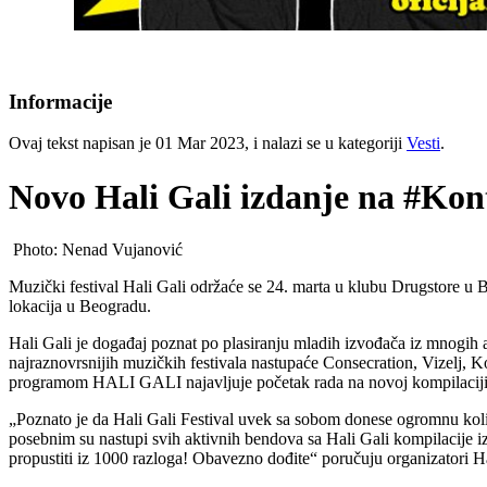
Informacije
Ovaj tekst napisan je 01 Mar 2023, i nalazi se u kategoriji
Vesti
.
Novo Hali Gali izdanje na #Kon
Photo: Nenad Vujanović
Muzički festival Hali Gali održaće se 24. marta u klubu Drugstore u B
lokacija u Beogradu.
Hali Gali je događaj poznat po plasiranju mladih izvođača iz mnogih 
najraznovrsnijih muzičkih festivala nastupaće Consecration, Vizelj, K
programom HALI GALI najavljuje početak rada na novoj kompilaciji
„Poznato je da Hali Gali Festival uvek sa sobom donese ogromnu količ
posebnim su nastupi svih aktivnih bendova sa Hali Gali kompilacije i
propustiti iz 1000 razloga! Obavezno dođite“ poručuju organizatori Hal