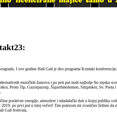
takt23:
eogradu. I ove godine Hali Gali je deo programa Kontakt konferencije, 
alternativnih muzičkih žanrova i po peti put nudi najbolje što srpska 
oikoi, Proto Tip, Gazorpazorp, Šajzerbiterlemon, Sitzpinker, Sv. Pseta
.
inu pozitivne energije, atmosfere i mladalački duh u kojoj publika vo
z 2019. po prvi put u istoj večeri! Tim potezom mi zvanično želimo da
i Gali festivala.