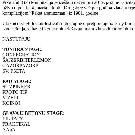
Prva Hali Gali kompilacija je izašla u decembru 2019. godine za izdav
uživo u petak 24. marta u klubu Drugstore već par godina vladaju srps
kompilacijom “Paket aramnzman” iz 1981. godine.
Ulaznice za Hali Gali festival su dostupne u pretprodaji po early bird
iznenađenja, zabave i koncertnim dešavanjima u klupskim terminima.
NASTUPAJU
TUNDRA STAGE:
CONSECRATION
ŠAJZERBITERLEMON
GAZORPAZORP
SV. PSETA
PAD STAGE:
SITZPINKER
PROTO TIP
VIZELJ
KOIKOI
GLAVA U BETONU STAGE:
LIL TATY
PRAKTIKAL
NA5A