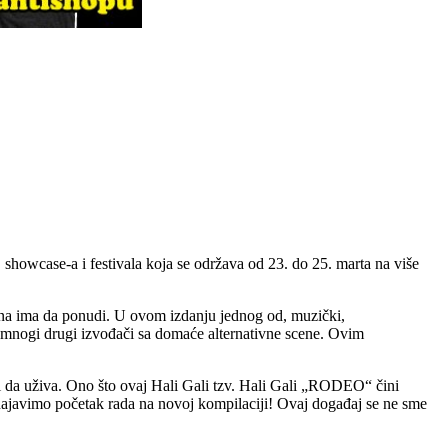
showcase-a i festivala koja se održava od 23. do 25. marta na više
scena ima da ponudi. U ovom izdanju jednog od, muzički,
 i mnogi drugi izvođači sa domaće alternativne scene. Ovim
li da uživa. Ono što ovaj Hali Gali tzv. Hali Gali „RODEO“ čini
 najavimo početak rada na novoj kompilaciji! Ovaj događaj se ne sme