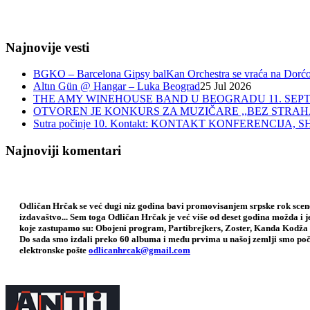
Najnovije vesti
BGKO – Barcelona Gipsy balKan Orchestra se vraća na Dorćol 
Altın Gün @ Hangar – Luka Beograd
25 Jul 2026
THE AMY WINEHOUSE BAND U BEOGRADU 11. SEPT
OTVOREN JE KONKURS ZA MUZIČARE ,,BEZ STRAH
Sutra počinje 10. Kontakt: KONTAKT KONFERENCIJ
Najnoviji komentari
Odličan Hrčak se već dugi niz godina bavi promovisanjem srpske rok scene,
izdavaštvo... Sem toga Odličan Hrčak je već više od deset godina možda i 
koje zastupamo su: Obojeni program, Partibrejkers, Zoster, Kanda Kodža 
Do sada smo izdali preko 60 albuma i među prvima u našoj zemlji smo poče
elektronske pošte
odlicanhrcak@gmail.com