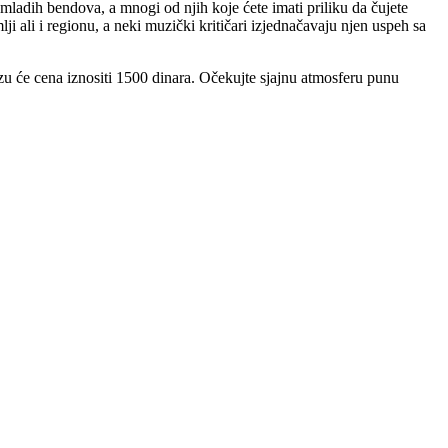
mladih bendova, a mnogi od njih koje ćete imati priliku da čujete
 ali i regionu, a neki muzički kritičari izjednačavaju njen uspeh sa
azu će cena iznositi 1500 dinara. Očekujte sjajnu atmosferu punu