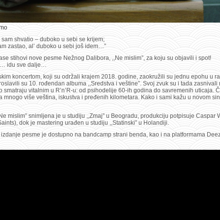
omo
 sam shvatio – duboko u sebi se krijem;
m zastao, al’ duboko u sebi još idem…”
se stihovi nove pesme Nežnog Dalibora, ,,Ne mislim”, za koju su objavili i spot!
ju… idu sve dalje…
kim koncertom, koji su održali krajem 2018. godine, zaokružili su jednu epohu u r
oslavili su 10. rođendan albuma ,,Sredstva i veštine”. Svoj zvuk su i tada zasnivali
 smatraju vitalnim u R’n’R-u: od psihodelije 60-ih godina do savremenih uticaja. Či
 mnogo više veština, iskustva i pređenih kilometara. Kako i sami kažu u novom sin
e mislim” snimljena je u studiju ,,Zmaj” u Beogradu, produkciju potpisuje Caspar 
aints), dok je mastering urađen u studiju ,,Statinski” u Holandiji.
o izdanje pesme je dostupno na bandcamp strani benda, kao i na platformama Deez