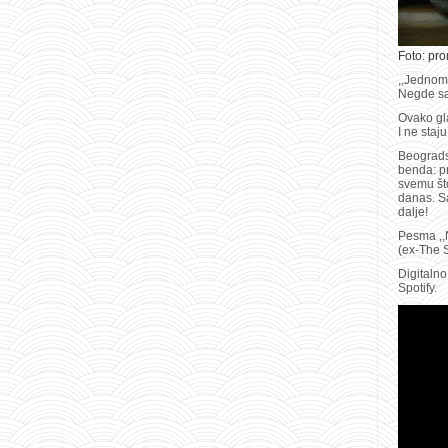
Foto: pr
,,Jednom
Negde sa
Ovako gla
I ne sta
Beograds
benda: pr
svemu što
danas. Sa
dalje!
Pesma ,,N
(ex-The S
Digitaln
Spotify.