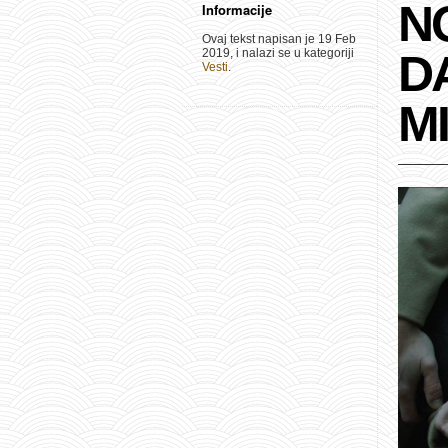
N
Informacije
Ovaj tekst napisan je 19 Feb
2019, i nalazi se u kategoriji
D
Vesti
.
M