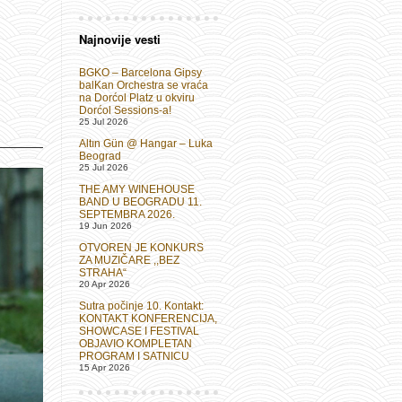
Najnovije vesti
BGKO – Barcelona Gipsy
balKan Orchestra se vraća
na Dorćol Platz u okviru
Dorćol Sessions-a!
25 Jul 2026
Altın Gün @ Hangar – Luka
Beograd
25 Jul 2026
THE AMY WINEHOUSE
BAND U BEOGRADU 11.
SEPTEMBRA 2026.
19 Jun 2026
OTVOREN JE KONKURS
ZA MUZIČARE ,,BEZ
STRAHA“
20 Apr 2026
Sutra počinje 10. Kontakt:
KONTAKT KONFERENCIJA,
SHOWCASE I FESTIVAL
OBJAVIO KOMPLETAN
PROGRAM I SATNICU
15 Apr 2026