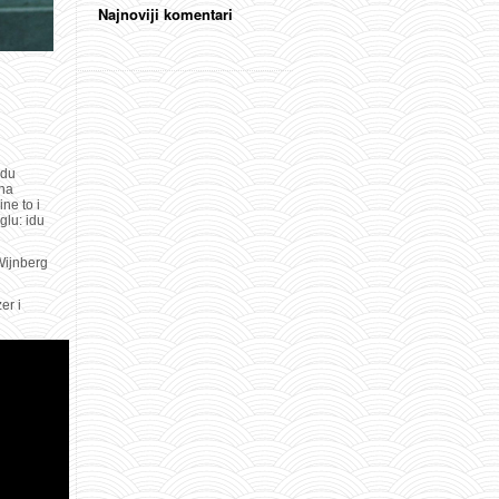
Najnoviji komentari
adu
 na
ne to i
glu: idu
Wijnberg
er i