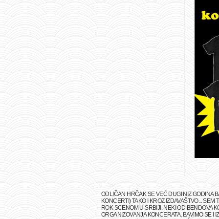
ODLIČAN HRČAK SE VEĆ DUGI NIZ GODINA 
KONCERTI) TAKO I KROZ IZDAVAŠTVO... SE
ROK SCENOM U SRBIJI. NEKI OD BENDOVA K
ORGANIZOVANJA KONCERATA, BAVIMO SE I IZ