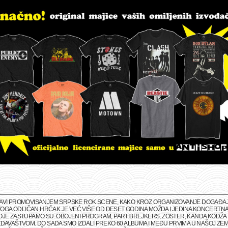
BAVI PROMOVISANJEM SRPSKE ROK SCENE, KAKO KROZ ORGANIZOVANJE DOGAĐAJA 
M TOGA ODLIČAN HRČAK JE VEĆ VIŠE OD DESET GODINA MOŽDA I JEDINA KONCERTNA
OJE ZASTUPAMO SU: OBOJENI PROGRAM, PARTIBREJKERS, ZOSTER, KANDA KODŽA I
DAVAŠTVOM. DO SADA SMO IZDALI PREKO 60 ALBUMA I MEĐU PRVIMA U NAŠOJ ZEMLJ