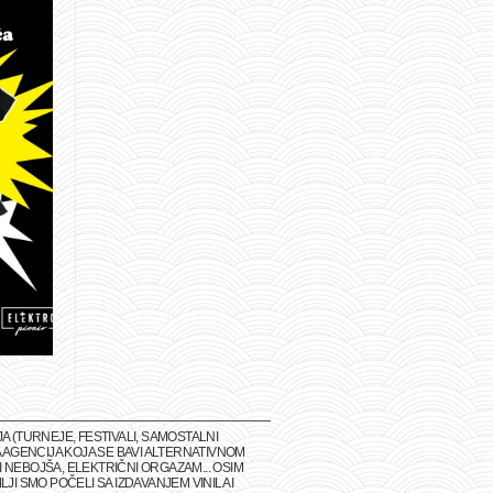
(TURNEJE, FESTIVALI, SAMOSTALNI
 AGENCIJA KOJA SE BAVI ALTERNATIVNOM
 NEBOJŠA, ELEKTRIČNI ORGAZAM... OSIM
I SMO POČELI SA IZDAVANJEM VINILA I