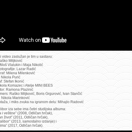
i video zaslužan je tim u sastavu:
aško Miljković
iloš Vlalukin i Maja Nikolić
fotografije: Lazar Radić
raf: Milena Milenković
 Nikola Purić
: Stefan Ikonić
ikola Komazec i Atelje MINI BEES
tor: Ramona Plazinić
mers: Raško Miljković, Boris Grgurović, Ivan Stančić
: Nikola Marinković
ntaža, i miks zvuka na igranom delu: Mihajlo Radović
ibor iza sebe ima četiri studijska albuma:
a i veštine” (2008, Odličan hrčak),
n život” (2011, Odličan hrčak),
alibor” (2013, samostalno izdanje) i
vima” (2017, Odličan hrčak).