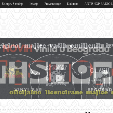
Usluge / Saradnja
Izdanja
Provetravanje
Kolumna
ANTISHOP RADIO 