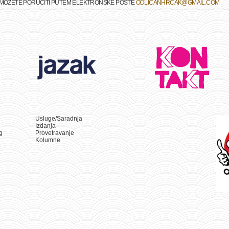
A MOŽETE PORUČITI PUTEM ELEKTRONSKE POŠTE
ODLICANHRCAK@GMAIL.COM
Usluge/Saradnja
Izdanja
g
Provetravanje
Kolumne