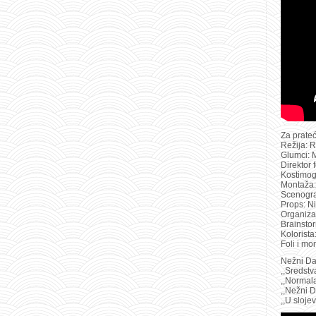
Za prateć
Režija: R
Glumci: M
Direktor 
Kostimog
Montaža:
Scenograf
Props: N
Organiza
Brainstor
Kolorista
Foli i mo
Nežni Dal
,,Sredstv
,,Normala
,,Nežni D
,,U sloje