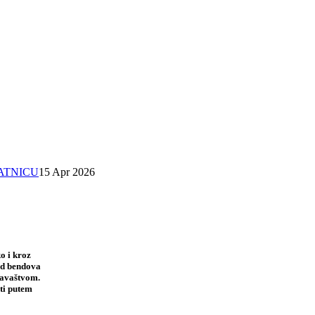
SATNICU
15 Apr 2026
o i kroz
 od bendova
davaštvom.
ti putem