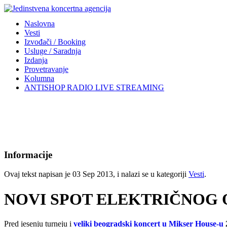
Naslovna
Vesti
Izvođači / Booking
Usluge / Saradnja
Izdanja
Provetravanje
Kolumna
ANTISHOP RADIO LIVE STREAMING
Informacije
Ovaj tekst napisan je 03 Sep 2013, i nalazi se u kategoriji
Vesti
.
NOVI SPOT ELEKTRIČNOG 
Pred jesenju turneju i
veliki beogradski koncert u Mikser House-u