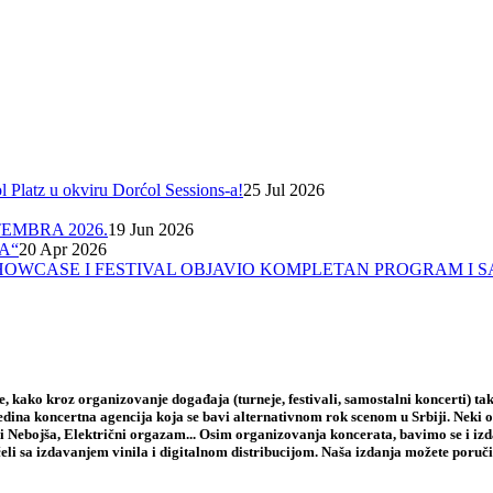
Platz u okviru Dorćol Sessions-a!
25 Jul 2026
EMBRA 2026.
19 Jun 2026
A“
20 Apr 2026
A, SHOWCASE I FESTIVAL OBJAVIO KOMPLETAN PROGRAM I 
 kako kroz organizovanje događaja (turneje, festivali, samostalni koncerti) tak
jedina koncertna agencija koja se bavi alternativnom rok scenom u Srbiji. Neki
i Nebojša, Električni orgazam... Osim organizovanja koncerata, bavimo se i iz
li sa izdavanjem vinila i digitalnom distribucijom. Naša izdanja možete poruči