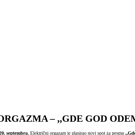
ORGAZMA – ,,GDE GOD ODE
20. septembra
, Električni orgazam je plasirao novi spot za pesmu
,,Gd