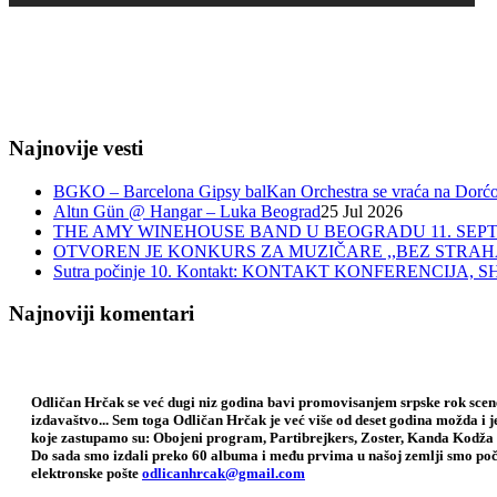
Najnovije vesti
BGKO – Barcelona Gipsy balKan Orchestra se vraća na Dorćol 
Altın Gün @ Hangar – Luka Beograd
25 Jul 2026
THE AMY WINEHOUSE BAND U BEOGRADU 11. SEPT
OTVOREN JE KONKURS ZA MUZIČARE ,,BEZ STRAH
Sutra počinje 10. Kontakt: KONTAKT KONFERENCIJ
Najnoviji komentari
Odličan Hrčak se već dugi niz godina bavi promovisanjem srpske rok scene,
izdavaštvo... Sem toga Odličan Hrčak je već više od deset godina možda i 
koje zastupamo su: Obojeni program, Partibrejkers, Zoster, Kanda Kodža 
Do sada smo izdali preko 60 albuma i među prvima u našoj zemlji smo poče
elektronske pošte
odlicanhrcak@gmail.com