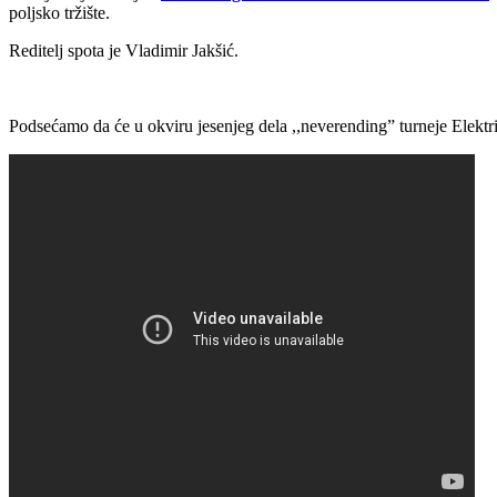
poljsko tržište.
Reditelj spota je Vladimir Jakšić.
Podsećamo da će u okviru jesenjeg dela ,,neverending” turneje Elektri