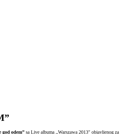
M”
e god odem”
sa Live albuma ,,Warszawa 2013″ objavljenog za