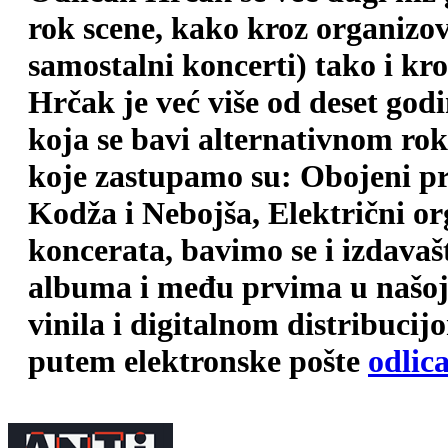
rok scene, kako kroz organizova
samostalni koncerti) tako i kr
Hrčak je već više od deset god
koja se bavi alternativnom ro
koje zastupamo su: Obojeni pr
Kodža i Nebojša, Električni o
koncerata, bavimo se i izdava
albuma i među prvima u našoj 
vinila i digitalnom distribuci
putem elektronske pošte
odlic