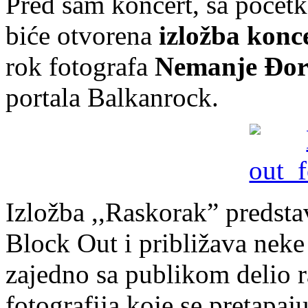
Pred sam koncert, sa poče
biće otvorena
izložba konc
rok fotografa
Nemanje Đor
portala Balkanrock.
Izložba ,,Raskorak” predsta
Block Out i približava neke
zajedno sa publikom delio r
fotografija koje se pretapa