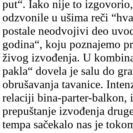
put“. Iako nije to izgovori
odzvonile u ušima reči “hva
postale neodvojivi deo uvo
godina“, koju poznajemo pr
živog izvođenja. U kombina
pakla“ dovela je salu do gr
obrušavanja tavanice. Inte
relaciji bina-parter-balkon,
prepuštanje izvođenja drug
tempa sačekalo nas je toko