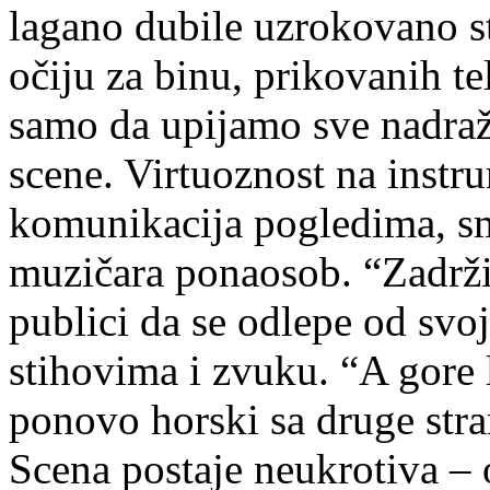
lagano dubile uzrokovano st
očiju za binu, prikovanih te
samo da upijamo sve nadraža
scene. Virtuoznost na inst
komunikacija pogledima, s
muzičara ponaosob. “Zadrži
publici da se odlepe od svo
stihovima i zvuku. “A gore 
ponovo horski sa druge stra
Scena postaje neukrotiva –