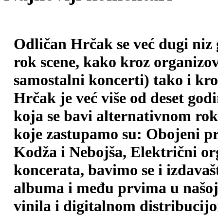
Odličan Hrčak se već dugi niz
rok scene, kako kroz organizova
samostalni koncerti) tako i kr
Hrčak je već više od deset god
koja se bavi alternativnom ro
koje zastupamo su: Obojeni pr
Kodža i Nebojša, Električni o
koncerata, bavimo se i izdava
albuma i među prvima u našoj 
vinila i digitalnom distribuci