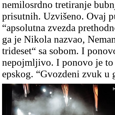
nemilosrdno tretiranje bubn
prisutnih. Uzvišeno. Ovaj p
“apsolutna zvezda prethodn
ga je Nikola nazvao, Neman
trideset“ sa sobom. I ponov
nepojmljivo. I ponovo je to
epskog. “Gvozdeni zvuk u 