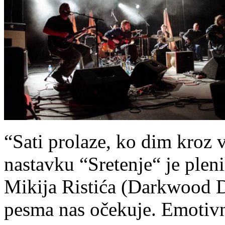
“Sati prolaze, ko dim kroz
nastavku “Sretenje“ je ple
Mikija Ristića (Darkwood D
pesma nas očekuje. Emotivn