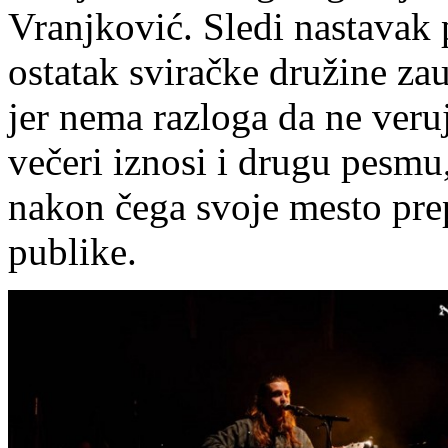
Vranjković. Sledi nastavak 
ostatak sviračke družine zau
jer nema razloga da ne ver
večeri iznosi i drugu pesmu
nakon čega svoje mesto pre
publike.