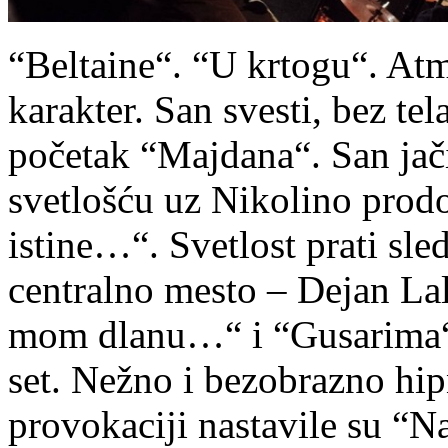
“Beltaine“. “U krtogu“. Atm
karakter. San svesti, bez te
početak “Majdana“. San jači
svetlošću uz Nikolino prod
istine…“. Svetlost prati sl
centralno mesto – Dejan Lal
mom dlanu…“ i “Gusarima“
set. Nežno i bezobrazno hip
provokaciji nastavile su “