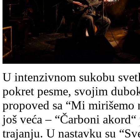
U intenzivnom sukobu svetlo
pokret pesme, svojim dubo
propoved sa “Mi mirišemo n
još veća – “Čarboni akord“
trajanju. U nastavku su “Sv