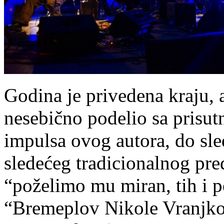
Godina je privedena kraju, 
nesebično podelio sa prisut
impulsa ovog autora, do sled
sledećeg tradicionalnog pr
“poželimo mu miran, tih i 
“Bremeplov Nikole Vranjkov