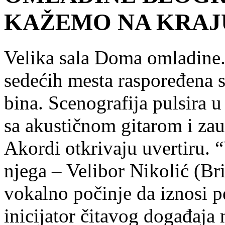
KAŽEMO NA KRAJ
Velika sala Doma omladine. 
sedećih mesta raspoređena 
bina. Scenografija pulsira u
sa akustičnom gitarom i zau
Akordi otkrivaju uvertiru. 
njega – Velibor Nikolić (Br
vokalno počinje da iznosi 
inicijator čitavog događaja