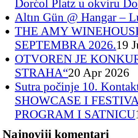
Dorćol Platz u okviru Do
Altın Gün @ Hangar – L
THE AMY WINEHOUSE
SEPTEMBRA 2026.
19 J
OTVOREN JE KONKUR
STRAHA“
20 Apr 2026
Sutra počinje 10. Ko
SHOWCASE I FESTIV
PROGRAM I SATNICU
Najnoviji komentari