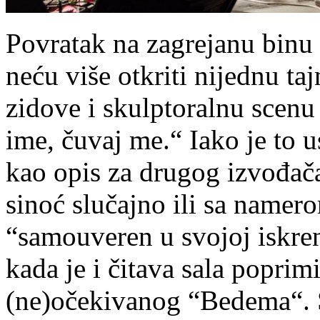
Povratak na zagrejanu binu
neću više otkriti nijednu ta
zidove i skulptoralnu scenu
ime, čuvaj me.“ Iako je to 
kao opis za drugog izvođača,
sinoć slučajno ili sa namer
“samouveren u svojoj iskreno
kada je i čitava sala poprim
(ne)očekivanog “Bedema“. S