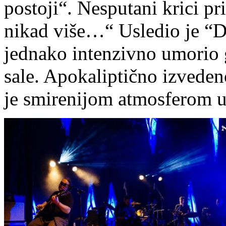
postoji“. Nesputani krici pr
nikad više…“ Usledio je “Da
jednako intenzivno umorio 
sale. Apokaliptično izvede
je smirenijom atmosferom u