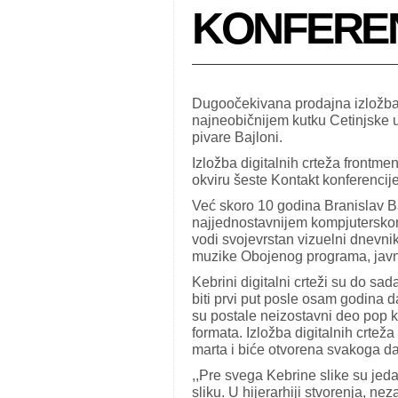
KONFEREN
Dugoočekivana prodajna izložba
najneobičnijem kutku Cetinjske u
pivare Bajloni.
Izložba digitalnih crteža front
okviru šeste Kontakt konferencije
Već skoro 10 godina Branislav Ba
najjednostavnijem kompjuterskom
vodi svojevrstan vizuelni dnevnik
muzike Obojenog programa, javno
Kebrini digitalni crteži su do sad
biti prvi put posle osam godina 
su postale neizostavni deo pop kul
formata. Izložba digitalnih crtež
marta i biće otvorena svakoga d
,,Pre svega Kebrine slike su jedan
sliku. U hijerarhiji stvorenja, ne