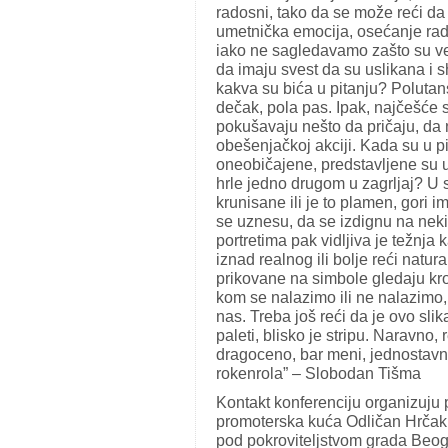
radosni, tako da se može reći da
umetnička emocija, osećanje rados
iako ne sagledavamo zašto su vese
da imaju svest da su uslikana i sh
kakva su bića u pitanju? Polutan
dečak, pola pas. Ipak, najčešće su
pokušavaju nešto da pričaju, da 
obešenjačkoj akciji. Kada su u pi
oneobičajene, predstavljene su u 
hrle jedno drugom u zagrljaj? U 
krunisane ili je to plamen, gori i
se uznesu, da se izdignu na neki 
portretima pak vidljiva je težnja 
iznad realnog ili bolje reći natur
prikovane na simbole gledaju kro
kom se nalazimo ili ne nalazimo,
nas. Treba još reći da je ovo slika
paleti, blisko je stripu. Naravno, r
dragoceno, bar meni, jednostavn
rokenrola” – Slobodan Tišma
Kontakt konferenciju organizuju 
promoterska kuća Odličan Hrčak 
pod pokroviteljstvom grada Beog