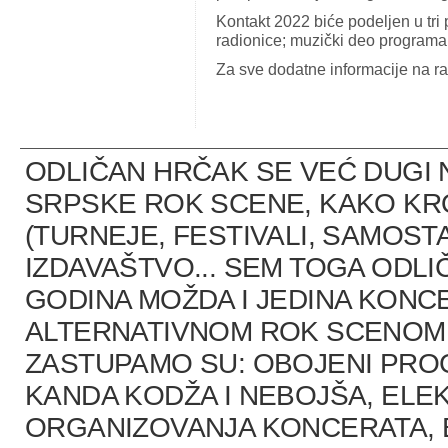
Kontakt 2022 biće podeljen u tri p
radionice; muzički deo programa 
Za sve dodatne informacije na ra
ODLIČAN HRČAK SE VEĆ DUGI 
SRPSKE ROK SCENE, KAKO K
(TURNEJE, FESTIVALI, SAMOST
IZDAVAŠTVO... SEM TOGA ODLI
GODINA MOŽDA I JEDINA KONCE
ALTERNATIVNOM ROK SCENOM U
ZASTUPAMO SU: OBOJENI PRO
KANDA KODŽA I NEBOJŠA, ELEK
ORGANIZOVANJA KONCERATA, B