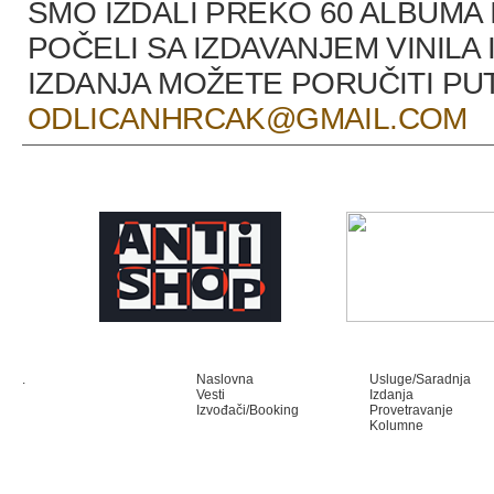
SMO IZDALI PREKO 60 ALBUMA 
POČELI SA IZDAVANJEM VINILA 
IZDANJA MOŽETE PORUČITI P
ODLICANHRCAK@GMAIL.COM
.
Naslovna
Usluge/Saradnja
Vesti
Izdanja
Izvođači/Booking
Provetravanje
Kolumne