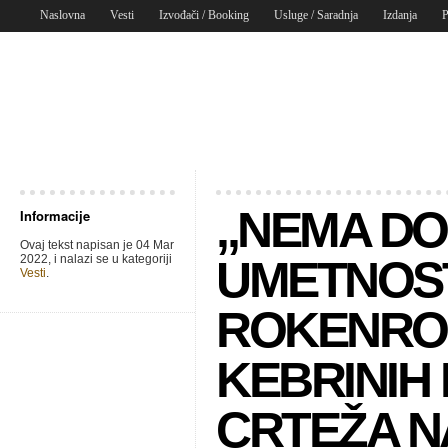
Naslovna
Vesti
Izvođači / Booking
Usluge / Saradnja
Izdanja
P
,,NEMA D
Informacije
Ovaj tekst napisan je 04 Mar
2022, i nalazi se u kategoriji
UMETNOST
Vesti
.
ROKENROL
KEBRINIH 
CRTEŽA N