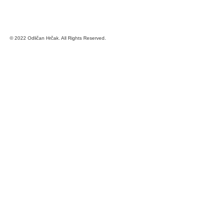
© 2022 Odličan Hrčak. All Rights Reserved.