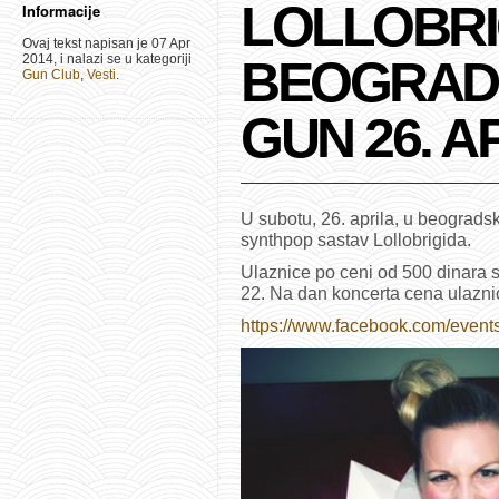
LOLLOBRI
Informacije
Ovaj tekst napisan je 07 Apr
2014, i nalazi se u kategoriji
BEOGRAD
Gun Club
,
Vesti
.
GUN 26. A
U subotu, 26. aprila, u beograds
synthpop sastav Lollobrigida.
Ulaznice po ceni od 500 dinara s
22. Na dan koncerta cena ulazni
https://www.facebook.com/even