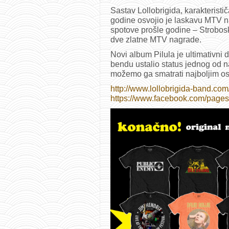
Sastav Lollobrigida, karakteristi
godine osvojio je laskavu MTV na
spotove prošle godine – Strobosko
dve zlatne MTV nagrade.
Novi album Pilula je ultimativni
bendu ustalio status jednog od n
možemo ga smatrati najboljim ost
http://www.lollobrigida-band.com
https://www.facebook.com/pages