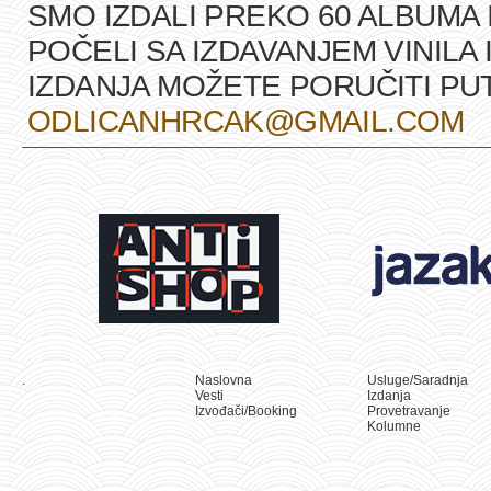
SMO IZDALI PREKO 60 ALBUMA 
POČELI SA IZDAVANJEM VINILA 
IZDANJA MOŽETE PORUČITI P
ODLICANHRCAK@GMAIL.COM
.
Naslovna
Usluge/Saradnja
Vesti
Izdanja
Izvođači/Booking
Provetravanje
Kolumne