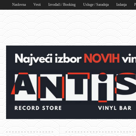
Naslovna
Vesti
Izvođači / Booking
Usluge / Saradnja
Izdanja
P