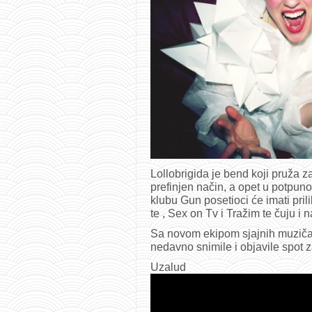
Lollobrigida je bend koji pruža z
prefinjen način, a opet u potpun
klubu Gun posetioci će imati pril
te , Sex on Tv i Tražim te čuju i
Sa novom ekipom sjajnih muzičar
nedavno snimile i objavile spot z
Uzalud