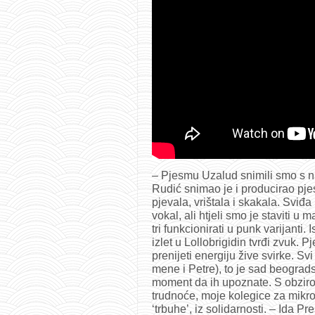
– Pjesmu Uzalud snimili smo s na
Rudić snimao je i producirao pj
pjevala, vrištala i skakala. Svi
vokal, ali htjeli smo je staviti 
tri funkcionirati u punk varijanti.
izlet u Lollobrigidin tvrđi zvuk. P
prenijeti energiju žive svirke. S
mene i Petre), to je sad beograd
moment da ih upoznate. S obzir
trudnoće, moje kolegice za mikr
‘trbuhe’, iz solidarnosti. – Ida Pre