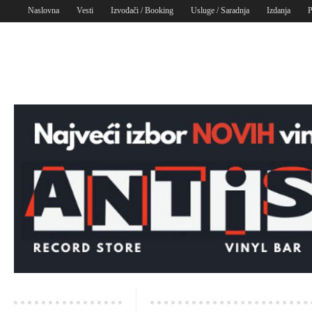
Naslovna
Vesti
Izvođači / Booking
Usluge / Saradnja
Izdanja
P