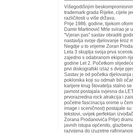
Višegodišnjim beskompromisnim 
trademark grada Rijeke, cijele j
različitosti u više država.
Prije 1986. godine, tijekom oform
Damir Martinović Mrle svirao je u 
“Vjeran pas” sastav obraditi god
nastavlja svoje djelovanje kroz m
Negdje u to vrijeme Zoran Prodan
Leta 3 skuplja svoja prva scensk
zajedno s odabranom ekipom rije
godine Let 2. Početkom slijedeće 
prvi diskografski izlaz s dvije pj
Sastav je od početka djelovanja 
poklonika koji su odmah bili oča
karijere krug štovatelja stalno s
javnost postajala svjesna da LE
prvorazredna rock atrakcija i za
početne fascinacija onime u čemu
image i sceničnost) postajale su v
tekstovi, uvijek perfektan izvođa
Zorana Prodanovića Prlje) dramat
javnih istupa općenito, glazbena 
razvijena do izuzetne rafiniranos