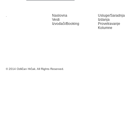
.
Naslovna
Usluge/Saradnja
Vesti
Izdanja
Izvođači/Booking
Provetravanje
Kolumne
© 2014 Odličan Hrčak. All Rights Reserved.