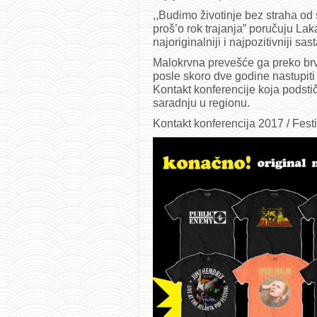
,,Budimo životinje bez straha od 
proš’o rok trajanja” poručuju Lak
najoriginalniji i najpozitivniji s
Malokrvna prevešće ga preko brv
posle skoro dve godine nastupi
Kontakt konferencije koja podstič
saradnju u regionu.
Kontakt konferencija 2017 / Fest