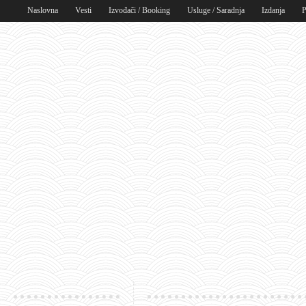
Naslovna
Vesti
Izvođači / Booking
Usluge / Saradnja
Izdanja
P