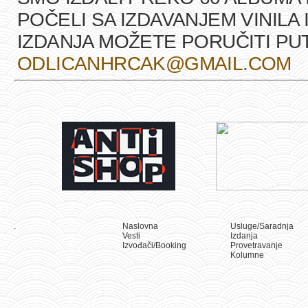
POČELI SA IZDAVANJEM VINILA 
IZDANJA MOŽETE PORUČITI P
ODLICANHRCAK@GMAIL.COM
.
Naslovna
Usluge/Saradnja
Vesti
Izdanja
Izvođači/Booking
Provetravanje
Kolumne