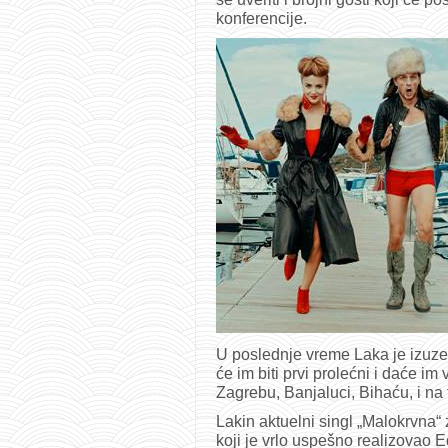
konferencije.
U poslednje vreme Laka je izuze
će im biti prvi prolećni i daće im
Zagrebu, Banjaluci, Bihaću, i na 
Lakin aktuelni singl „Malokrvna“
koji je vrlo uspešno realizovao E