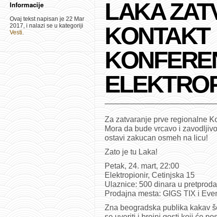
LAKA ZAT
Informacije
Ovaj tekst napisan je 22 Mar
2017, i nalazi se u kategoriji
KONTAKT
Vesti
.
KONFEREN
ELEKTROP
Za zatvaranje prve regionalne Ko
Mora da bude vrcavo i zavodljiv
ostavi zakucan osmeh na licu!
Zato je tu Laka!
Petak, 24. mart, 22:00
Elektropionir, Cetinjska 15
Ulaznice: 500 dinara u pretprodaj
Prodajna mesta: GIGS TIX i Eve
Zna beogradska publika kakav šo
se uveriti i brojni gosti koji će p