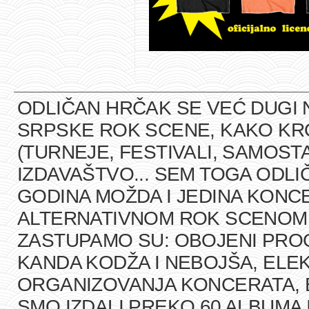
ODLIČAN HRČAK SE VEĆ DUGI 
SRPSKE ROK SCENE, KAKO K
(TURNEJE, FESTIVALI, SAMOST
IZDAVAŠTVO... SEM TOGA ODLI
GODINA MOŽDA I JEDINA KONCE
ALTERNATIVNOM ROK SCENOM U
ZASTUPAMO SU: OBOJENI PRO
KANDA KODŽA I NEBOJŠA, ELEK
ORGANIZOVANJA KONCERATA, B
SMO IZDALI PREKO 60 ALBUMA 