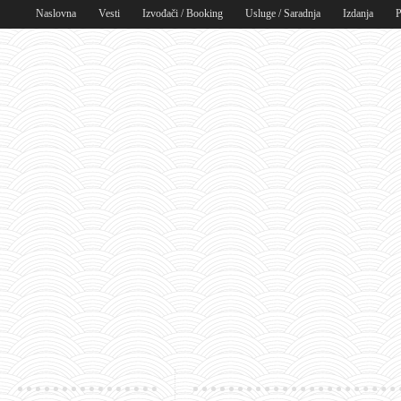
Naslovna
Vesti
Izvođači / Booking
Usluge / Saradnja
Izdanja
P