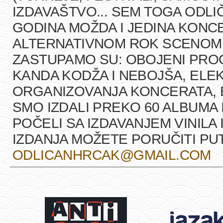
IZDAVAŠTVO... SEM TOGA ODLI
GODINA MOŽDA I JEDINA KONCE
ALTERNATIVNOM ROK SCENOM U
ZASTUPAMO SU: OBOJENI PRO
KANDA KODŽA I NEBOJŠA, ELEK
ORGANIZOVANJA KONCERATA, B
SMO IZDALI PREKO 60 ALBUMA 
POČELI SA IZDAVANJEM VINILA 
IZDANJA MOŽETE PORUČITI P
ODLICANHRCAK@GMAIL.COM