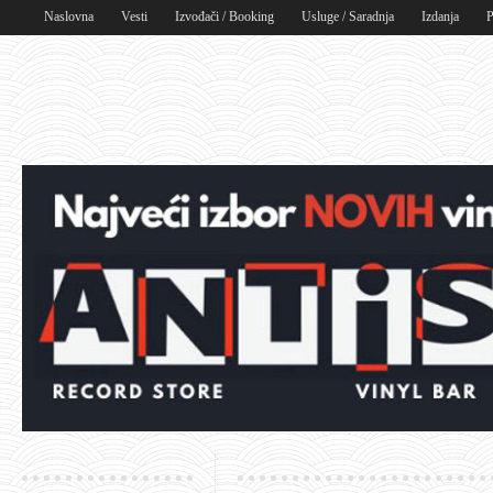
Naslovna
Vesti
Izvođači / Booking
Usluge / Saradnja
Izdanja
P