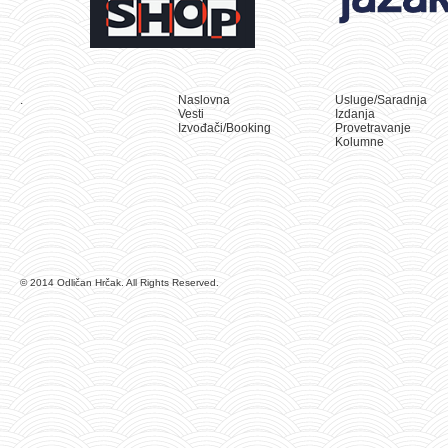
.
Naslovna
Usluge/Saradnja
Vesti
Izdanja
Izvođači/Booking
Provetravanje
Kolumne
© 2014 Odličan Hrčak. All Rights Reserved.