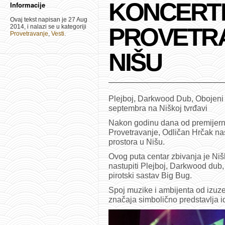
KONCERTN
Informacije
Ovaj tekst napisan je 27 Aug
2014, i nalazi se u kategoriji
PROVETRA
Provetravanje
,
Vesti
.
NIŠU
Plejboj, Darkwood Dub, Obojeni
septembra na Niškoj tvrđavi
Nakon godinu dana od premijerno
Provetravanje, Odličan Hrčak nas
prostora u Nišu.
Ovog puta centar zbivanja je Niš
nastupiti Plejboj, Darkwood dub
pirotski sastav Big Bug.
Spoj muzike i ambijenta od izuzet
značaja simbolično predstavlja id