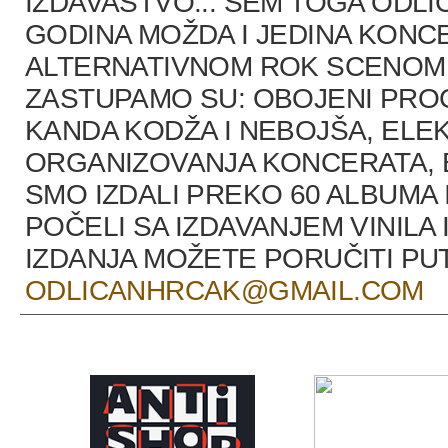
IZDAVAŠTVO... SEM TOGA ODLI
GODINA MOŽDA I JEDINA KONCE
ALTERNATIVNOM ROK SCENOM U
ZASTUPAMO SU: OBOJENI PRO
KANDA KODŽA I NEBOJŠA, ELEK
ORGANIZOVANJA KONCERATA, B
SMO IZDALI PREKO 60 ALBUMA 
POČELI SA IZDAVANJEM VINILA 
IZDANJA MOŽETE PORUČITI P
ODLICANHRCAK@GMAIL.COM