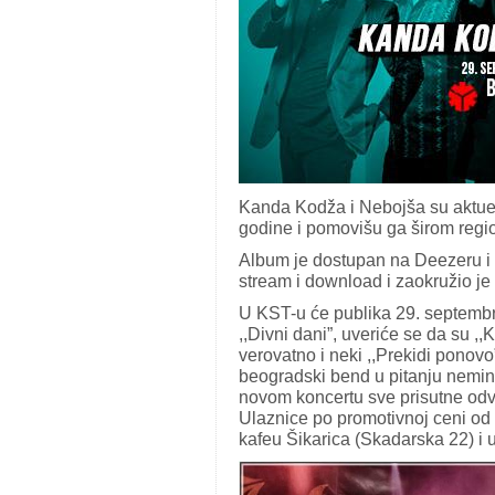
Kanda Kodža i Nebojša su aktueln
godine i pomovišu ga širom reg
Album je dostupan na Deezeru i 
stream i download i zaokružio je
U KST-u će publika 29. septembra 
,,Divni dani”, uveriće se da su ,,
verovatno i neki ,,Prekidi ponovo”
beogradski bend u pitanju nemi
novom koncertu sve prisutne odv
Ulaznice po promotivnoj ceni o
kafeu Šikarica (Skadarska 22) i