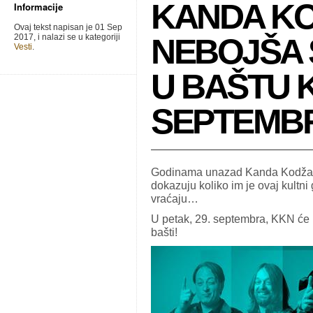
KANDA KO
Informacije
Ovaj tekst napisan je 01 Sep
2017, i nalazi se u kategoriji
NEBOJŠA 
Vesti
.
U BAŠTU K
SEPTEMB
Godinama unazad Kanda Kodža i
dokazuju koliko im je ovaj kultni
vraćaju…
U petak, 29. septembra, KKN će 
bašti!