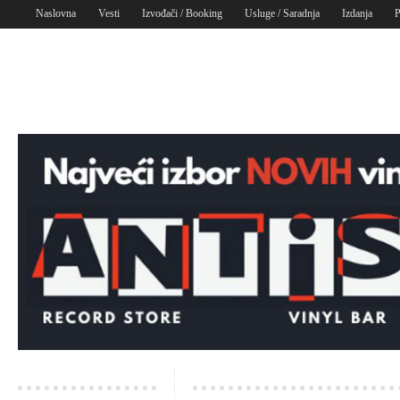
Naslovna
Vesti
Izvođači / Booking
Usluge / Saradnja
Izdanja
P