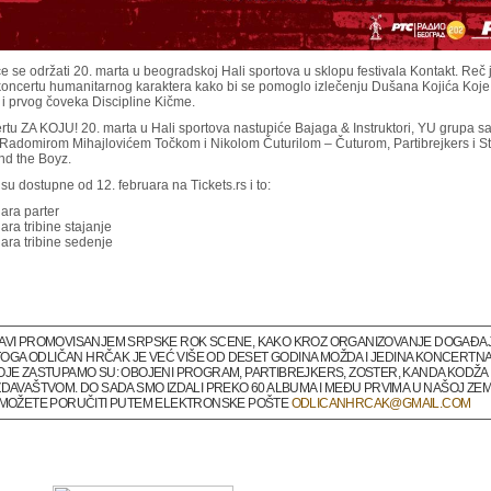
e se održati 20. marta u beogradskoj Hali sportova u sklopu festivala Kontakt. Reč 
oncertu humanitarnog karaktera kako bi se pomoglo izlečenju Dušana Kojića Koje
 i prvog čoveka Discipline Kičme.
tu ZA KOJU! 20. marta u Hali sportova nastupiće Bajaga & Instruktori, YU grupa s
 Radomirom Mihajlovićem Točkom i Nikolom Čuturilom – Čuturom, Partibrejkers i St
nd the Boyz.
su dostupne od 12. februara na Tickets.rs i to:
ara parter
ara tribine stajanje
ara tribine sedenje
BAVI PROMOVISANJEM SRPSKE ROK SCENE, KAKO KROZ ORGANIZOVANJE DOGAĐAJA 
M TOGA ODLIČAN HRČAK JE VEĆ VIŠE OD DESET GODINA MOŽDA I JEDINA KONCERTNA
OJE ZASTUPAMO SU: OBOJENI PROGRAM, PARTIBREJKERS, ZOSTER, KANDA KODŽA I
DAVAŠTVOM. DO SADA SMO IZDALI PREKO 60 ALBUMA I MEĐU PRVIMA U NAŠOJ ZEMLJ
A MOŽETE PORUČITI PUTEM ELEKTRONSKE POŠTE
ODLICANHRCAK@GMAIL.COM