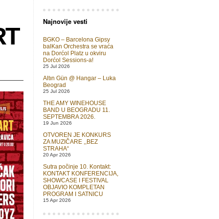
Najnovije vesti
RT
BGKO – Barcelona Gipsy
balKan Orchestra se vraća
na Dorćol Platz u okviru
Dorćol Sessions-a!
25 Jul 2026
Altın Gün @ Hangar – Luka
Beograd
25 Jul 2026
THE AMY WINEHOUSE
BAND U BEOGRADU 11.
SEPTEMBRA 2026.
19 Jun 2026
OTVOREN JE KONKURS
ZA MUZIČARE ,,BEZ
STRAHA“
20 Apr 2026
Sutra počinje 10. Kontakt:
KONTAKT KONFERENCIJA,
SHOWCASE I FESTIVAL
OBJAVIO KOMPLETAN
PROGRAM I SATNICU
15 Apr 2026