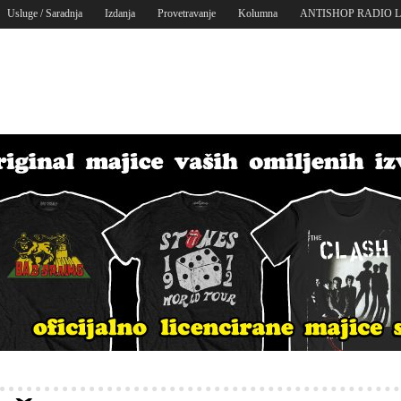
Usluge / Saradnja
Izdanja
Provetravanje
Kolumna
ANTISHOP RADIO 