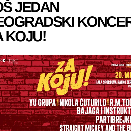
OŠ JEDAN
EOGRADSKI KONCE
A KOJU!