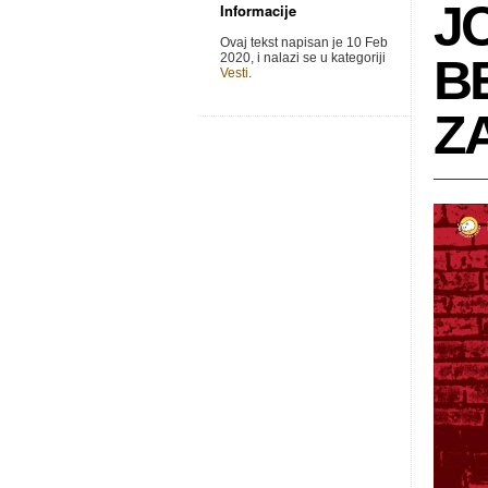
J
Informacije
Ovaj tekst napisan je 10 Feb
2020, i nalazi se u kategoriji
B
Vesti
.
Z