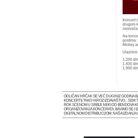
Koncert ć
drugom k
osnivača
Na koncer
gostima:
Mickey a
Ulaznice 
1.200 din
1.400 din
1.900 din
ODLIČAN HRČAK SE VEĆ DUGI NIZ GODINA 
KONCERTI) TAKO I KROZ IZDAVAŠTVO... SE
ROK SCENOM U SRBIJI. NEKI OD BENDOVA K
ORGANIZOVANJA KONCERATA, BAVIMO SE I IZ
DIGITALNOM DISTRIBUCIJOM. NAŠA IZDANJ