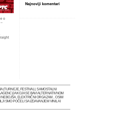
Najnoviji komentari
je o
 –
a
raight
(TURNEJE, FESTIVALI, SAMOSTALNI
 AGENCIJA KOJA SE BAVI ALTERNATIVNOM
 NEBOJŠA, ELEKTRIČNI ORGAZAM... OSIM
I SMO POČELI SA IZDAVANJEM VINILA I