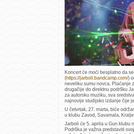
Koncert će moći besplatno da se
(
https://jarboli.bandcamp.com/
) 
neveliku sumu novca. Plaćanje z
drugačije do direktnu podršku Ja
za autorsku muziku, sva sredstva
najnovije studijsko izdanje čije 
U četvrtak, 27. marta, biće održ
u klubu Zavod, Savamala, Kralje
Jarboli će 5. aprila u Gun klub
Podrška je važna predstaviti svoj