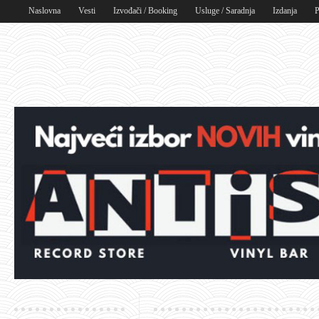
Naslovna
Vesti
Izvođači / Booking
Usluge / Saradnja
Izdanja
P