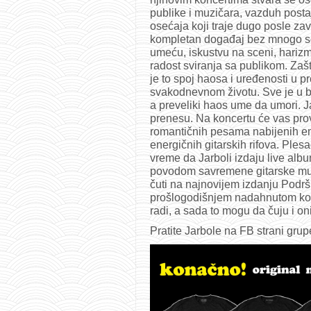
publike i muzičara, vazduh posta
osećaja koji traje dugo posle za
kompletan događaj bez mnogo s
umeću, iskustvu na sceni, harizm
radost sviranja sa publikom. Zašt
je to spoj haosa i uređenosti u 
svakodnevnom životu. Sve je u b
a preveliki haos ume da umori. Ja
prenesu. Na koncertu će vas provo
romantičnih pesama nabijenih em
energičnih gitarskih rifova. Plesać
vreme da Jarboli izdaju live albu
povodom savremene gitarske muz
čuti na najnovijem izdanju Podr
prošlogodišnjem nadahnutom kon
radi, a sada to mogu da čuju i oni 
Pratite Jarbole na FB strani gru