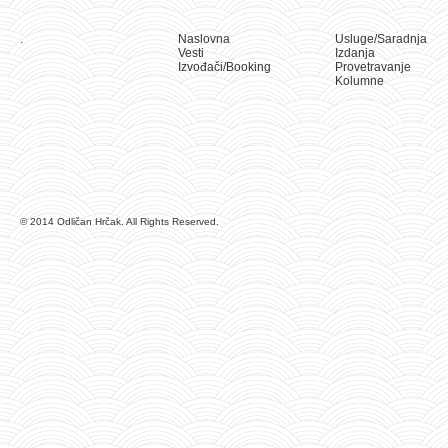
.
Naslovna
Usluge/Saradnja
Vesti
Izdanja
Izvođači/Booking
Provetravanje
Kolumne
© 2014 Odličan Hrčak. All Rights Reserved.