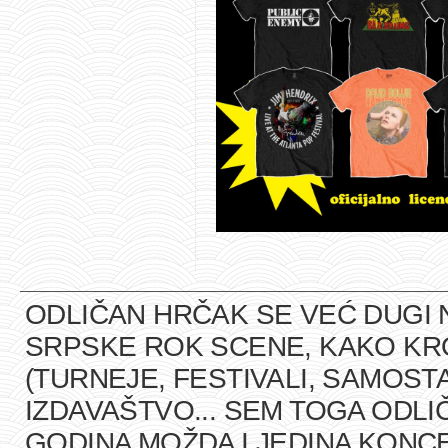
ODLIČAN HRČAK SE VEĆ DUGI 
SRPSKE ROK SCENE, KAKO K
(TURNEJE, FESTIVALI, SAMOST
IZDAVAŠTVO... SEM TOGA ODLI
GODINA MOŽDA I JEDINA KONCE