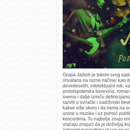
Grupa Jarboli je tokom svog sad
shvatana na razne načine: kao 
devedesetih, intelektualni rok, v
protohipsterska tvorevina, roman
svemu i dalje izmiču definicijam
razvili u svirački i sadržinski b
kakve više skoro i da nema na ov
urone u muziku i uz pomoć publik
koncertima. To najbolje znaju on
vraćaju znajući da je doživljaj ko
njihovim koncertima stvara se o