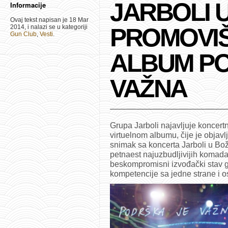
JARBOLI 
Informacije
Ovaj tekst napisan je 18 Mar
2014, i nalazi se u kategoriji
PROMOVIŠ
Gun Club
,
Vesti
.
ALBUM PO
VAŽNA
Grupa Jarboli najavljuje koncer
virtuelnom albumu, čije je objavl
snimak sa koncerta Jarboli u Boži
petnaest najuzbudljivijih komada 
beskompromisni izvođački stav g
kompetencije sa jedne strane i 