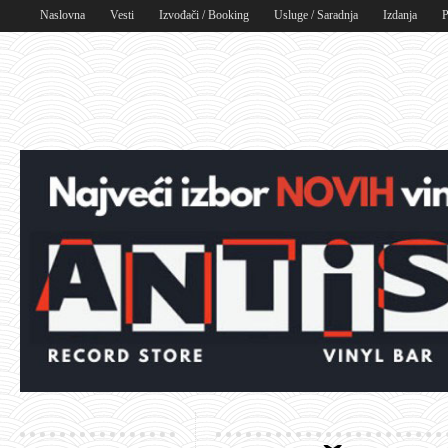
Naslovna
Vesti
Izvođači / Booking
Usluge / Saradnja
Izdanja
P