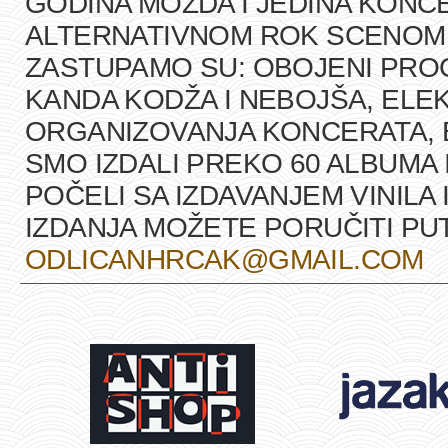
GODINA MOŽDA I JEDINA KONCE
ALTERNATIVNOM ROK SCENOM U
ZASTUPAMO SU: OBOJENI PRO
KANDA KODŽA I NEBOJŠA, ELEK
ORGANIZOVANJA KONCERATA, B
SMO IZDALI PREKO 60 ALBUMA 
POČELI SA IZDAVANJEM VINILA 
IZDANJA MOŽETE PORUČITI P
ODLICANHRCAK@GMAIL.COM