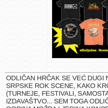
ODLIČAN HRČAK SE VEĆ DUGI 
SRPSKE ROK SCENE, KAKO K
(TURNEJE, FESTIVALI, SAMOST
IZDAVAŠTVO... SEM TOGA ODLI