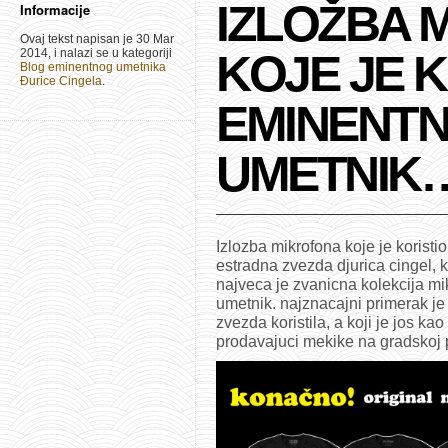
IZLOŽBA 
Informacije
Ovaj tekst napisan je 30 Mar
2014, i nalazi se u kategoriji
KOJE JE K
Blog eminentnog umetnika
Đurice Cingela
.
EMINENTN
UMETNIK
Izlozba mikrofona koje je koristi
estradna zvezda djurica cingel, 
najveca je zvanicna kolekcija mik
umetnik. najznacajni primerak je 
zvezda koristila, a koji je jos ka
prodavajuci mekike na gradskoj p