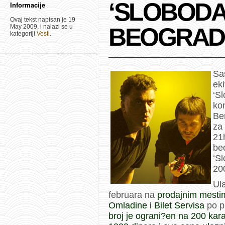
‘SLOBODA I
Informacije
Ovaj tekst napisan je 19
May 2009, i nalazi se u
BEOGRAD
kategoriji
Vesti
.
Sa
ek
‘Sl
ko
Be
za
21
be
‘Sl
20
Ula
februara na
prodajnim mesti
Omladine i Bilet Servisa
po p
broj je ograni?en na 200 kar