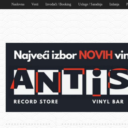
Naslovna
Vesti
Izvođači / Booking
Usluge / Saradnja
Izdanja
P