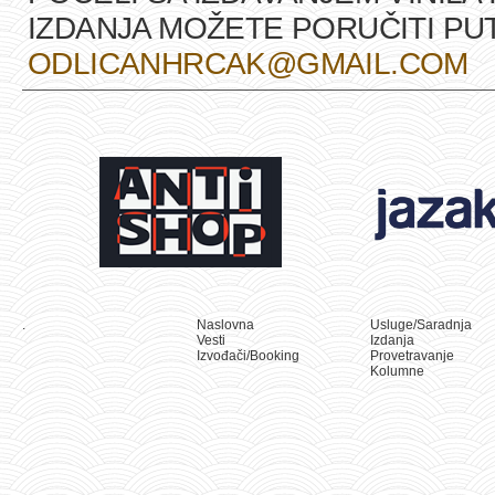
IZDANJA MOŽETE PORUČITI P
ODLICANHRCAK@GMAIL.COM
.
Naslovna
Usluge/Saradnja
Vesti
Izdanja
Izvođači/Booking
Provetravanje
Kolumne