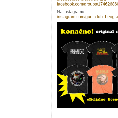
facebook.com/groups/17462686
Na Instagramu:
instagram.com/gun_club_beogr