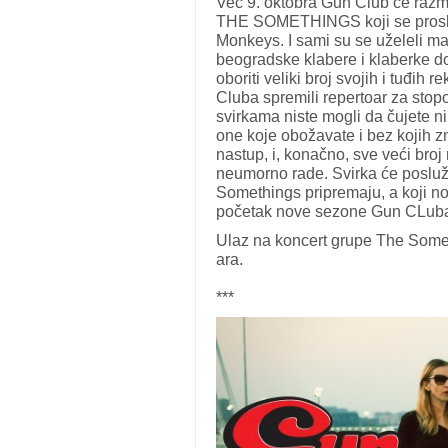
Već 9. oktobra Gun Club će razmr
THE SOMETHINGS koji se proslav
Monkeys. I sami su se uželeli ma
beogradske klabere i klaberke d
oboriti veliki broj svojih i tuđih
Cluba spremili repertoar za stop
svirkama niste mogli da čujete n
one koje obožavate i bez kojih z
nastup, i, konačno, sve veći bro
neumorno rade. Svirka će posluži
Somethings pripremaju, a koji no
početak nove sezone Gun CLuba,
​​Ulaz​ na koncert grupe The Some
ara.​​​​
​***