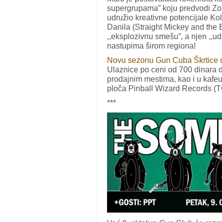
supergrupama” koju predvodi Zora
udružio kreativne potencijale Kole
Danila (Straight Mickey and the
,,eksplozivnu smešu”, a njen ,,ud
nastupima širom regiona!
Novu sezonu Gun Cuba Škrtice će 
Ulaznice po ceni od 700 dinara 
prodajnim mestima, kao i u kafeu
ploča Pinball Wizard Records (T
***