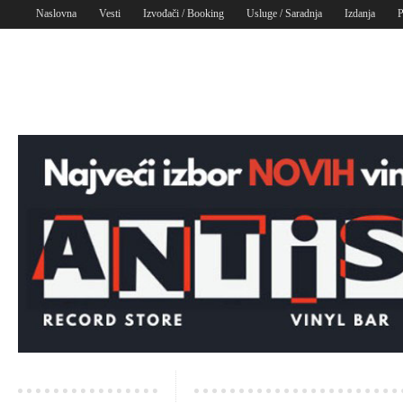
Naslovna
Vesti
Izvođači / Booking
Usluge / Saradnja
Izdanja
P