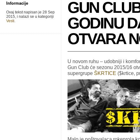
GUN CLU
Informacije
Ovaj tekst napisan je 28 Sep
2015, i nalazi se u kategoriji
GODINU D
Vesti
.
OTVARA N
U novom ruhu – udobniji i komfor
Gun Club će sezonu 2015/16 otv
supergrupe
ŠKRTICE
($krtice, p
Malo je poštovalaca rokenrola ko