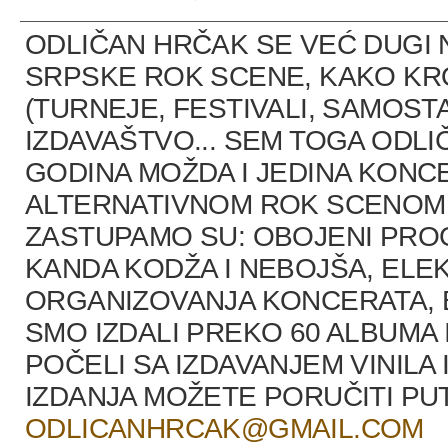
ODLIČAN HRČAK SE VEĆ DUGI 
SRPSKE ROK SCENE, KAKO K
(TURNEJE, FESTIVALI, SAMOST
IZDAVAŠTVO... SEM TOGA ODLI
GODINA MOŽDA I JEDINA KONCE
ALTERNATIVNOM ROK SCENOM U
ZASTUPAMO SU: OBOJENI PRO
KANDA KODŽA I NEBOJŠA, ELEK
ORGANIZOVANJA KONCERATA, B
SMO IZDALI PREKO 60 ALBUMA 
POČELI SA IZDAVANJEM VINILA 
IZDANJA MOŽETE PORUČITI P
ODLICANHRCAK@GMAIL.COM