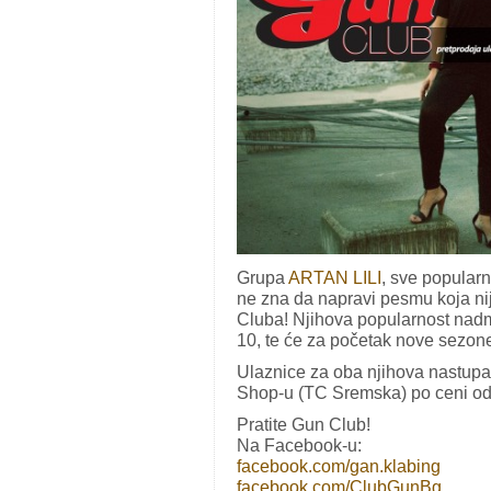
Grupa
ARTAN LILI
, sve popularn
ne zna da napravi pesmu koja ni
Cluba! Njihova popularnost nadm
10, te će za početak nove sezon
Ulaznice za oba njihova nastupa 
Shop-u (TC Sremska) po ceni od
Pratite Gun Club!
Na Facebook-u:
facebook.com/gan.klabing
facebook.com/ClubGunBg