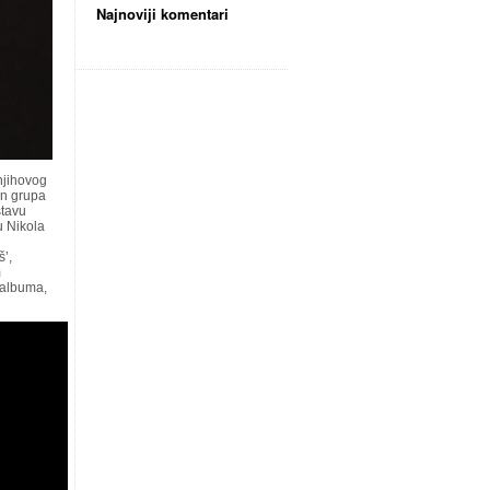
Najnoviji komentari
 njihovog
an grupa
stavu
u Nikola
š’,
m
g albuma,