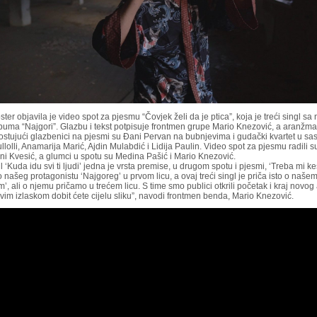
ter objavila je video spot za pjesmu “Čovjek želi da je ptica”, koja je treći singl sa
buma “Najgori”. Glazbu i tekst potpisuje frontmen grupe Mario Knezović, a aranžm
ostujući glazbenici na pjesmi su Đani Pervan na bubnjevima i gudački kvartet u sa
llolli, Anamarija Marić, Ajdin Mulabdić i Lidija Paulin. Video spot za pjesmu radili s
oni Kvesić, a glumci u spotu su Medina Pašić i Mario Knezović.
gl ‘Kuda idu svi ti ljudi’ jedna je vrsta premise, u drugom spotu i pjesmi, ‘Treba mi ke
 našeg protagonistu ‘Najgoreg’ u prvom licu, a ovaj treći singl je priča isto o naše
’, ali o njemu pričamo u trećem licu. S time smo publici otkrili početak i kraj novo
vim izlaskom dobit ćete cijelu sliku”, navodi frontmen benda, Mario Knezović.