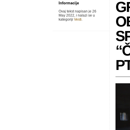
G
Informacije
Ovaj tekst napisan je 26
May 2022, i nalazi se u
O
kategoriji
Vesti
.
S
“Č
P