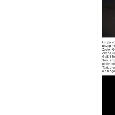
Grupa Zos
novog al
Zoster. G
Arvida Ku
Galić i T
“Prvi sin
otkrivamo
‘Najgorem
a s njego