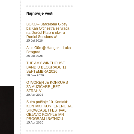
Najnovije vesti
BGKO – Barcelona Gipsy
balKan Orchestra se vraća
na Dorćol Platz u okviru
Dorćol Sessions-a!
25 Jul 2026
Altın Gün @ Hangar – Luka
Beograd
25 Jul 2026
THE AMY WINEHOUSE
BAND U BEOGRADU 11.
SEPTEMBRA 2026.
19 Jun 2026
OTVOREN JE KONKURS
ZA MUZIČARE ,,BEZ
STRAHA“
20 Apr 2026
Sutra počinje 10. Kontakt:
KONTAKT KONFERENCIJA,
SHOWCASE I FESTIVAL
OBJAVIO KOMPLETAN
PROGRAM I SATNICU
15 Apr 2026