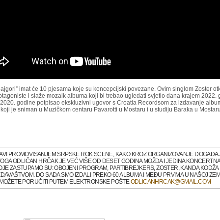
jgori” imat će 10 pjesama koje su koncepcijski povezane. Ovim singlom Zoster otk
tagoniste i slaže mozaik albuma koji bi trebao ugledati svjetlo dana krajem 2022. 
e 2020. godine potpisao ekskluzivni ugovor s Croatia Recordsom za izdavanje alb
 koji je sniman u Muzičkom centaru Pavarotti u Mostaru i u studiju Baraka u Mostaru
BAVI PROMOVISANJEM SRPSKE ROK SCENE, KAKO KROZ ORGANIZOVANJE DOGAĐAJA 
M TOGA ODLIČAN HRČAK JE VEĆ VIŠE OD DESET GODINA MOŽDA I JEDINA KONCERTNA
OJE ZASTUPAMO SU: OBOJENI PROGRAM, PARTIBREJKERS, ZOSTER, KANDA KODŽA I
DAVAŠTVOM. DO SADA SMO IZDALI PREKO 60 ALBUMA I MEĐU PRVIMA U NAŠOJ ZEMLJ
A MOŽETE PORUČITI PUTEM ELEKTRONSKE POŠTE
ODLICANHRCAK@GMAIL.COM