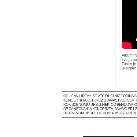
Album “Na
svoga pro
Zoster j
„Najgori“
ODLIČAN HRČAK SE VEĆ DUGI NIZ GODINA 
KONCERTI) TAKO I KROZ IZDAVAŠTVO... SE
ROK SCENOM U SRBIJI. NEKI OD BENDOVA K
ORGANIZOVANJA KONCERATA, BAVIMO SE I IZ
DIGITALNOM DISTRIBUCIJOM. NAŠA IZDANJ