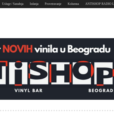
Usluge / Saradnja
Izdanja
Provetravanje
Kolumna
ANTISHOP RADIO 