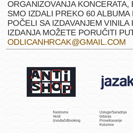
ORGANIZOVANJA KONCERATA, B
SMO IZDALI PREKO 60 ALBUMA 
POČELI SA IZDAVANJEM VINILA 
IZDANJA MOŽETE PORUČITI P
ODLICANHRCAK@GMAIL.COM
.
Naslovna
Usluge/Saradnja
Vesti
Izdanja
Izvođači/Booking
Provetravanje
Kolumne