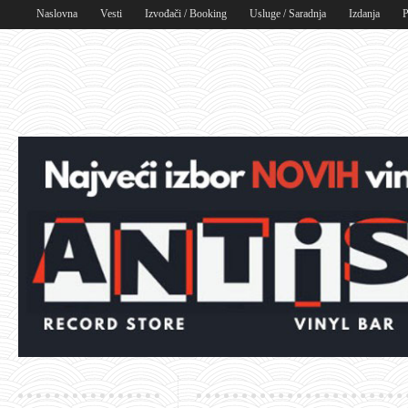
Naslovna
Vesti
Izvođači / Booking
Usluge / Saradnja
Izdanja
P