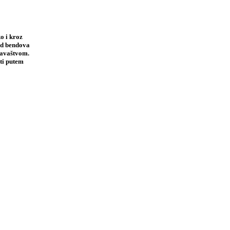
o i kroz
 od bendova
davaštvom.
ti putem