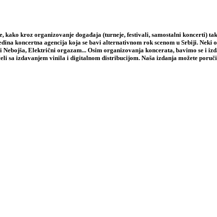
 kako kroz organizovanje događaja (turneje, festivali, samostalni koncerti) tak
jedina koncertna agencija koja se bavi alternativnom rok scenom u Srbiji. Neki
i Nebojša, Električni orgazam... Osim organizovanja koncerata, bavimo se i iz
li sa izdavanjem vinila i digitalnom distribucijom. Naša izdanja možete poruči