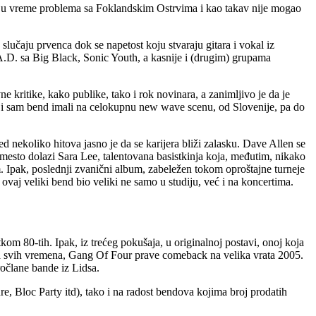
je u vreme problema sa Foklandskim Ostrvima i kao takav nije mogao
lučaju prvenca dok se napetost koju stvaraju gitara i vokal iz
S.A.D. sa Big Black, Sonic Youth, a kasnije i (drugim) grupama
kritike, kako publike, tako i rok novinara, a zanimljivo je da je
ike i sam bend imali na celokupnu new wave scenu, od Slovenije, pa do
nekoliko hitova jasno je da se karijera bliži zalasku. Dave Allen se
mesto dolazi Sara Lee, talentovana basistkinja koja, međutim, nikako
 Ipak, poslednji zvanični album, zabeležen tokom oproštajne turneje
vaj veliki bend bio veliki ne samo u studiju, već i na koncertima.
om 80-tih. Ipak, iz trećeg pokušaja, u originalnoj postavi, onoj koja
pama svih vremena, Gang Of Four prave comeback na velika vrata 2005.
očlane bande iz Lidsa.
, Bloc Party itd), tako i na radost bendova kojima broj prodatih