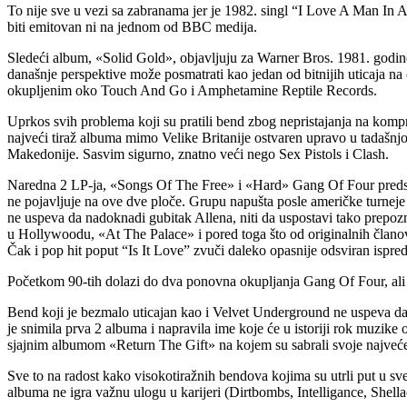
To nije sve u vezi sa zabranama jer je 1982. singl “I Love A Man In
biti emitovan ni na jednom od BBC medija.
Sledeći album, «Solid Gold», objavljuju za Warner Bros. 1981. godine.
današnje perspektive može posmatrati kao jedan od bitnijih uticaja na 
okupljenim oko Touch And Go i Amphetamine Reptile Records.
Uprkos svih problema koji su pratili bend zbog nepristajanja na kompr
najveći tiraž albuma mimo Velike Britanije ostvaren upravo u tadašnjo
Makedonije. Sasvim sigurno, znatno veći nego Sex Pistols i Clash.
Naredna 2 LP-ja, «Songs Of The Free» i «Hard» Gang Of Four predstavl
ne pojavljuje na ove dve ploče. Grupu napušta posle američke turneje
ne uspeva da nadoknadi gubitak Allena, niti da uspostavi tako prepo
u Hollywoodu, «At The Palace» i pored toga što od originalnih članov
Čak i pop hit poput “Is It Love” zvuči daleko opasnije odsviran ispr
Početkom 90-tih dolazi do dva ponovna okupljanja Gang Of Four, ali
Bend koji je bezmalo uticajan kao i Velvet Underground ne uspeva da i
je snimila prva 2 albuma i napravila ime koje će u istoriji rok muzik
sjajnim albumom «Return The Gift» na kojem su sabrali svoje najveće 
Sve to na radost kako visokotiražnih bendova kojima su utrli put u s
albuma ne igra važnu ulogu u karijeri (Dirtbombs, Intelligance, She