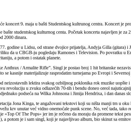
 koncert 9. maja u bašti Studentskog kultrunog centra. Koncert je promo
bašte studentskog kulturnog centa. Početak koncerta najavljen je za 21h 
d 2000 dinara.
odine u Lidsu, od strane dvojice prijatelja, Andyja Gilla (gitara) i J
iliku da u CBGB-ju pogledaju Ramones i Television. Po povratku u Eng
aniju, a potom i ostatak planete.
nthrax / Armalite Rifle”. Singl je postao broj 1 hit britanske nezavi
što se kasnije materijalizuje rasprodatim turnejama po Evropi i Severnoj
od neizostavnih lektira svakog ozbiljnog poklonika rok muzike uopšte i
vu revoluciju u zvuku odlazećih 70-tih i bendu doneo oreol najuticajnij
ednako podseća na Wilka Johnsona i Jimija Hendrixa, i dan danas slovi z
retacija Jona Kinga, te angažovani tekstovi koji su ništa manji trn u ok
 svežu krv unutar već vidno onemoćale punk scene. No, već tada, tako re
anje «Top Of The Pops» jer im je rečeno da moraju da promene tekst p
 a potom je i sam singl, koji je najavljivao album, bio skinut sa emit