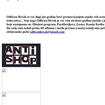
Odličan Hrčak se već dugi niz godina bavi promovisanjem srpske rok scene,
izdavaštvo... Sem toga Odličan Hrčak je već više od deset godina možda i 
koje zastupamo su: Obojeni program, Partibrejkers, Zoster, Kanda Kodža 
Do sada smo izdali preko 60 albuma i među prvima u našoj zemlji smo poče
elektronske pošte
odlicanhrcak@gmail.com