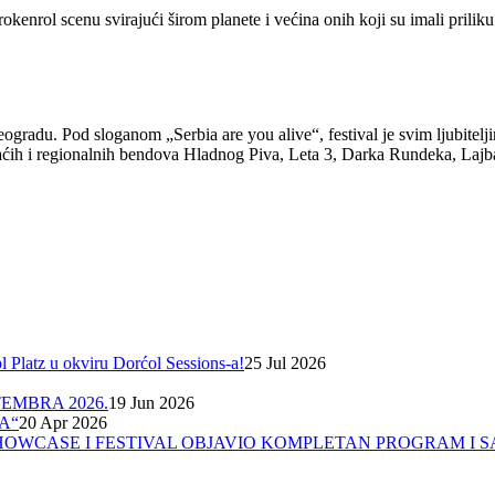
rol scenu svirajući širom planete i većina onih koji su imali priliku d
Beogradu. Pod sloganom „Serbia are you alive“, festival je svim ljubit
h i regionalnih bendova Hladnog Piva, Leta 3, Darka Rundeka, Lajbah
Platz u okviru Dorćol Sessions-a!
25 Jul 2026
EMBRA 2026.
19 Jun 2026
A“
20 Apr 2026
A, SHOWCASE I FESTIVAL OBJAVIO KOMPLETAN PROGRAM I 