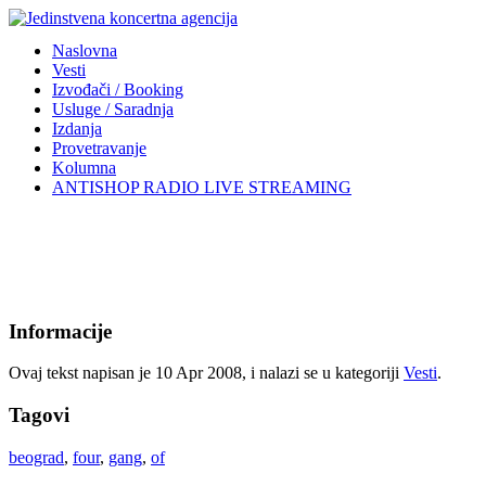
Naslovna
Vesti
Izvođači / Booking
Usluge / Saradnja
Izdanja
Provetravanje
Kolumna
ANTISHOP RADIO LIVE STREAMING
Informacije
Ovaj tekst napisan je 10 Apr 2008, i nalazi se u kategoriji
Vesti
.
Tagovi
beograd
,
four
,
gang
,
of