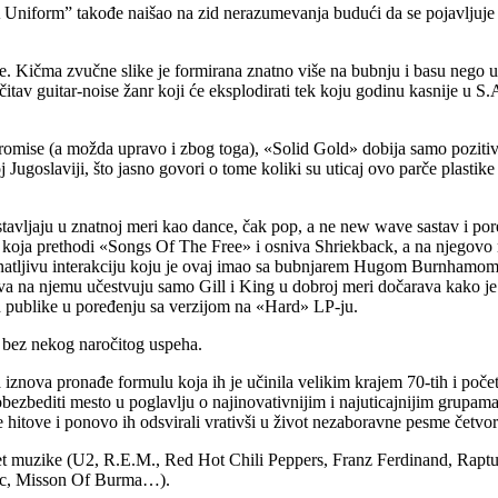
 A Uniform” takođe naišao na zid nerazumevanja budući da se pojavlju
 Kičma zvučne slike je formirana znatno više na bubnju i basu nego u s
čitav guitar-noise žanr koji će eksplodirati tek koju godinu kasnije u 
omise (a možda upravo i zbog toga), «Solid Gold» dobija samo pozitivne 
j Jugoslaviji, što jasno govori o tome koliki su uticaj ovo parče plast
jaju u znatnoj meri kao dance, čak pop, a ne new wave sastav i pored 
 koja prethodi «Songs Of The Free» i osniva Shriekback, a na njegovo 
znatljivu interakciju koju je ovaj imao sa bubnjarem Hugom Burnhamom.
a na njemu učestvuju samo Gill i King u dobroj meri dočarava kako je o
ed publike u poređenju sa verzijom na «Hard» LP-ju.
 bez nekog naročitog uspeha.
znova pronađe formulu koja ih je učinila velikim krajem 70-tih i početk
e obezbediti mesto u poglavlju o najinovativnijim i najuticajnijim gru
hitove i ponovo ih odsvirali vrativši u život nezaboravne pesme četvor
vet muzike (U2, R.E.M., Red Hot Chili Peppers, Franz Ferdinand, Rapture
llac, Misson Of Burma…).