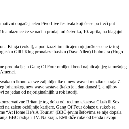
tivni događaj Jelen Pivo Live festivala koji će se po treći put
a ulaznice će se naći u prodaji od četvrtka, 10. aprila, na blagajni
ona Kinga (vokal), a pod izrazitim uticajem njujorške scene iz tog
lesku Gill i King pronalaze basistu (Dave Allen) i bubnjara (Hugo
sne produkcije, a Gang Of Four omiljeni bend najuticajnijeg tamošnjeg
 Americi.
 svakako ikonu za sve zaljubljenike u new wave i muziku s kraja 7.
eg britanskog new wave sastava (kako je i dan danas!!), a njihov
a jedan od najoriginalnijih u rok istoriji.
u konzervativne Britanije tog doba od, recimo tekstova Clash ili Sex
ći na zaletu ozbiljnije karijere, Gang Of Four dolaze u sukob sa
esme “At Home He’s A Tourist” (BBC-jevim šefovima se nije dopala
ovanja BBC radija i TV. Na kraju, EMI diže ruke od benda i svoju