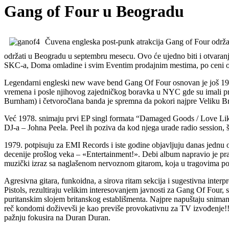
Gang of Four u Beogradu
Čuvena engleska post-punk atrakcija Gang of Four održaće
održati u Beogradu u septembru mesecu. Ovo će ujedno biti i otvaranje 
SKC-a, Doma omladine i svim Eventim prodajnim mestima, po ceni o
Legendarni engleski new wave bend Gang Of Four osnovan je još 1977. g
vremena i posle njihovog zajedničkog boravka u NYC gde su imali pr
Burnham) i četvoročlana banda je spremna da pokori najpre Veliku Brit
Već 1978. snimaju prvi EP singl formata “Damaged Goods / Love Like A
DJ-a – Johna Peela. Peel ih poziva da kod njega urade radio session, 
1979. potpisuju za EMI Records i iste godine objavljuju danas jednu 
decenije prošlog veka – «Entertainment!». Debi album napravio je pra
muzički izraz sa naglašenom nervoznom gitarom, koja u tragovima podj
Agresivna gitara, funkoidna, a sirova ritam sekcija i sugestivna interp
Pistols, rezultiraju velikim interesovanjem javnosti za Gang Of Four,
puritanskim slojem britanskog establišmenta. Najpre napuštaju snim
reč kondomi doživevši je kao previše provokativnu za TV izvođenje!!),
pažnju fokusira na Duran Duran.