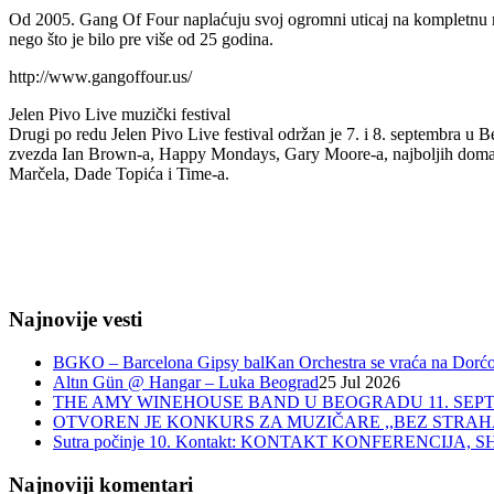
Od 2005. Gang Of Four naplaćuju svoj ogromni uticaj na kompletnu roken
nego što je bilo pre više od 25 godina.
http://www.gangoffour.us/
Jelen Pivo Live muzički festival
Drugi po redu Jelen Pivo Live festival održan je 7. i 8. septembra u 
zvezda Ian Brown-a, Happy Mondays, Gary Moore-a, najboljih domaći
Marčela, Dade Topića i Time-a.
Najnovije vesti
BGKO – Barcelona Gipsy balKan Orchestra se vraća na Dorćol 
Altın Gün @ Hangar – Luka Beograd
25 Jul 2026
THE AMY WINEHOUSE BAND U BEOGRADU 11. SEPT
OTVOREN JE KONKURS ZA MUZIČARE ,,BEZ STRAH
Sutra počinje 10. Kontakt: KONTAKT KONFERENCIJ
Najnoviji komentari