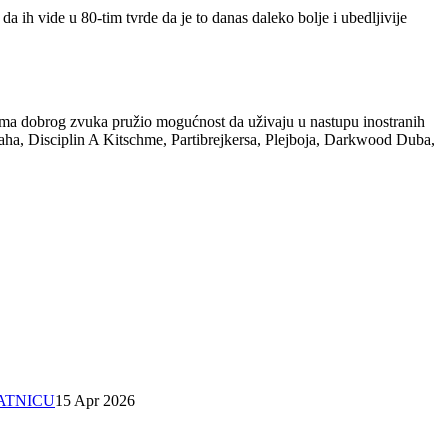
a ih vide u 80-tim tvrde da je to danas daleko bolje i ubedljivije
eljima dobrog zvuka pružio mogućnost da uživaju u nastupu inostranih
a, Disciplin A Kitschme, Partibrejkersa, Plejboja, Darkwood Duba,
SATNICU
15 Apr 2026