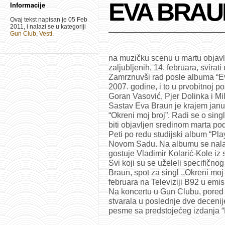
EVA BRA
Informacije
Ovaj tekst napisan je 05 Feb
2011, i nalazi se u kategoriji
Gun Club
,
Vesti
.
na muzičku scenu u martu objav
zaljubljenih, 14. februara, svirat
Zamrznuvši rad posle albuma “Ev
2007. godine, i to u prvobitnoj pos
Goran Vasović, Pjer Dolinka i Mi
Sastav Eva Braun je krajem jan
“Okreni moj broj”. Radi se o singl
biti objavljen sredinom marta po
Peti po redu studijski album “Pla
Novom Sadu. Na albumu se nalaz
gostuje Vladimir Kolarić-Kole iz s
Svi koji su se uželeli specifičn
Braun, spot za singl ,,Okreni moj
februara na Televiziji B92 u emi
Na koncertu u Gun Clubu, pored 
stvarala u poslednje dve decenije
pesme sa predstojećeg izdanja “