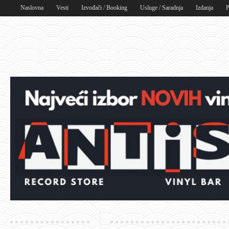
Naslovna
Vesti
Izvođači / Booking
Usluge / Saradnja
Izdanja
P