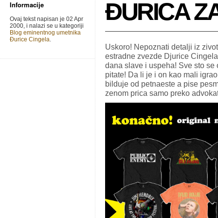
ĐURICA Z
Informacije
Ovaj tekst napisan je 02 Apr
2000, i nalazi se u kategoriji
Blog eminentnog umetnika
Đurice Cingela
.
Uskoro! Nepoznati detalji iz ziv
estradne zvezde Djurice Cingela
dana slave i uspeha! Sve sto se 
pitate! Da li je i on kao mali ig
bilduje od petnaeste a pise pesm
zenom prica samo preko advokat