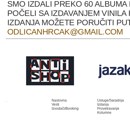
SMO IZDALI PREKO 60 ALBUMA 
POČELI SA IZDAVANJEM VINILA 
IZDANJA MOŽETE PORUČITI P
ODLICANHRCAK@GMAIL.COM
.
Naslovna
Usluge/Saradnja
Vesti
Izdanja
Izvođači/Booking
Provetravanje
Kolumne