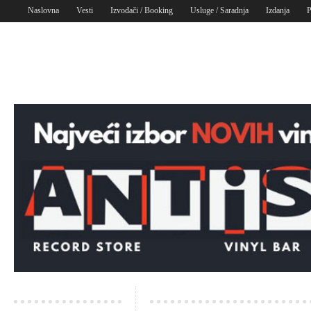
Naslovna
Vesti
Izvođači / Booking
Usluge / Saradnja
Izdanja
P