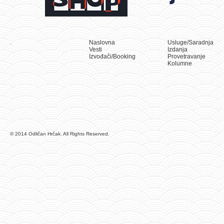
.
Naslovna
Usluge/Saradnja
Vesti
Izdanja
Izvođači/Booking
Provetravanje
Kolumne
© 2014 Odličan Hrčak. All Rights Reserved.