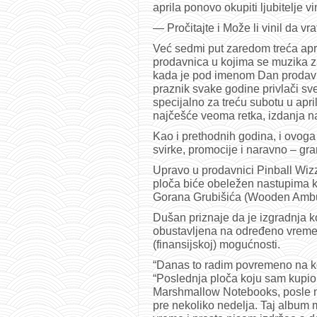
aprila ponovo okupiti ljubitelje vi
— Pročitajte i Može li vinil da vr
Već sedmi put zaredom treća apri
prodavnica u kojima se muzika za
kada je pod imenom Dan prodavni
praznik svake godine privlači sve 
specijalno za treću subotu u apri
najčešće veoma retka, izdanja na
Kao i prethodnih godina, i ovoga
svirke, promocije i naravno – gr
Upravo u prodavnici Pinball Wi
ploča biće obeležen nastupima k
Gorana Grubišića (Wooden Ambu
Dušan priznaje da je izgradnja k
obustavljena na određeno vreme, 
(finansijskoj) mogućnosti.
“Danas to radim povremeno na ko
“Poslednja ploča koju sam kupio 
Marshmallow Notebooks, posle n
pre nekoliko nedelja. Taj album m