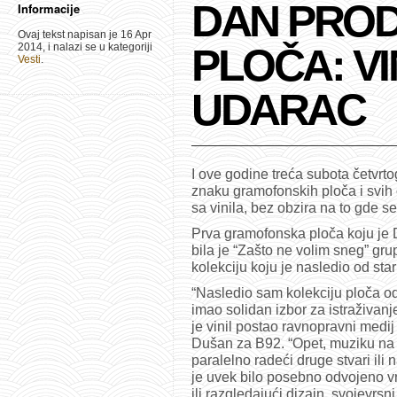
DAN PROD
Informacije
Ovaj tekst napisan je 16 Apr
2014, i nalazi se u kategoriji
PLOČA: V
Vesti
.
UDARAC
I ove godine treća subota četvrto
znaku gramofonskih ploča i svih o
sa vinila, bez obzira na to gde s
Prva gramofonska ploča koju je 
bila je “Zašto ne volim sneg” gr
kolekciju koju je nasledio od star
“Nasledio sam kolekciju ploča od
imao solidan izbor za istraživan
je vinil postao ravnopravni medij
Dušan za B92. “Opet, muziku na 
paralelno radeći druge stvari ili
je uvek bilo posebno odvojeno v
ili razgledajući dizajn, svojevrsni 