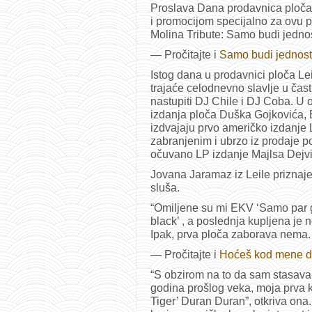
Proslava Dana prodavnica ploča 
i promocijom specijalno za ovu p
Molina Tribute: Samo budi jednos
— Pročitajte i
Samo budi jednost
Istog dana u prodavnici ploča Le
trajaće celodnevno slavlje u čas
nastupiti DJ Chile i DJ Coba. U o
izdanja ploča Duška Gojkovića, E
izdvajaju prvo američko izdanje 
zabranjenim i ubrzo iz prodaje p
očuvano LP izdanje Majlsa Dejvi
Jovana Jaramaz iz Leile priznaje
sluša.
“Omiljene su mi EKV ‘Samo par 
black’ , a poslednja kupljena je 
Ipak, prva ploča zaborava nema.
— Pročitajte i
Hoćeš kod mene d
“S obzirom na to da sam stasaval
godina prošlog veka, moja prva 
Tiger’ Duran Duran”, otkriva ona