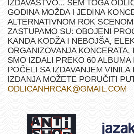
IZDAVAŠTVO... SEM TOGA ODLI
GODINA MOŽDA I JEDINA KONCE
ALTERNATIVNOM ROK SCENOM U
ZASTUPAMO SU: OBOJENI PRO
KANDA KODŽA I NEBOJŠA, ELEK
ORGANIZOVANJA KONCERATA, B
SMO IZDALI PREKO 60 ALBUMA 
POČELI SA IZDAVANJEM VINILA 
IZDANJA MOŽETE PORUČITI P
ODLICANHRCAK@GMAIL.COM