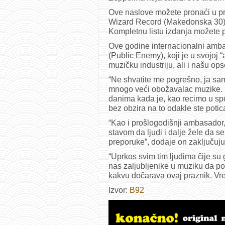
Ove naslove možete pronaći u pr
Wizard Record (Makedonska 30) 
Kompletnu listu izdanja možete 
Ove godine internacionalni amb
(Public Enemy), koji je u svojoj
muzičku industriju, ali i našu o
“Ne shvatite me pogrešno, ja sam
mnogo veći obožavalac muzike. Bi
danima kada je, kao recimo u spor
bez obzira na to odakle ste potic
“Kao i prošlogodišnji ambasador,
stavom da ljudi i dalje žele da s
preporuke”, dodaje on zaključuju
“Uprkos svim tim ljudima čije su 
nas zaljubljenike u muziku da p
kakvu dočarava ovaj praznik. Vr
Izvor:
B92