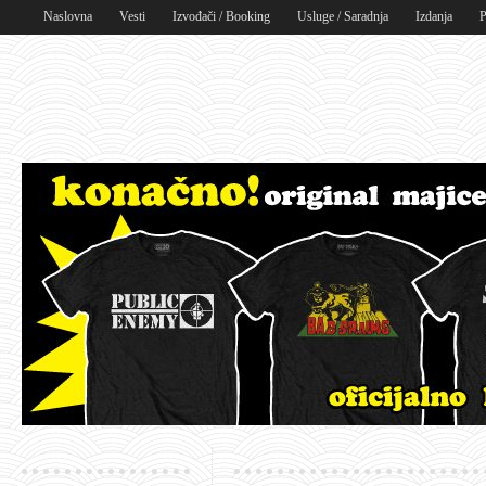
Naslovna
Vesti
Izvođači / Booking
Usluge / Saradnja
Izdanja
P