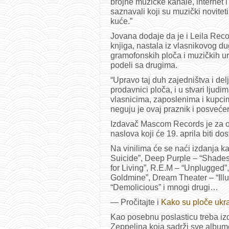
brojne muzičke kanale, internet i
saznavali koji su muzički novitet
kuće.”
Jovana dodaje da je i Leila Rec
knjiga, nastala iz vlasnikovog d
gramofonskih ploča i muzičkih ur
podeli sa drugima.
“Upravo taj duh zajedništva i del
prodavnici ploča, i u stvari ljud
vlasnicima, zaposlenima i kupcim
neguju je ovaj praznik i posvećen
Izdavač Mascom Records je za ov
naslova koji će 19. aprila biti d
Na vinilima će se naći izdanja k
Suicide”, Deep Purple – “Shades 
for Living”, R.E.M – “Unplugged”
Goldmine”, Dream Theater – “Ill
“Demolicious” i mnogi drugi…
— Pročitajte i
Kako su ploče ukra
Kao posebnu poslasticu treba iz
Zeppelina koja sadrži sve albu