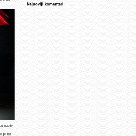
Najnoviji komentari
su naziv
o je na