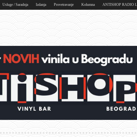
Usluge / Saradnja
Izdanja
Provetravanje
Kolumna
ANTISHOP RADIO 