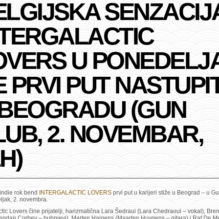
ELGIJSKA SENZACIJ
NTERGALACTIC
OVERS U PONEDELJ
 PRVI PUT NASTUPIT
 BEOGRADU (GUN
LUB, 2. NOVEMBAR,
H)
 indie rok bend
INTERGALACTIC LOVERS
prvi put u karijeri stiže u Beograd
– u Gu
ljak, 2. novembra.
ctic Lovers čine prijatelji, harizmatična Lara Šedraui (Lara Chedraoui – vokal), Br
rendan Corbey – bubnjevi), Marten Hajgens (Maarten Huygens – gitara) i Raf De Me