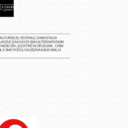
(TURNEJE, FESTIVALI, SAMOSTALNI
 AGENCIJA KOJA SE BAVI ALTERNATIVNOM
 NEBOJŠA, ELEKTRIČNI ORGAZAM... OSIM
I SMO POČELI SA IZDAVANJEM VINILA I