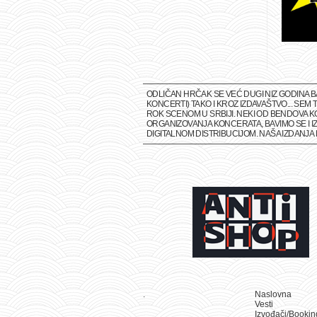
ODLIČAN HRČAK SE VEĆ DUGI NIZ GODINA 
KONCERTI) TAKO I KROZ IZDAVAŠTVO... SE
ROK SCENOM U SRBIJI. NEKI OD BENDOVA K
ORGANIZOVANJA KONCERATA, BAVIMO SE I IZ
DIGITALNOM DISTRIBUCIJOM. NAŠA IZDANJ
.
Naslovna
Vesti
Izvođači/Bookin