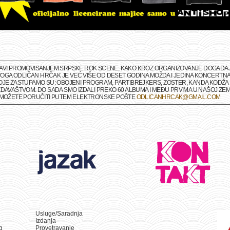
BAVI PROMOVISANJEM SRPSKE ROK SCENE, KAKO KROZ ORGANIZOVANJE DOGAĐAJA 
M TOGA ODLIČAN HRČAK JE VEĆ VIŠE OD DESET GODINA MOŽDA I JEDINA KONCERTNA
OJE ZASTUPAMO SU: OBOJENI PROGRAM, PARTIBREJKERS, ZOSTER, KANDA KODŽA I
DAVAŠTVOM. DO SADA SMO IZDALI PREKO 60 ALBUMA I MEĐU PRVIMA U NAŠOJ ZEMLJ
A MOŽETE PORUČITI PUTEM ELEKTRONSKE POŠTE
ODLICANHRCAK@GMAIL.COM
Usluge/Saradnja
Izdanja
g
Provetravanje