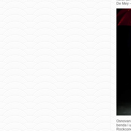
De Mey –
Osnovani
benda i 
Rockconc