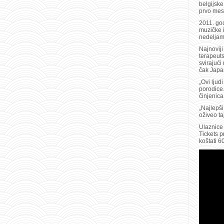
belgijske
prvo mest
2011. god
muzičke i
nedeljama
Najnoviji
terapeuts
svirajući
čak Japan
„Ovi ljud
porodice.
činjenica
„Najlepši
oživeo ta
Ulaznice 
Tickets 
koštati 6