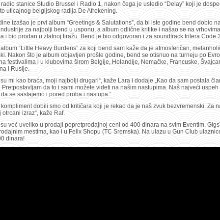
 radio stanice Studio Brussel i Radio 1, nakon čega je usledio “Delay” koji je dosp
o uticajnog belgijskog radija De Afrekening.
ine izašao je prvi album “Greetings & Salutations”, da bi iste godine bend dobio 
ndustrije za najbolji bend u usponu, a album odlične kritike i našao se na vrhovima 
 i bio prodan u zlatnoj tiražu. Bend je bio odgovoran i za soundtrack trilera Code 
 album “Little Heavy Burdens” za koji bend sam kaže da je atmosferičan, melanholi
ki. Nakon što je album objavljen prošle godine, bend se otisnuo na turneju po Evro
 na festivalima i u klubovima širom Belgije, Holandije, Nemačke, Francuske, Švajca
a i Rusije.
i su mi kao braća, moji najbolji drugari“, kaže Lara i dodaje „Kao da sam postala čl
 Pretpostavljam da to i sami možete videti na našim nastupima. Naš najveći uspeh 
 da se sastajemo i pored proba i nastupa.“
 kompliment dobili smo od kritičara koji je rekao da je naš zvuk bezvremenski. Za n
j otrcani izraz“, kaže Raf.
su već uveliko u prodaji popretprodajnoj ceni od 400 dinara na svim Eventim, Gigs
prodajnim mestima, kao i u Felix Shopu (TC Sremska). Na ulazu u Gun Club ulaznic
00 dinara!