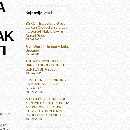
A
Najnovije vesti
BGKO – Barcelona Gipsy
balKan Orchestra se vraća
AK
na Dorćol Platz u okviru
Dorćol Sessions-a!
25 Jul 2026
I
Altın Gün @ Hangar – Luka
Beograd
25 Jul 2026
THE AMY WINEHOUSE
BAND U BEOGRADU 11.
SEPTEMBRA 2026.
19 Jun 2026
OTVOREN JE KONKURS
ZA MUZIČARE ,,BEZ
STRAHA“
20 Apr 2026
Sutra počinje 10. Kontakt:
KONTAKT KONFERENCIJA,
SHOWCASE I FESTIVAL
OBJAVIO KOMPLETAN
n Club,
PROGRAM I SATNICU
15 Apr 2026
endan
j (Raf