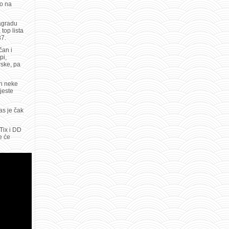
eo na
nagradu
top lista
37.
čan i
pi,
rske, pa
an neke
jeste
as je čak
Tix i DD
e će