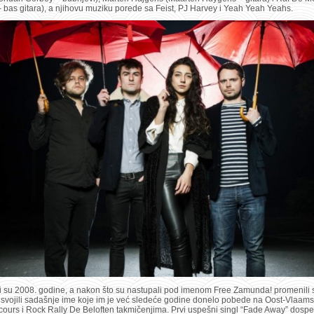
 bas gitara), a njihovu muziku porede sa Feist, PJ Harvey i Yeah Yeah Yeahs.
 su 2008. godine, a nakon što su nastupali pod imenom Free Zamunda! promenili 
usvojili sadašnje ime koje im je već sledeće godine donelo pobede na Oost-Vlaams
ours i Rock Rally De Beloften takmičenjima. Prvi uspešni singl “Fade Away” dospe