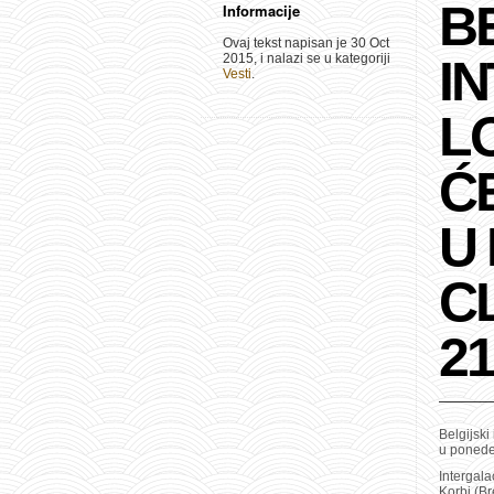
B
Informacije
Ovaj tekst napisan je 30 Oct
2015, i nalazi se u kategoriji
I
Vesti
.
L
ĆE
U
C
21
Belgijski
u ponede
Intergala
Korbi (B