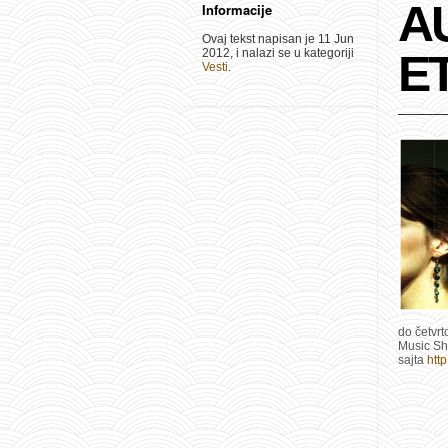
A
Informacije
Ovaj tekst napisan je 11 Jun
2012, i nalazi se u kategoriji
ET
Vesti
.
do četvr
Music Sh
sajta
htt