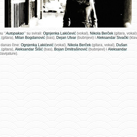
u ‘’
Autopakao
’’ su svirali:
Ognjenka Lakićević
(vokal),
Nikola Berček
(gitara, vokal)
a
(gitara),
Milan Bogdanović
(bas),
Dejan Utvar
(bubnjevi) i
Aleksandar Sivački
(klav
 danas čine:
Ognjenka Lakićević
(vokal),
Nikola Berček
(gitara, vokal),
Dušan
a
(gitara),
Aleksandar Šišić
(bas),
Bojan Dmitrašinović
(bubnjevi) i
Aleksandar
klavijature).