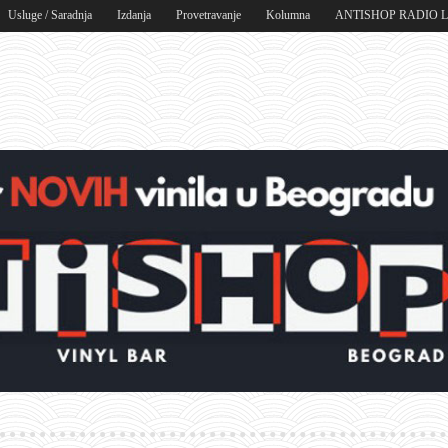
Usluge / Saradnja
Izdanja
Provetravanje
Kolumna
ANTISHOP RADIO 