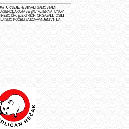
(TURNEJE, FESTIVALI, SAMOSTALNI
 AGENCIJA KOJA SE BAVI ALTERNATIVNOM
 NEBOJŠA, ELEKTRIČNI ORGAZAM... OSIM
I SMO POČELI SA IZDAVANJEM VINILA I