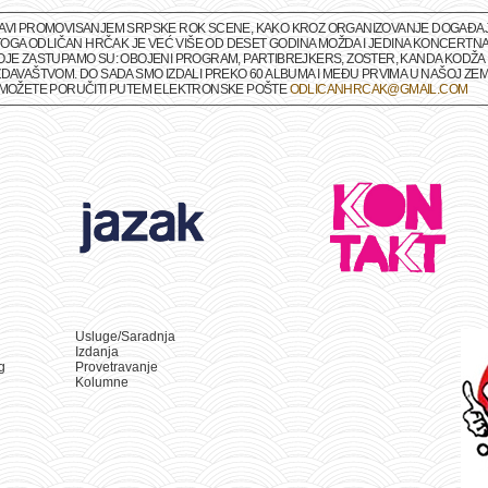
BAVI PROMOVISANJEM SRPSKE ROK SCENE, KAKO KROZ ORGANIZOVANJE DOGAĐAJA 
M TOGA ODLIČAN HRČAK JE VEĆ VIŠE OD DESET GODINA MOŽDA I JEDINA KONCERTNA
OJE ZASTUPAMO SU: OBOJENI PROGRAM, PARTIBREJKERS, ZOSTER, KANDA KODŽA I
DAVAŠTVOM. DO SADA SMO IZDALI PREKO 60 ALBUMA I MEĐU PRVIMA U NAŠOJ ZEMLJ
A MOŽETE PORUČITI PUTEM ELEKTRONSKE POŠTE
ODLICANHRCAK@GMAIL.COM
Usluge/Saradnja
Izdanja
g
Provetravanje
Kolumne