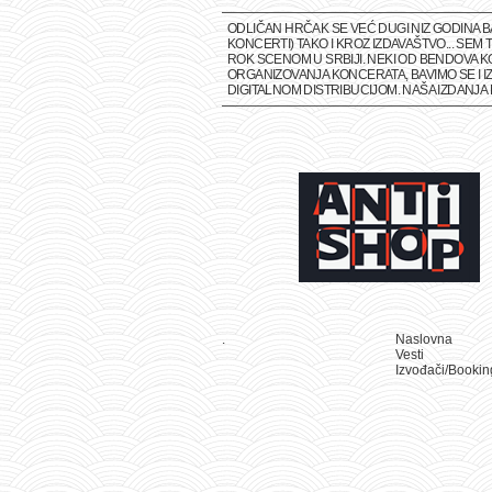
ODLIČAN HRČAK SE VEĆ DUGI NIZ GODINA 
KONCERTI) TAKO I KROZ IZDAVAŠTVO... SE
ROK SCENOM U SRBIJI. NEKI OD BENDOVA K
ORGANIZOVANJA KONCERATA, BAVIMO SE I IZ
DIGITALNOM DISTRIBUCIJOM. NAŠA IZDANJ
.
Naslovna
Vesti
Izvođači/Bookin