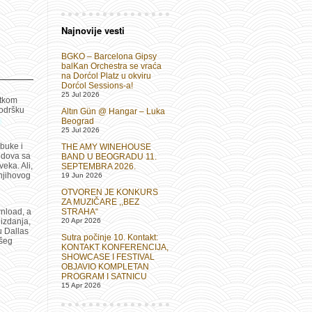
Najnovije vesti
BGKO – Barcelona Gipsy
balKan Orchestra se vraća
na Dorćol Platz u okviru
Dorćol Sessions-a!
25 Jul 2026
etkom
odršku
Altın Gün @ Hangar – Luka
i
Beograd
25 Jul 2026
buke i
THE AMY WINEHOUSE
ndova sa
BAND U BEOGRADU 11.
eka. Ali,
SEPTEMBRA 2026.
njihovog
19 Jun 2026
OTVOREN JE KONKURS
ZA MUZIČARE ,,BEZ
nload, a
STRAHA“
 izdanja,
20 Apr 2026
u Dallas
Sutra počinje 10. Kontakt:
ašeg
KONTAKT KONFERENCIJA,
SHOWCASE I FESTIVAL
OBJAVIO KOMPLETAN
PROGRAM I SATNICU
15 Apr 2026