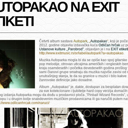
UTOPAKAO NA EXIT
IKETI
Četvrti album sastava
Autopark
,
„
Autopakao
“
, koji je poč
2012. godine objavila izdavačka kuća
Odličan hrčak
uz p
Ustanove kulture ,,Parobrod”
, objavljen je i na
EXIT
etiket
http://www.exitmusic.rs/sr/label/autopark?a=autopakao
.
Muzika Autoparka mogla bi da se opiše kao spoj gitarske 
pop melodije, otrovan uticajima američkih i engleskih be
kraja osamdesetih i početka devedesetih godina prošlog v
sami članovi grupe smatraju da muzika najviše zavisi od 
unutrašnjeg stanja, te da su granice u muzici i bilo kakve
žanrovske definicije jako dosadne.
Album ,,Autopakao” je, dakle, dostupan za besplatan dow
za sve kolekcionare i ljubitelje hard copy verzija domaćih
tog izdanja Autoparka mogu da dođu u prodavnici ploča ,”Pinball Wizard Records”, 
opu i u drugim bolje snabdevenim muzičkim prodavnicama ili ga naručiti putem n
p://www.odlicanhrcak.com/naruci/