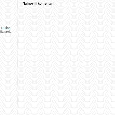
Najnoviji komentari
,
Dušan
ijature).