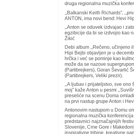
druga regionalna muzička konf
,,Balkanski Keith Richards”, ,,pr
ANTON, ima novi bend: Hevi Hipi
,,Anton se oduvek izdvajao i zato
egzibicije da bi se izdvojio kao n
Žikić
Debi album ,,Rečeno, učinjeno ili
Hipi Bejbi objavljen je u decem
hrčka i već se pominje kao kult
može da se nazove supergrupom 
(Partibrejkers), Goran Ševarlić Š
(Partibrejkers, Veliki prezir).
,,A ljubav i prijateljstvo, sve on
moj” kaže Anton u pesmi ,,Suvišni”
preseliće na scenu Doma omladin
na prvi nastup grupe Anton i Hevi
Antonovim nastupom u Domu oml
regionalna muzička konferencija 
predstavnici najznačajnijih festi
Slovenije, Crne Gore i Makedonij
inspirativne tribine, kreativne pa