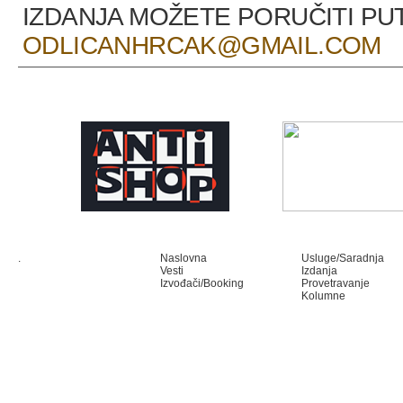
IZDANJA MOŽETE PORUČITI P
ODLICANHRCAK@GMAIL.COM
.
Naslovna
Usluge/Saradnja
Vesti
Izdanja
Izvođači/Booking
Provetravanje
Kolumne