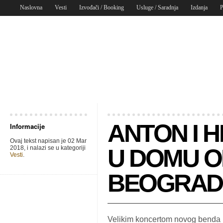
Naslovna
Vesti
Izvođači / Booking
Usluge / Saradnja
Izdanja
P
ANTON I HE
Informacije
Ovaj tekst napisan je 02 Mar
2018, i nalazi se u kategoriji
U DOMU O
Vesti
.
BEOGRADA
Velikim koncertom novog benda 