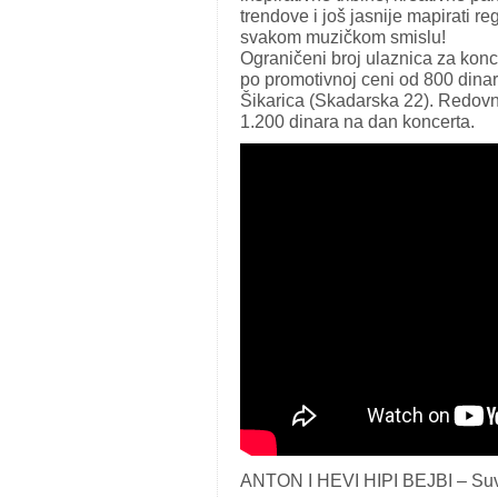
trendove i još jasnije mapirati r
svakom muzičkom smislu!
Ograničeni broj ulaznica za konc
po promotivnoj ceni od 800 dina
Šikarica (Skadarska 22). Redovn
1.200 dinara na dan koncerta.
ANTON I HEVI HIPI BEJBI – Suv