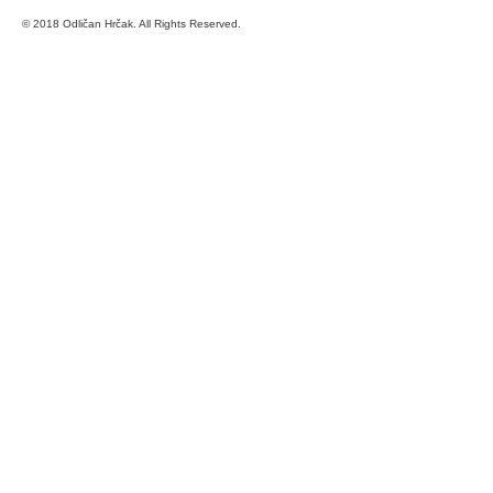
© 2018 Odličan Hrčak. All Rights Reserved.