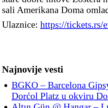
sali Amerikana Doma omlad
Ulaznice:
https://tickets.rs
Najnovije vesti
BGKO – Barcelona Gipsy 
Dorćol Platz u okviru Do
Altın Gün @ Hangar – L