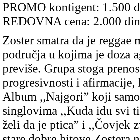
PROMO kontigent: 1.500 d
REDOVNA cena: 2.000 din
Zoster smatra da je reggae 
područja u kojima je doza a
previše. Grupa stoga prenosi
progresivnosti i afirmacije,
Album ,,Najgori” koji samo š
singlovima ,,Kuda idu svi ti
želi da je ptica” i ,,Čovjek 
stare dobre hitove Zostera 