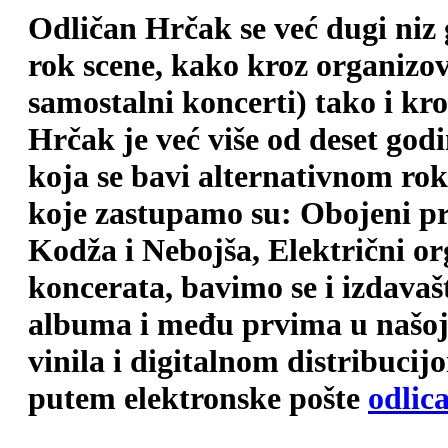
Odličan Hrčak se već dugi niz
rok scene, kako kroz organizova
samostalni koncerti) tako i kr
Hrčak je već više od deset god
koja se bavi alternativnom ro
koje zastupamo su: Obojeni pr
Kodža i Nebojša, Električni o
koncerata, bavimo se i izdava
albuma i među prvima u našoj 
vinila i digitalnom distribuci
putem elektronske pošte
odlic