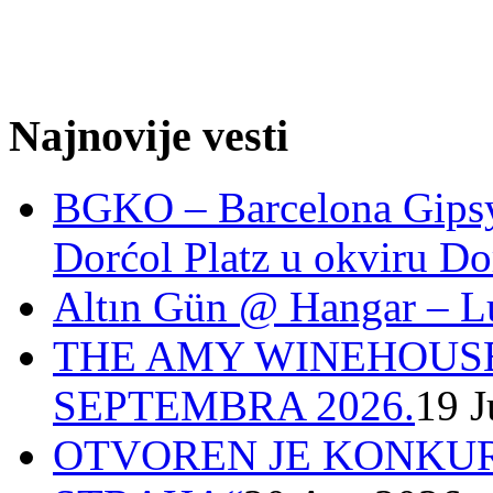
Najnovije vesti
BGKO – Barcelona Gipsy 
Dorćol Platz u okviru Do
Altın Gün @ Hangar – L
THE AMY WINEHOUSE
SEPTEMBRA 2026.
19 J
OTVOREN JE KONKUR