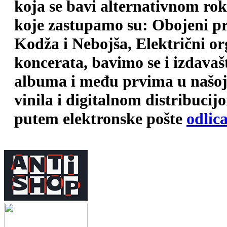
koja se bavi alternativnom ro
koje zastupamo su: Obojeni pr
Kodža i Nebojša, Električni o
koncerata, bavimo se i izdava
albuma i među prvima u našoj 
vinila i digitalnom distribuci
putem elektronske pošte
odlic