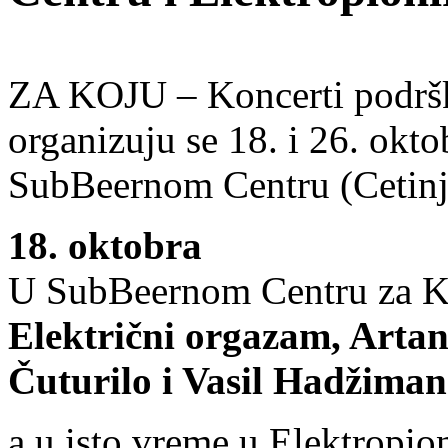
ZA KOJU – Koncerti podršk
organizuju se 18. i 26. okto
SubBeernom Centru (Cetinj
18. oktobra
U SubBeernom Centru za K
Električni orgazam, Artan
Čuturilo i Vasil Hadžima
a u isto vreme u Elektropio