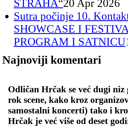
STRAHA“
20 Apr 2026
Sutra počinje 10. Ko
SHOWCASE I FESTIV
PROGRAM I SATNICU
Najnoviji komentari
Odličan Hrčak se već dugi niz
rok scene, kako kroz organizova
samostalni koncerti) tako i kr
Hrčak je već više od deset god