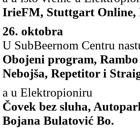
IrieFM, Stuttgart Online, 
26. oktobra
U SubBeernom Centru nast
Obojeni program, Rambo
Nebojša, Repetitor i Stra
a u Elektropioniru
Čovek bez sluha, Autopark
Bojana Bulatović Bo.