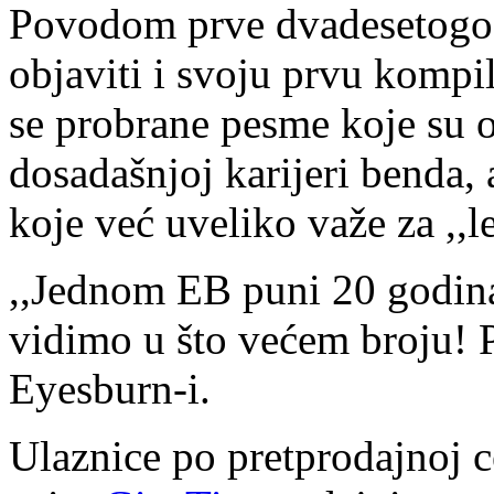
Povodom prve dvadesetogod
objaviti i svoju prvu komp
se probrane pesme koje su o
dosadašnjoj karijeri benda, 
koje već uveliko važe za ,,le
,,Jednom EB puni 20 godina,
vidimo u što većem broju! 
Eyesburn-i.
Ulaznice po pretprodajnoj c