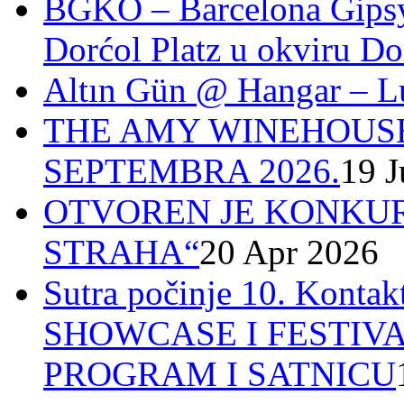
BGKO – Barcelona Gipsy 
Dorćol Platz u okviru Do
Altın Gün @ Hangar – L
THE AMY WINEHOUSE
SEPTEMBRA 2026.
19 J
OTVOREN JE KONKUR
STRAHA“
20 Apr 2026
Sutra počinje 10. Ko
SHOWCASE I FESTIV
PROGRAM I SATNICU