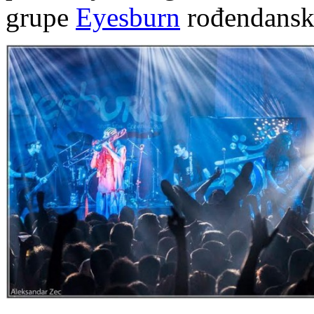
grupe
Eyesburn
rođendanski