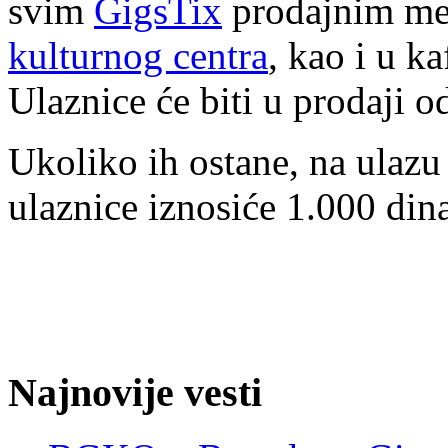
svim
GigsTix
prodajnim mes
kulturnog centra
, kao i u k
Ulaznice će biti u prodaji o
Ukoliko ih ostane, na ulazu
ulaznice iznosiće 1.000 dina
Najnovije vesti