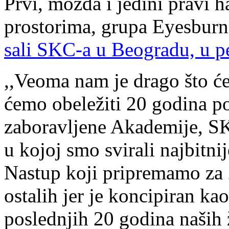
Prvi, možda i jedini pravi 
prostorima, grupa Eyesburn
sali SKC-a u Beogradu, u p
,,Veoma nam je drago što ć
ćemo obeležiti 20 godina p
zaboravljene Akademije, SKC
u kojoj smo svirali najbitni
Nastup koji pripremamo za 
ostalih jer je koncipiran k
poslednjih 20 godina naših 