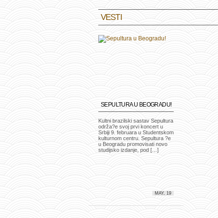
VESTI
SEPULTURA U BEOGRADU!
Kultni brazilski sastav Sepultura
održa?e svoj prvi koncert u
Srbiji 9. februara u Studentskom
kulturnom centru. Sepultura ?e
u Beogradu promovisati novo
studijsko izdanje, pod […]
MAY, 19